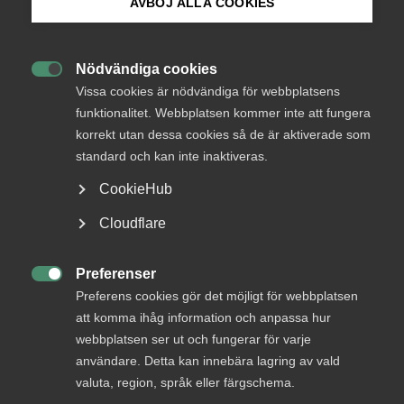
Endast tillgänglig för
AVBÖJ ALLA COOKIES
medlemmar
Bli medlem
Nödvändiga cookies

Logga in på Arbetsgivarguiden
Vissa cookies är nödvändiga för webbplatsens
Logga in
funktionalitet. Webbplatsen kommer inte att fungera
korrekt utan dessa cookies så de är aktiverade som
Sök på almega.se
standard och kan inte inaktiveras.
Bli medlem
CookieHub
Press
Cloudflare
In English
Cookie-inställningar
Preferenser

Preferens cookies gör det möjligt för webbplatsen
att komma ihåg information och anpassa hur
DU KANSKE OCKSÅ ÄR INTRESSERAD AV
webbplatsen ser ut och fungerar för varje
DETTA?
användare. Detta kan innebära lagring av vald
valuta, region, språk eller färgschema.