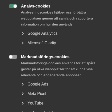
Analys-cookies

Analyseringscookies hjälper oss förbättra
webbplatsen genom att samla och rapportera
information om hur den används.
Google Analytics
Microsoft Clarity
Tvist om avtalsenlig lön under
uppsägningstid i
Marknadsförings-cookies
bemanningsföretag

Marknadsförings-cookies används för att spåra
gester på olika webbplatser för att kunna visa
AD 2026 nr 8 Av byggavtalet framgår att en uppsagd
relevanta och engagerande annonser.
arbetstagare har rätt att under uppsägningstid behålla...
Google Ads
Meta Pixel
YouTube