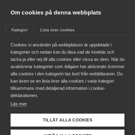
Almega
Förbund
Om cookies på denna webbplats
Almega Tjänste­förbunden
/
Aktuellt
/
Arbetsgivarnytt
/
Om Almega
Kategori
Lista över cookies
Almega Tjänste­företagen
Aktuellt
Cookies vi använder på webbplatsen är uppdelade i
Almega Utbildning
Påminnelse gällande
kategorier och nedan kan du läsa vad de innebär och
lönerevision 2021 inom SRAT:s
Innovations­företagen
tacka ja eller nej till alla cookies eller vissa av dem. När du
Medlemskapet
avtalsområde Tandvård
avaktiverar kategorier som tidigare har aktiverats kommer
Kompetens­företagen
alla cookies i den kategorin tas bort från webbläsaren. Du
Mina sidor
kan även se en lista över alla cookies i varje kategori
Medie­företagen
Okategoriserade
21 juni 2021
Arbetsgivarnytt
tillsammans med detaljerad information i cookie-
Kontakt
Säkerhets­företagen
deklarationen.
Läs mer
Tåg­företagen
Kurser & utbildningar
Vård­företagarna
TILLÅT ALLA COOKIES
Påverkansarbete