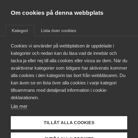
Almega
Förbund
Om cookies på denna webbplats
Almega Tjänste­förbunden
/
Aktuellt
/
Pressmeddelanden
/
Om Almega
Kategori
Lista över cookies
Almega Tjänste­företagen
Aktuellt
Cookies vi använder på webbplatsen är uppdelade i
Almega Utbildning
Nya regler för
kategorier och nedan kan du läsa vad de innebär och
personaloptioner är bra för
Innovations­företagen
tacka ja eller nej till alla cookies eller vissa av dem. När du
Medlemskapet
tjänstesektorn
avaktiverar kategorier som tidigare har aktiverats kommer
Kompetens­företagen
alla cookies i den kategorin tas bort från webbläsaren. Du
Mina sidor
kan även se en lista över alla cookies i varje kategori
Medie­företagen
Skattereglerna för personaloptioner ska bli mer
tillsammans med detaljerad information i cookie-
förmånliga, meddelar regeringen och
Kontakt
Säkerhets­företagen
deklarationen.
samarbetspartierna. Enligt Almegas vd kommer
Läs mer
Tåg­företagen
förändringen att stärka återväxten av nya företag
Kurser & utbildningar
och inte minst gynna snabbväxande
Vård­företagarna
TILLÅT ALLA COOKIES
kunskapsintensiva tjänsteföretag.
Påverkansarbete