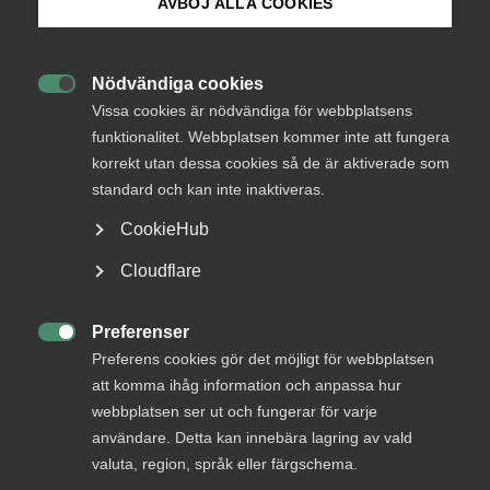
AVBÖJ ALLA COOKIES
Skatter
28 maj 2021
Pressmeddelanden
Bli medlem
Nödvändiga cookies

Logga in på Arbetsgivarguiden
Vissa cookies är nödvändiga för webbplatsens
I slutet av förra året presenterade Almega rapporten
De
funktionalitet. Webbplatsen kommer inte att fungera
nyskapande företagen
som studerade 200 utvalda nya
korrekt utan dessa cookies så de är aktiverade som
Sök på almega.se
innovativa företag som startats i Sverige sedan 2010.
standard och kan inte inaktiveras.
Drygt hälften av dem verkar inom tjänstesektorn och fyra
av fem företag har tjänster som en viktig del av sitt
CookieHub
erbjudande. En stor del av de nya företagen har
Press
Cloudflare
digitalisering som en bärande del av sin verksamhet.
In English
– Förslaget om mer gynnsamma skatteregler rörande
Cookie-inställningar
Preferenser
personaloptioner är bra och kommer att ge främst

Preferens cookies gör det möjligt för webbplatsen
snabbväxande kunskapsintensiva tjänsteföretag ökade
att komma ihåg information och anpassa hur
möjligheter att locka till sig kompetens, säger Thomas
webbplatsen ser ut och fungerar för varje
Erséus, vd på Almega.
användare. Detta kan innebära lagring av vald
valuta, region, språk eller färgschema.
Förslaget från regeringen och samarbetspartierna C och L