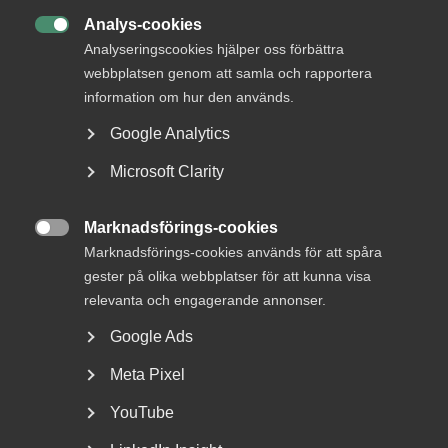
omfattar bolag med maximalt 150 anställda och en
Analys-cookies
omsättning på upp till 280 miljoner kronor. Detta kan

jämföras med tidigare 50 anställda och 80 miljoner kronor.
Analyseringscookies hjälper oss förbättra
webbplatsen genom att samla och rapportera
– För ett nystartat företag kan det vara svårt att erbjuda
information om hur den används.
höga löner och då är delägarskap ett bra alternativ. Att
Google Analytics
skattereglerna för personaloptioner nu blir mer
gynnsamma kommer stärka framväxten av nya
Microsoft Clarity
tjänsteföretag i Sverige, säger Thomas Erséus.
Marknadsförings-cookies
Reglerna ska enligt regeringen träda i kraft den 1 januari

2022.
Marknadsförings-cookies används för att spåra
gester på olika webbplatser för att kunna visa
relevanta och engagerande annonser.
Google Ads
Publicerad:
28 maj 2021
Senast uppdaterad:
28 maj 2021
Meta Pixel
YouTube