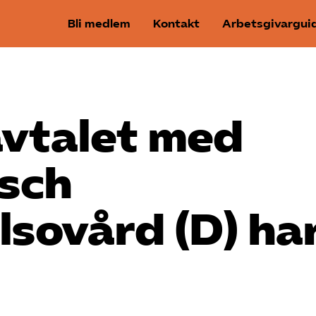
Bli medlem
Kontakt
Arbetsgivargui
­avtalet med
nsch
sovård (D) ha