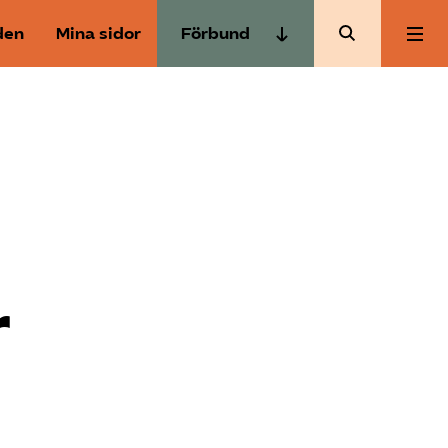
den
Mina sidor
Förbund
Almega Tjänste­förbunden
Om Almega
Almega Tjänste­företagen
Almega Utbildning
Aktuellt
Innovations­företagen
Kompetens­företagen
Medlemskapet
Medie­företagen
r
Säkerhets­företagen
Mina sidor
Tåg­företagen
Kontakt
Vård­företagarna