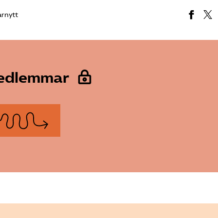
arnytt
medlemmar