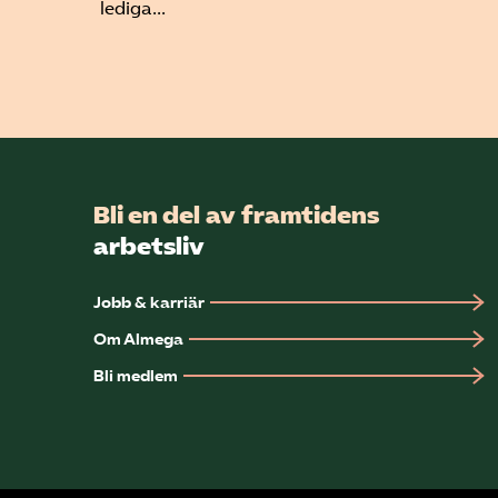
lediga...
Bli en del av framtidens
arbetsliv
Jobb & karriär
Om Almega
Bli medlem