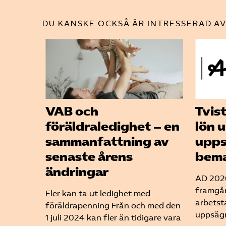
DU KANSKE OCKSÅ ÄR INTRESSERAD AV
VAB och
Tvis
föräldraledighet – en
lön 
sammanfattning av
upps
senaste årens
bema
ändringar
AD 2026
framgår
Fler kan ta ut ledighet med
arbetst
föräldrapenning Från och med den
uppsägn
1 juli 2024 kan fler än tidigare vara