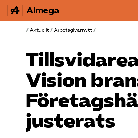
Almega
/
Aktuellt
/
Arbetsgivarnytt
/
Tillsvidare
Vision bra
Företagshäl
justerats