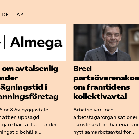
 DETTA?
t om avtalsenlig
Bred
under
partsöverensko
ägningstid i
om framtidens
nningsföretag
kollektivavtal
 nr 8 Av byggavtalet
Arbetsgivar- och
 att en uppsagd
arbetstagarorganisationer
agare har rätt att under
tjänstesektorn har enats o
ingstid behålla...
nytt samarbetsavtal för...