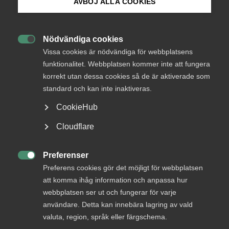
AVBÖJ ALLA COOKIES
Tjänstesektorns betydelse
22 mars 2021
Nyheter
Bli medlem
Nödvändiga cookies

Logga in på Arbetsgivarguiden
Vissa cookies är nödvändiga för webbplatsens
funktionalitet. Webbplatsen kommer inte att fungera
Drygt ett år in i krisen är läget för tjänstesektorn tudelat.
korrekt utan dessa cookies så de är aktiverade som
Sök på almega.se
Medan krisen fortfarande är djup för hotell och
standard och kan inte inaktiveras.
restauranger, delar av transportsektorn samt kultur-,
nöjes- och fritidstjänster har andra branscher klarat
CookieHub
Coronakrisen relativt bra.
Press
Cloudflare
In English
– Vi ser en tydlig återhämtning för företagstjänster inom
juridik, ekonomi, vetenskap och teknik. Detta beror till stor
Cookie-inställningar
Preferenser

del på att industriproduktionen har ökat igen. Dessutom
Preferens cookies gör det möjligt för webbplatsen
råder en ökad optimism inför den närmaste framtiden,
att komma ihåg information och anpassa hur
säger Patrick Joyce, chefsekonom på Almega.
webbplatsen ser ut och fungerar för varje
användare. Detta kan innebära lagring av vald
Jämfört med övriga branscher klarade sig informations-
valuta, region, språk eller färgschema.
och kommunikationsföretagen relativt bra redan i krisens