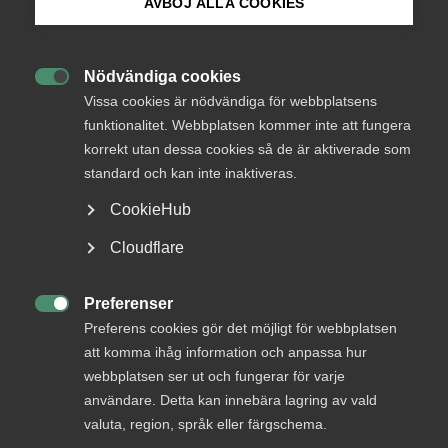
Okategoriserade
AVBÖJ ALLA COOKIES
Bli medlem
4 februari 2021
Pressmeddelanden
Nödvändiga cookies

Logga in på Arbetsgivarguiden
Vissa cookies är nödvändiga för webbplatsens
funktionalitet. Webbplatsen kommer inte att fungera
– Förhandlingarna har förts i en positiv anda där bägge
korrekt utan dessa cookies så de är aktiverade som
Sök på almega.se
parter på ett konstruktivt sätt försökt hitta fungerande
standard och kan inte inaktiveras.
villkor. Vi är nöjda med att samtliga delar i avtalen ryms
inom de ramar som arbetsmarknadens parter gemensamt
CookieHub
har kommit överens om, säger Annette Gärling,
Press
avtalsansvarig förhandlare för Almega Tjänsteföretagen.
Cloudflare
In English
Avtalen löper under 29 månader, från och med den 1 januari
Cookie-inställningar
Preferenser
2021 till den 31 maj 2023 och innebär löneökningar vid två

Preferens cookies gör det möjligt för webbplatsen
revisionstillfällen, den 1 januari 2021 och 1 juni 2022.
att komma ihåg information och anpassa hur
webbplatsen ser ut och fungerar för varje
Avtalen inom omfattar drygt 200 medlemsföretag med
användare. Detta kan innebära lagring av vald
totalt närmare 2 000 medarbetare.
valuta, region, språk eller färgschema.