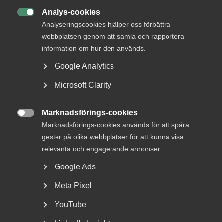
Almega strävar efter de bästa förutsättningarna för både
företagare och medarbetare. Att erbjuda attraktiva villkor
Analys-cookies

är avgörande för tjänsteföretagens framgång.
Analyseringscookies hjälper oss förbättra
Tillsammans skapar vi en bra arbetsmarknad: under
webbplatsen genom att samla och rapportera
avtalsförhandlingarna, men framförallt varje dag på
information om hur den används.
arbetsplatserna i samtal mellan företagare och
medarbetare. I avtalsrörelsen 2020 tecknar Almega
Google Analytics
sammanlagt 130 avtal, flest av alla
Microsoft Clarity
arbetsgivarorganisationer.
Marknadsförings-cookies

Marknadsförings-cookies används för att spåra
Publicerad:
4 februari 2021
gester på olika webbplatser för att kunna visa
Senast uppdaterad:
4 februari 2021
relevanta och engagerande annonser.
Google Ads
Meta Pixel
DU KANSKE OCKSÅ ÄR INTRESSERAD AV
YouTube
DETTA?