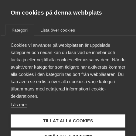
Almega
Förbund
Om cookies på denna webbplats
Almega Tjänste­förbunden
/
Aktuellt
/
Pressmeddelanden
/
Om Almega
Kategori
Lista över cookies
Almega Tjänste­företagen
Aktuellt
Cookies vi använder på webbplatsen är uppdelade i
Almega Utbildning
Tre nya avtal tecknade med
kategorier och nedan kan du läsa vad de innebär och
Kommunal
Innovations­företagen
tacka ja eller nej till alla cookies eller vissa av dem. När du
Medlemskapet
avaktiverar kategorier som tidigare har aktiverats kommer
Kompetens­företagen
alla cookies i den kategorin tas bort från webbläsaren. Du
Almega Tjänsteföretagen har tecknat tre nya
Mina sidor
kan även se en lista över alla cookies i varje kategori
Medie­företagen
kollektivavtal med fackförbundet Kommunal. De
tillsammans med detaljerad information i cookie-
nya avtalen gäller banarbetare vid travbanor,
Kontakt
Säkerhets­företagen
deklarationen.
personal hos ridhusföretag samt trav och
Läs mer
Tåg­företagen
galopptränare och sträcker sig över 29 månader.
Kurser & utbildningar
Den totala löneökningsnivån är 5,4 procent vilket
Vård­företagarna
TILLÅT ALLA COOKIES
även inkluderar pensionsavsättningar.
Påverkansarbete