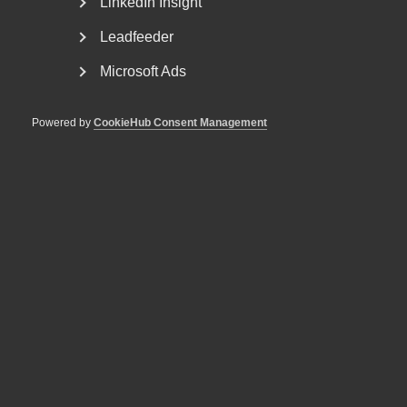
LinkedIn Insight
Leadfeeder
Microsoft Ads
Powered by
CookieHub Consent Management
Bred partsöverenskommelse om
framtidens kollektivavtal
Arbetsgivar- och arbetstagarorganisationer inom
tjänstesektorn har enats om ett nytt samarbetsavtal
för...