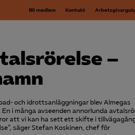
Bli medlem
Kontakt
Arbetsgivargui
alsrörelse –
 hamn
, bad- och idrottsanläggningar blev Almegas
e. En i många avseenden annorlunda avtalsrö
or att vi kan ha sett ett skifte i tillvägagån
se”, säger Stefan Koskinen, chef för