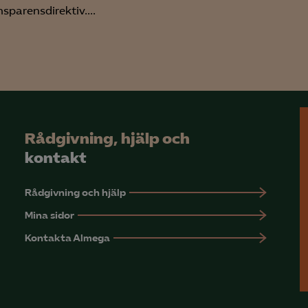
sparensdirektiv....
Meta Pixel
YouTube
LinkedIn Insight
Leadfeeder
Microsoft Ads
Rådgivning, hjälp och
kontakt
Rådgivning och hjälp
Mina sidor
Kontakta Almega