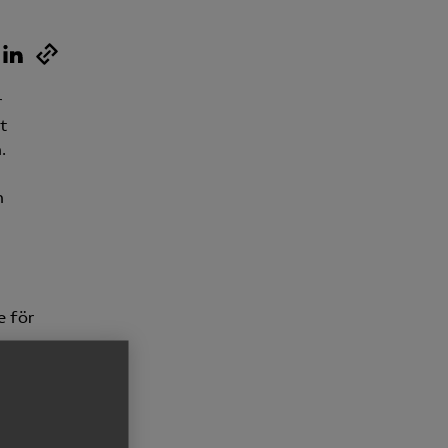
Kurser & utbildningar
Påverkansarbete
r
t
.
Bli medlem
h
Logga in på
Arbetsgivarguiden
Sök på almega.se
e för
Press
satt
In English
Cookie-inställningar
er