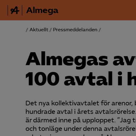
Almega
/
Aktuellt
/
Pressmeddelanden
/
Almegas avt
100 avtal i
Det nya kollektivavtalet för arenor
hundrade avtal i årets avtalsrörels
är därmed inne på upploppet. ”Jag tr
och tonläge under denna avtalsrörel