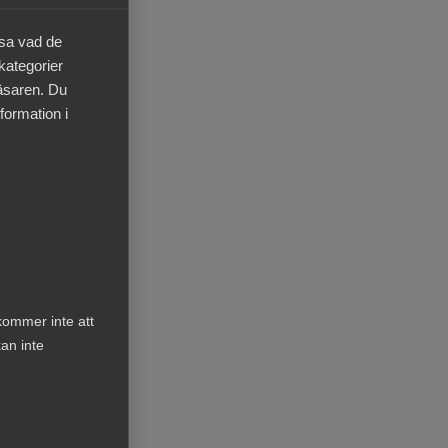
äsa vad de
 tycks
 kategorier
ner
läsaren. Du
t i
formation i
ets
nde i
kommer inte att
an inte