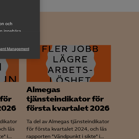
ion och
an innebära
sent Management
h rapportera
Almegas
för
tjänsteindikator för
2026
första kvartalet 2026
för att kunna
ndikator
Ta del av Almegas tjänsteindikator
och läs
för första kvartalet 2024, och läs
" i...
rapporten "Vändpunkt i sikte" i...