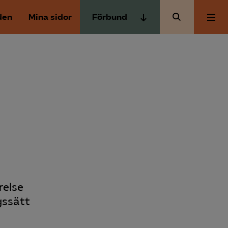
den
Mina sidor
Förbund
Almega Tjänste­förbunden
Om Almega
Almega Tjänste­företagen
Almega Utbildning
Aktuellt
Innovations­företagen
Kompetens­företagen
Medlemskapet
Medie­företagen
Säkerhets­företagen
Mina sidor
Tåg­företagen
relse
Kontakt
Vård­företagarna
gssätt