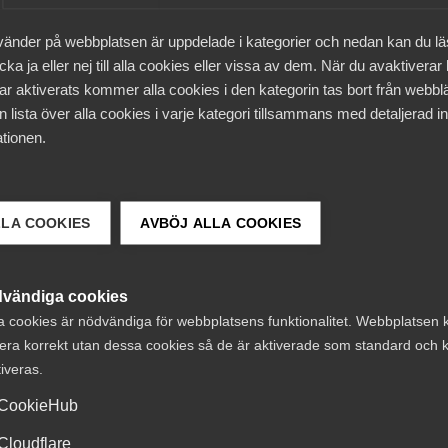
vänder på webbplatsen är uppdelade i kategorier och nedan kan du l
ngarna sker på distans. Och med tanke på utfallet hittills,
ka ja eller nej till alla cookies eller vissa av dem. När du avaktiverar
äl ut. Sedan får man komma ihåg att riktigt svåra situatio
ar aktiverats kommer alla cookies i den kategorin tas bort från webb
å de två medlingar som Almega varit inne i bedrivits fysisk
 lista över alla cookies i varje kategori tillsammans med detaljerad in
säger Stefan Koskinen.
tionen.
0 medlemsföretags räkning att ha tecknat 130 avtal i år
ganisationer.
LLA COOKIES
AVBÖJ ALLA COOKIES
öjligt att nå konsensus i samtliga. Ibland får det bli en
. Men det tecknas alltid avtal. Det är det som är det bära
vändiga cookies
a cookies är nödvändiga för webbplatsens funktionalitet. Webbplatsen 
era korrekt utan dessa cookies så de är aktiverade som standard och k
tiveras.
CookieHub
Cloudflare