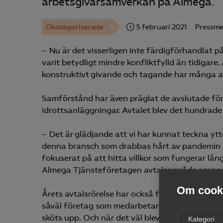
arbetsgivarsamverkan på Almega.
Okategoriserade
5 februari 2021
Pressm
– Nu är det visserligen inte färdigförhandlat på
varit betydligt mindre konfliktfylld än tidigare.
konstruktivt givande och tagande har många a
Samförstånd har även präglat de avslutade f
idrottsanläggningar. Avtalet blev det hundrade
– Det är glädjande att vi har kunnat teckna ytte
denna bransch som drabbas hårt av pandemin 
fokuserat på att hitta villkor som fungerar lå
Almega Tjänsteföretagen avtalsområde arenor,
Om cooki
Årets avtalsrörelse har också förts mot en an
såväl företag som medarbetare i pressade situat
sköts upp. Och när det väl blev dags var tiden 
Kategori