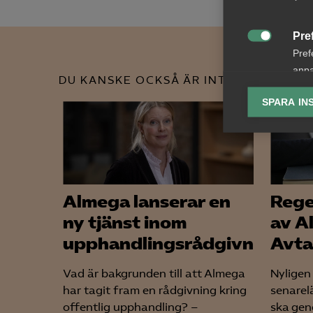
Pre

Pref
anpa
DU KANSKE OCKSÅ ÄR INTRESSERAD AV
lagr
SPARA IN
Ana

Anal
info
Almega lanserar en
Rege
ny tjänst inom
av A
upphandlingsrådgivning
Avta
Mar

Mark
Vad är bakgrunden till att Almega
Nyligen
visa
har tagit fram en rådgivning kring
senarel
offentlig upphandling? –
ska gen