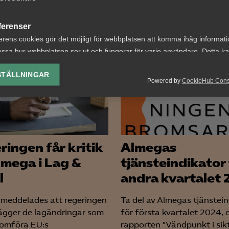
ferenser
erens cookies gör det möjligt för webbplatsen att komma ihåg informat
ssa hur webbplatsen ser ut och fungerar för varje användare. Detta k
 DETTA?
ing av vald valuta, region, språk eller färgschema.
STÄLLNINGAR
Powered by
CookieHub Con
lys-cookies
yseringscookies hjälper oss förbättra webbplatsen genom att samla oc
rmation om hur den används.
Google Analytics
ringen får kritik
Almegas
Microsoft Clarity
lmega i Lag &
tjänsteindikator 
l
andra kvartalet 
knadsförings-cookies
nadsförings-cookies används för att spåra gester på olika webbplatser 
 meddelades att regeringen
Ta del av Almegas tjänstei
 relevanta och engagerande annonser.
ägger de lagändringar som
för första kvartalet 2024, 
Google Ads
omföra EU:s
rapporten "Vändpunkt i sikte