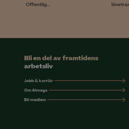
Offentlig...
lönetran
Bli en del av framtidens
arbetsliv
Jobb & karriär
Om Almega
Bli medlem