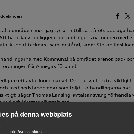
eddelanden
 alla områden, men jag tycker hittills att årets upplaga ha
 Att ha olika viljor ligger i förhandlingens natur men med et
vtal kunnat tecknas i samförstånd, säger Stefan Koskinen
örhandlingarna med Kommunal på området arenor, bad- oc
 i ordningen för Almegas förbund.
rligare ett avtal inom märket. Det har varit extra viktigt i
och med nedstängningar som följd. Förhandlingarna har
ngsiktigt, säger Thomas Lansing, avtalsansvarig förhandlar
 bad och idrottsanläggningar.
es på denna webbplats
norlunda fond. Förutom att effekterna av pandemin har för
ioner, ledde pandemin inledningsvis till att avtalsrörelsen
nedkortad. Även förhandlingarna har till stor del skett und
Lista över cookies