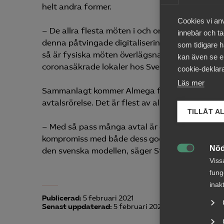
helt andra former.
Cookies vi an
– De allra flesta möten i och omkring förhandli
innebär och tac
denna påtvingade digitaliseringsskjuts slagit v
som tidigare h
så är fysiska möten överlägsna. Därför har ocks
kan även se en
coronasäkrade lokaler hos Svenskt Näringsliv, 
cookie-deklara
Läs mer
Sammanlagt kommer Almega för sina drygt 11 00
avtalsrörelse. Det är flest av alla arbetsgivaror
TILLÅT A
– Med så pass många avtal är det givetvis inte m
kompromiss med både dess goda och dåliga sidor
Nöd
den svenska modellen, säger Stefan Koskinen.

Viss
fung
inak
Publicerad:
5 februari 2021
Senast uppdaterad:
5 februari 2021