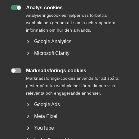
Analys-cookies

Analyseringscookies hjälper oss förbättra
webbplatsen genom att samla och rapportera
information om hur den används.
Google Analytics
Microsoft Clarity
Almega lanserar en ny tjänst
inom upphandlingsrådgivning
Marknadsförings-cookies

Marknadsförings-cookies används för att spåra
Vad är bakgrunden till att Almega har tagit fram en
gester på olika webbplatser för att kunna visa
rådgivning kring offentlig upphandling? – Offentlig...
relevanta och engagerande annonser.
Google Ads
Meta Pixel
YouTube