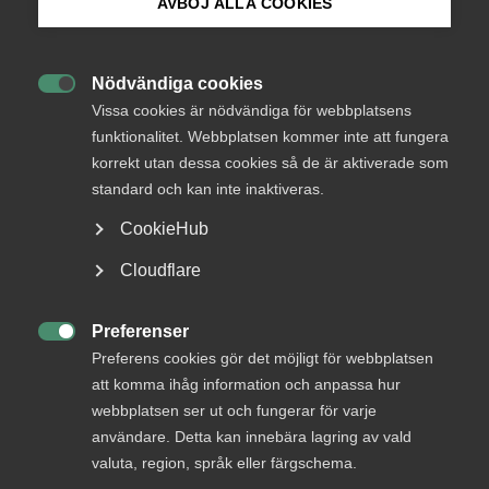
Endast tillgänglig för
AVBÖJ ALLA COOKIES
medlemmar
Bli medlem
Nödvändiga cookies

Logga in på Arbetsgivarguiden
Vissa cookies är nödvändiga för webbplatsens
Logga in
funktionalitet. Webbplatsen kommer inte att fungera
korrekt utan dessa cookies så de är aktiverade som
Sök på almega.se
standard och kan inte inaktiveras.
Bli medlem
CookieHub
Press
Cloudflare
In English
Cookie-inställningar
Preferenser

Preferens cookies gör det möjligt för webbplatsen
att komma ihåg information och anpassa hur
DU KANSKE OCKSÅ ÄR INTRESSERAD AV
webbplatsen ser ut och fungerar för varje
DETTA?
användare. Detta kan innebära lagring av vald
valuta, region, språk eller färgschema.