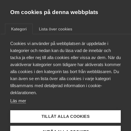
Almega
Förbund
Om cookies på denna webbplats
Almega Tjänste­förbunden
/
Aktuellt
/
Arbetsgivarnytt
/
Om Almega
Kategori
Lista över cookies
Almega Tjänste­företagen
Aktuellt
Cookies vi använder på webbplatsen är uppdelade i
Almega Utbildning
Nytt Friskoleavtal med
kategorier och nedan kan du läsa vad de innebär och
Kommunal för tiden 1 januari
Innovations­företagen
tacka ja eller nej till alla cookies eller vissa av dem. När du
Medlemskapet
2021 – 31 oktober 2023
avaktiverar kategorier som tidigare har aktiverats kommer
Kompetens­företagen
alla cookies i den kategorin tas bort från webbläsaren. Du
Mina sidor
kan även se en lista över alla cookies i varje kategori
Medie­företagen
Okategoriserade
21 januari 2021
Arbetsgivarnytt
tillsammans med detaljerad information i cookie-
Kontakt
Säkerhets­företagen
deklarationen.
Läs mer
Tåg­företagen
Kurser & utbildningar
Vård­företagarna
TILLÅT ALLA COOKIES
Påverkansarbete