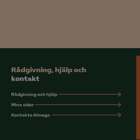
rmation om hur den används.
Google Analytics
Microsoft Clarity
knadsförings-cookies
nadsförings-cookies används för att spåra gester på olika webbplatser 
 relevanta och engagerande annonser.
Rådgivning, hjälp och
Google Ads
kontakt
Meta Pixel
YouTube
Rådgivning och hjälp
Mina sidor
LinkedIn Insight
Kontakta Almega
Leadfeeder
Microsoft Ads