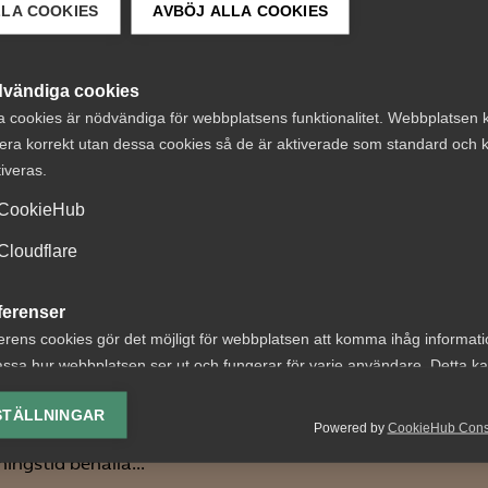
LLA COOKIES
AVBÖJ ALLA COOKIES
 DETTA?
vändiga cookies
a cookies är nödvändiga för webbplatsens funktionalitet. Webbplatsen 
era korrekt utan dessa cookies så de är aktiverade som standard och k
tiveras.
CookieHub
t om avtalsenlig
Snabbare svar i
Cloudflare
under
Arbetsgivargui
ägningstid i
med ny chattbot
ferenser
nningsföretag
erens cookies gör det möjligt för webbplatsen att komma ihåg informat
–
ssa hur webbplatsen ser ut och fungerar för varje användare. Detta k
Arbetsgivarassistenten Ru
 nr 8 Av byggavtalet
ing av vald valuta, region, språk eller färgschema.
på frågor som rör företag
 att en uppsagd
STÄLLNINGAR
Powered by
CookieHub Con
kollektivavtal, innehållet i d
agare har rätt att under
lys-cookies
ingstid behålla...
yseringscookies hjälper oss förbättra webbplatsen genom att samla oc