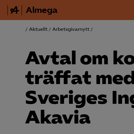
Almega
/
Aktuellt
/
Arbetsgivarnytt
/
Avtal om k
träffat me
Sveriges In
Akavia