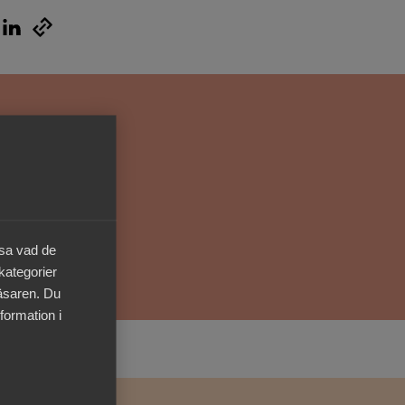
Kurser & utbildningar
Påverkansarbete
Bli medlem
Logga in på
Arbetsgivarguiden
äsa vad de
Sök på almega.se
 kategorier
läsaren. Du
formation i
Press
In English
Cookie-inställningar