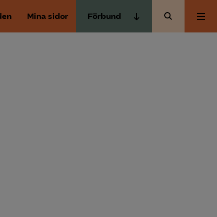
den
Mina sidor
Förbund
Almega Tjänste­förbunden
Om Almega
Almega Tjänste­företagen
Almega Utbildning
Aktuellt
Innovations­företagen
Kompetens­företagen
Medlemskapet
Medie­företagen
Säkerhets­företagen
Mina sidor
Tåg­företagen
Kontakt
Vård­företagarna