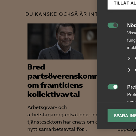
TILLÅT A
DU KANSKE OCKSÅ ÄR INTRESSERAD AV
Nöd

Viss
fung
inak
Bred
Tvis
partsöverenskommelse
lön 
om framtidens
upps
Pre

kollektivavtal
bema
Pref
anpa
Arbetsgivar- och
AD 2026
lagr
arbetstagarorganisationer inom
framgår
SPARA IN
tjänstesektorn har enats om ett
arbetst
Ana

nytt samarbetsavtal för...
uppsägn
Anal