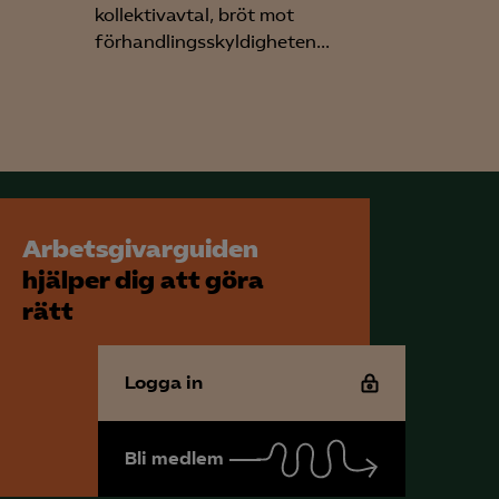
kollektivavtal, bröt mot
förhandlingsskyldigheten...
för att kunna
Arbetsgivarguiden
hjälper dig att göra
rätt
Logga in
Bli medlem