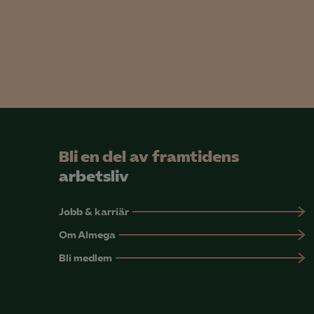
info
Mar

Mark
visa
Bli en del av framtidens
arbetsliv
Jobb & karriär
Om Almega
Bli medlem