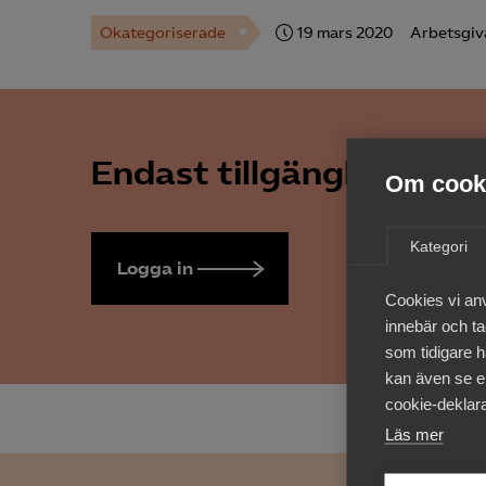
Okategoriserade
19 mars 2020
Arbetsgiv
Endast tillgänglig för 
Om cooki
Kategori
Logga in
Bli medlem
Cookies vi an
innebär och tac
som tidigare h
kan även se en
cookie-deklara
Läs mer