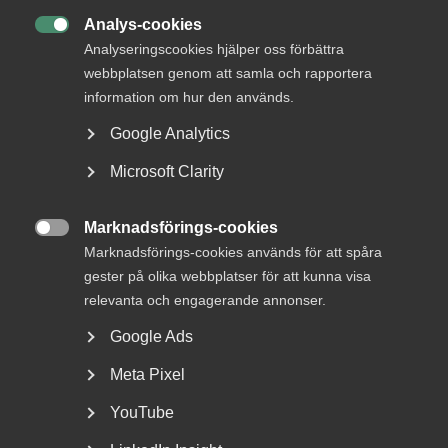
Analys-cookies

Analyseringscookies hjälper oss förbättra
webbplatsen genom att samla och rapportera
information om hur den används.
Google Analytics
Tvist om avtalsenlig lön under
Microsoft Clarity
uppsägningstid i
bemanningsföretag
Marknadsförings-cookies

Marknadsförings-cookies används för att spåra
AD 2026 nr 8 Av byggavtalet framgår att en uppsagd
gester på olika webbplatser för att kunna visa
arbetstagare har rätt att under uppsägningstid behålla...
relevanta och engagerande annonser.
Google Ads
Meta Pixel
YouTube