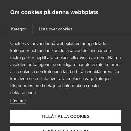
Almega
Förbund
Om cookies på denna webbplats
Almega Tjänste­förbunden
/
Aktuellt
/
Arbetsgivarnytt
/
Om Almega
Kategori
Lista över cookies
Almega Tjänste­företagen
Aktuellt
Cookies vi använder på webbplatsen är uppdelade i
Almega Utbildning
Avtal om anställning för
kategorier och nedan kan du läsa vad de innebär och
läkare som liknar konsultavtal
Innovations­företagen
tacka ja eller nej till alla cookies eller vissa av dem. När du
Medlemskapet
avaktiverar kategorier som tidigare har aktiverats kommer
Kompetens­företagen
alla cookies i den kategorin tas bort från webbläsaren. Du
Mina sidor
Okategoriserade
2 juli 2019
Arbetsgivarnytt
kan även se en lista över alla cookies i varje kategori
Medie­företagen
tillsammans med detaljerad information i cookie-
Kontakt
Säkerhets­företagen
deklarationen.
Läs mer
Tåg­företagen
Kurser & utbildningar
Vård­företagarna
TILLÅT ALLA COOKIES
Påverkansarbete
Endast tillgänglig för