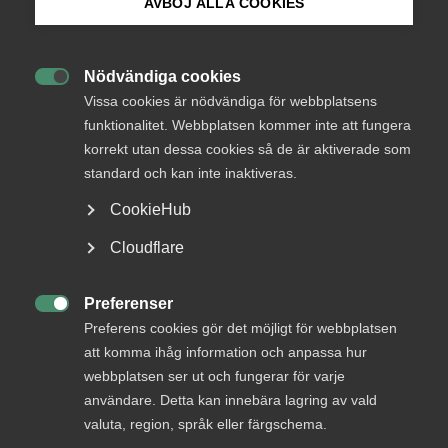
medlemmar
AVBÖJ ALLA COOKIES
Bli medlem
Nödvändiga cookies
Logga in

Logga in på Arbetsgivarguiden
Vissa cookies är nödvändiga för webbplatsens
funktionalitet. Webbplatsen kommer inte att fungera
korrekt utan dessa cookies så de är aktiverade som
Sök på almega.se
Bli medlem
standard och kan inte inaktiveras.
CookieHub
Press
Cloudflare
In English
Cookie-inställningar
Preferenser

Preferens cookies gör det möjligt för webbplatsen
DU KANSKE OCKSÅ ÄR INTRESSERAD AV
att komma ihåg information och anpassa hur
DETTA?
webbplatsen ser ut och fungerar för varje
användare. Detta kan innebära lagring av vald
valuta, region, språk eller färgschema.