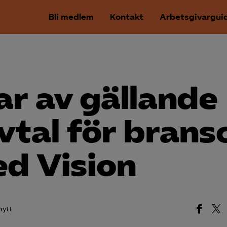
Bli medlem
Kontakt
Arbetsgivargui
r av gällande
avtal för brans
ed Vision
nytt