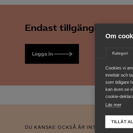
Endast tillgänglig för 
Om cooki
Kategori
Logga in
Bli medlem
Cookies vi an
innebär och tac
som tidigare h
kan även se en
cookie-deklara
Läs mer
TILLÅT A
DU KANSKE OCKSÅ ÄR INTRESSERAD AV