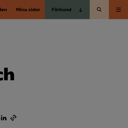
den
Mina sidor
Förbund
Almega Tjänste­förbunden
Om Almega
Almega Tjänste­företagen
Almega Utbildning
Aktuellt
Innovations­företagen
Kompetens­företagen
ch
Medlemskapet
Medie­företagen
Säkerhets­företagen
Mina sidor
Tåg­företagen
Kontakt
Vård­företagarna