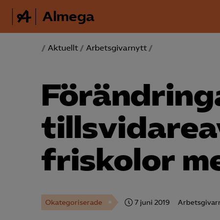
Almega
/
Aktuellt
/
Arbetsgivarnytt
/
Förändringa
tillsvidare
friskolor m
Okategoriserade
7 juni 2019
Arbetsgivar