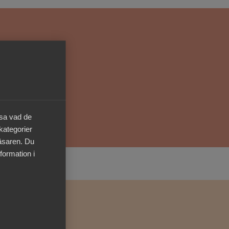
Kurser & utbildningar
Påverkansarbete
Bli medlem
Logga in på
äsa vad de
Arbetsgivarguiden
 kategorier
läsaren. Du
Sök på almega.se
formation i
Press
In English
Cookie-inställningar