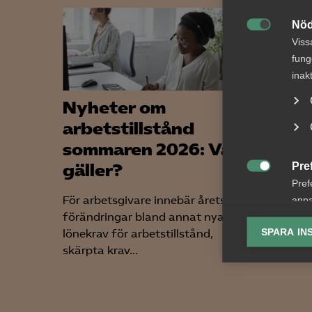
Nöd

Viss
fung
inak
Nyheter om
Alme
arbetstillstånd
ny t
sommaren 2026: Vad
upph
Pre
gäller?

Vad är 
Pref
har tag
För arbetsgivare innebär årets
anpa
offentl
förändringar bland annat nya
lagr
Offentli
SPARA IN
lönekrav för arbetstillstånd,
skärpta krav...
Ana

Anal
info