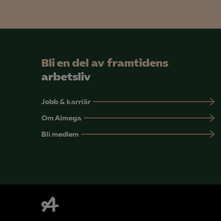
Mar

Mark
Bli en del av framtidens
visa
arbetsliv
Jobb & karriär
Om Almega
Bli medlem