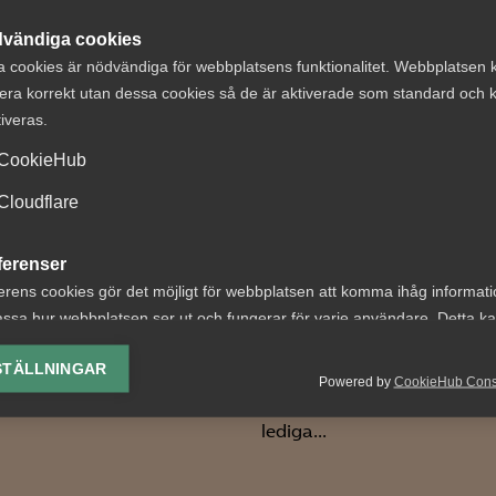
vändiga cookies
a cookies är nödvändiga för webbplatsens funktionalitet. Webbplatsen 
era korrekt utan dessa cookies så de är aktiverade som standard och k
tiveras.
CookieHub
ga lanserar en
VAB och
jänst inom
föräldraledighet
Cloudflare
andlingsrådgivning
sammanfattning
ferenser
senaste årens
bakgrunden till att Almega
erens cookies gör det möjligt för webbplatsen att komma ihåg informat
ändringar
it fram en rådgivning kring
ssa hur webbplatsen ser ut och fungerar för varje användare. Detta k
ig upphandling? –
ing av vald valuta, region, språk eller färgschema.
Fler kan ta ut ledighet med
g...
STÄLLNINGAR
föräldrapenning Från och 
Powered by
CookieHub Con
lys-cookies
1 juli 2024 kan fler än tidig
yseringscookies hjälper oss förbättra webbplatsen genom att samla oc
lediga...
rmation om hur den används.
Google Analytics