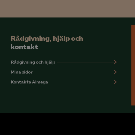
Microsoft Clarity
knadsförings-cookies
nadsförings-cookies används för att spåra gester på olika webbplatser 
Rådgivning, hjälp och
 relevanta och engagerande annonser.
kontakt
Google Ads
Rådgivning och hjälp
Meta Pixel
Mina sidor
YouTube
Kontakta Almega
LinkedIn Insight
Leadfeeder
Microsoft Ads