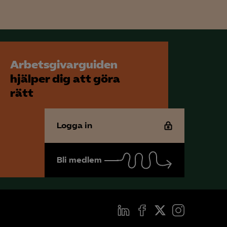
för att kunna
Arbetsgivarguiden
hjälper dig att göra
rätt
Logga in
Bli medlem