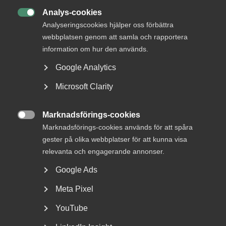
Analys-cookies

Analyseringscookies hjälper oss förbättra
webbplatsen genom att samla och rapportera
information om hur den används.
Google Analytics
Microsoft Clarity
Debatt: Stockholm behöver
Marknadsförings-cookies
samarbete – inte polarisering

Marknadsförings-cookies används för att spåra
gester på olika webbplatser för att kunna visa
Valfriheten en självklarhet På DN Debatt den 23 juli
relevanta och engagerande annonser.
hävdar Emilia Bjuggren (S) att välfärdsföretag använder...
Google Ads
Meta Pixel
YouTube