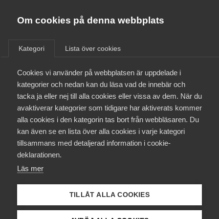
Almega
Förbund
Om cookies på denna webbplats
Almega Tjänste­förbunden
/
Aktuellt
/
Arbetsgivarnytt
/
Om Almega
Kategori
Lista över cookies
Almega Tjänste­företagen
Aktuellt
Cookies vi använder på webbplatsen är uppdelade i
Almega Utbildning
Sjöfarten skriver på för en
kategorier och nedan kan du läsa vad de innebär och
arbetsmiljö i världsklass och
Innovations­företagen
tacka ja eller nej till alla cookies eller vissa av dem. När du
Medlemskapet
nolltolerans mot trakasserier
avaktiverar kategorier som tidigare har aktiverats kommer
Kompetens­företagen
och kränkande särbehandling
alla cookies i den kategorin tas bort från webbläsaren. Du
Mina sidor
kan även se en lista över alla cookies i varje kategori
Medie­företagen
tillsammans med detaljerad information i cookie-
Kontakt
Säkerhets­företagen
deklarationen.
Okategoriserade
15 maj 2019
Arbetsgivarnytt
Läs mer
Tåg­företagen
Kurser & utbildningar
Vård­företagarna
TILLÅT ALLA COOKIES
Påverkansarbete