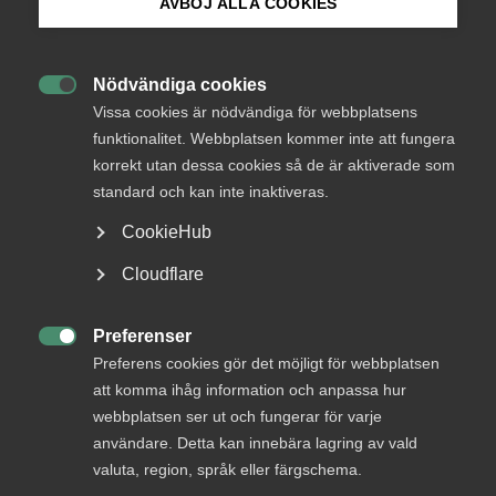
AVBÖJ ALLA COOKIES
Endast tillgänglig för
Bli medlem
medlemmar
Nödvändiga cookies

Logga in på Arbetsgivarguiden
Vissa cookies är nödvändiga för webbplatsens
funktionalitet. Webbplatsen kommer inte att fungera
Logga in
korrekt utan dessa cookies så de är aktiverade som
Sök på almega.se
standard och kan inte inaktiveras.
CookieHub
Bli medlem
Press
Cloudflare
In English
Cookie-inställningar
Preferenser

Preferens cookies gör det möjligt för webbplatsen
att komma ihåg information och anpassa hur
webbplatsen ser ut och fungerar för varje
DU KANSKE OCKSÅ ÄR INTRESSERAD AV
användare. Detta kan innebära lagring av vald
valuta, region, språk eller färgschema.
DETTA?