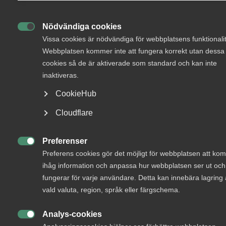
Bli medlem
Nödvändiga cookies

Vissa cookies är nödvändiga för webbplatsens funktionalit
Endast tillgänglig för
Logga in på Arbetsgivarguiden
Webbplatsen kommer inte att fungera korrekt utan dessa
medlemmar
cookies så de är aktiverade som standard och kan inte
inaktiveras.
Sök på almega.se
CookieHub
Logga in
Cloudflare
Press
In English
Preferenser
Bli medlem

Cookie-inställningar
Preferens cookies gör det möjligt för webbplatsen att k
ihåg information och anpassa hur webbplatsen ser ut och
fungerar för varje användare. Detta kan innebära lagring
vald valuta, region, språk eller färgschema.
Analys-cookies
