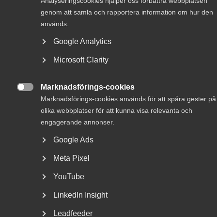
Analyseringscookies hjälper oss förbättra webbplatsen
DU KANSKE OCKSÅ ÄR INTRESSERAD AV
genom att samla och rapportera information om hur den
DETTA?
används.
Google Analytics
Microsoft Clarity
Marknadsförings-cookies

Marknadsförings-cookies används för att spåra gester på
olika webbplatser för att kunna visa relevanta och
engagerande annonser.
Tvist om avtalsenlig lön under
Google Ads
uppsägningstid i
Meta Pixel
bemanningsföretag
YouTube
AD 2026 nr 8 Av byggavtalet framgår att en uppsagd
arbetstagare har rätt att under uppsägningstid behålla...
LinkedIn Insight
Leadfeeder