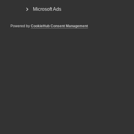
Microsoft Ads
Powered by
CookieHub Consent Management
Reglerna om lönetransparens
skjuts upp
Lönetransparensdirektivet beslutades av EU våren 2023.
Syftet med direktivet är att stärka tillämpningen...