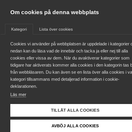
Almega
Förbund
Om cookies på denna webbplats
Almega Tjänste­förbunden
/
Aktuellt
/
Arbetsgivarnytt
/
Om Almega
Kategori
Lista över cookies
Almega Tjänste­företagen
Aktuellt
Cookies vi använder på webbplatsen är uppdelade i kategorier 
Almega Utbildning
Årets lönerevision IT-avtalet
nedan kan du läsa vad de innebär och tacka ja eller nej till alla
med Unionen respektive
Innovations­företagen
cookies eller vissa av dem. När du avaktiverar kategorier som
Medlemskapet
Sveriges
tidigare har aktiverats kommer alla cookies i den kategorin tas b
Kompetens­företagen
Ingenjörer/Jusek/Civilekonom
från webbläsaren. Du kan även se en lista över alla cookies i va
Mina sidor
kategori tillsammans med detaljerad information i cookie-
Medie­företagen
för tiden 1 april 2019 – 31 mars
deklarationen.
2020.
Kontakt
Säkerhets­företagen
Läs mer
Tåg­företagen
Kurser & utbildningar
TILLÅT ALLA COOKIES
Okategoriserade
8 februari 2019
Arbetsgivarnytt
Vård­företagarna
Påverkansarbete
AVBÖJ ALLA COOKIES