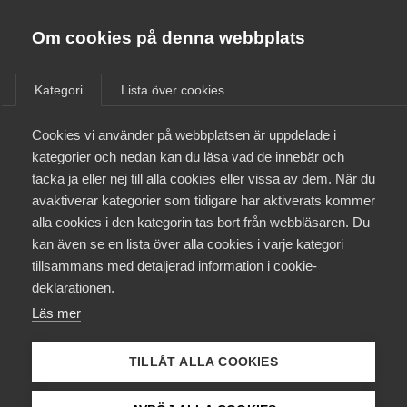
Almega
Förbund
Om cookies på denna webbplats
Almega Tjänste­förbunden
/
Aktuellt
/
Arbetsgivarnytt
/
Om Almega
Kategori
Lista över cookies
Almega Tjänste­företagen
Aktuellt
Cookies vi använder på webbplatsen är uppdelade i
Almega Utbildning
Nya karensregler i kollektiv­
kategorier och nedan kan du läsa vad de innebär och
avtalen med Vård­förbundet
Innovations­företagen
tacka ja eller nej till alla cookies eller vissa av dem. När du
Medlemskapet
för branscherna
avaktiverar kategorier som tidigare har aktiverats kommer
Kompetens­företagen
Företagshälsovård (D), Vård
alla cookies i den kategorin tas bort från webbläsaren. Du
Mina sidor
kan även se en lista över alla cookies i varje kategori
Medie­företagen
och behandlings­verksamhet
tillsammans med detaljerad information i cookie-
samt omsorgs­verksamhet (E),
Kontakt
Säkerhets­företagen
deklarationen.
bransch Äldreomsorg (F) och
Läs mer
Tåg­företagen
Kurser & utbildningar
Ambulans (H) den 1 januari
Vård­företagarna
2019
TILLÅT ALLA COOKIES
Påverkansarbete