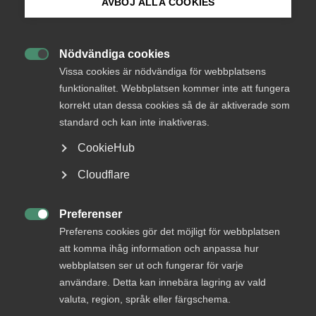
AVBÖJ ALLA COOKIES
Okategoriserade
4 januari 2019
Arbetsgivarnytt
Bli medlem
Nödvändiga cookies

Logga in på Arbetsgivarguiden
Vissa cookies är nödvändiga för webbplatsens
funktionalitet. Webbplatsen kommer inte att fungera
korrekt utan dessa cookies så de är aktiverade som
Sök på almega.se
standard och kan inte inaktiveras.
Endast tillgänglig för
medlemmar
CookieHub
Press
Cloudflare
In English
Logga in
Cookie-inställningar
Preferenser

Preferens cookies gör det möjligt för webbplatsen
att komma ihåg information och anpassa hur
webbplatsen ser ut och fungerar för varje
Bli medlem
användare. Detta kan innebära lagring av vald
valuta, region, språk eller färgschema.