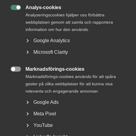
Analys-cookies

Analyseringscookies hjälper oss förbättra
webbplatsen genom att samla och rapportera
information om hur den används.
DU KANSKE OCKSÅ ÄR INTRESSERAD AV
DETTA?
Google Analytics
Microsoft Clarity
Marknadsförings-cookies

Marknadsförings-cookies används för att spåra
gester på olika webbplatser för att kunna visa
relevanta och engagerande annonser.
Google Ads
Debatt: Allvarligt misstag att ta
Meta Pixel
bort karensdagen
YouTube
När karensen togs bort i slutet på 1980-talet fick Sverige