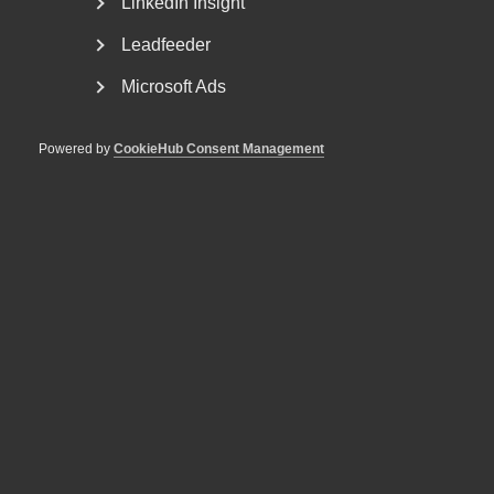
LinkedIn Insight
Västeuropas högsta sjukfrånvaro, skenande...
Leadfeeder
Microsoft Ads
Powered by
CookieHub Consent Management
VAB och föräldraledighet – en
sammanfattning av senaste
årens ändringar
Fler kan ta ut ledighet med föräldrapenning Från och
med den 1 juli 2024 kan fler än tidigare vara lediga...