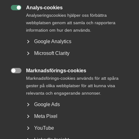
Analys-cookies

Analyseringscookies hjälper oss förbättra
webbplatsen genom att samla och rapportera
information om hur den används.
Google Analytics
Microsoft Clarity
Debatt: Allvarligt misstag att ta
Marknadsförings-cookies
bort karensdagen

Marknadsförings-cookies används för att spåra
gester på olika webbplatser för att kunna visa
När karensen togs bort i slutet på 1980-talet fick Sverige
Västeuropas högsta sjukfrånvaro, skenande...
relevanta och engagerande annonser.
Google Ads
Meta Pixel
YouTube