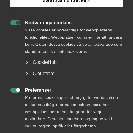
AVBÖJ ALLA COOKIES
Endast tillgänglig för
Bli medlem
medlemmar
Nödvändiga cookies

Logga in på Arbetsgivarguiden
Vissa cookies är nödvändiga för webbplatsens
funktionalitet. Webbplatsen kommer inte att fungera
Logga in
korrekt utan dessa cookies så de är aktiverade som
Sök på almega.se
standard och kan inte inaktiveras.
CookieHub
Bli medlem
Press
Cloudflare
In English
Cookie-inställningar
Preferenser

Preferens cookies gör det möjligt för webbplatsen
att komma ihåg information och anpassa hur
webbplatsen ser ut och fungerar för varje
DU KANSKE OCKSÅ ÄR INTRESSERAD AV
användare. Detta kan innebära lagring av vald
DETTA?
valuta, region, språk eller färgschema.