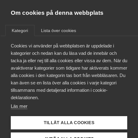
Almega
Förbund
Om cookies på denna webbplats
Almega Tjänste­förbunden
/
Aktuellt
/
Arbetsgivarnytt
/
Om Almega
Kategori
Lista över cookies
Almega Tjänste­företagen
Aktuellt
Cookies vi använder på webbplatsen är uppdelade i
Almega Utbildning
Lagring och distribution –
kategorier och nedan kan du läsa vad de innebär och
Karensavdrag ersätter
Innovations­företagen
tacka ja eller nej till alla cookies eller vissa av dem. När du
Medlemskapet
karensdag
avaktiverar kategorier som tidigare har aktiverats kommer
Kompetens­företagen
alla cookies i den kategorin tas bort från webbläsaren. Du
Mina sidor
kan även se en lista över alla cookies i varje kategori
Medie­företagen
Okategoriserade
tillsammans med detaljerad information i cookie-
Kontakt
Säkerhets­företagen
deklarationen.
21 december 2018
Arbetsgivarnytt
Läs mer
Tåg­företagen
Kurser & utbildningar
Vård­företagarna
TILLÅT ALLA COOKIES
Påverkansarbete