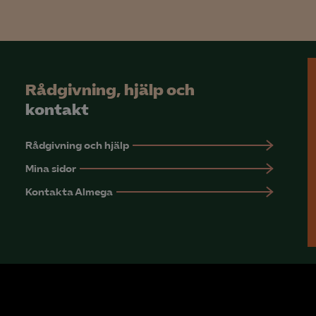
Microsoft Clarity
knadsförings-cookies
nadsförings-cookies används för att spåra gester på olika webbplatser 
Rådgivning, hjälp och
 relevanta och engagerande annonser.
kontakt
Google Ads
Rådgivning och hjälp
Meta Pixel
Mina sidor
YouTube
Kontakta Almega
LinkedIn Insight
Leadfeeder
Microsoft Ads