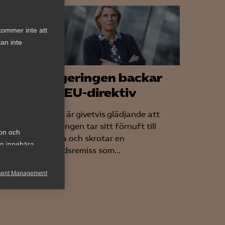
kommer inte att
an inte
Regeringen backar
ad –
om EU-direktiv
n ger
– Det är givetvis glädjande att
tt
regeringen tar sitt förnuft till
ion och
fånga och skrotar en
t var å
an innebära
lagrådsremiss som...
ndra
andel
sent Management
h rapportera