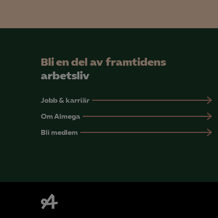
Mar

Mark
Bli en del av framtidens
visa
arbetsliv
Jobb & karriär
Om Almega
Bli medlem