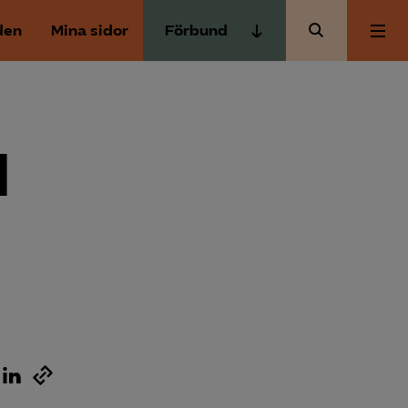
den
Mina sidor
Förbund
Almega Tjänste­förbunden
Om Almega
Almega Tjänste­företagen
Almega Utbildning
l
Aktuellt
Innovations­företagen
Kompetens­företagen
Medlemskapet
Medie­företagen
Säkerhets­företagen
Mina sidor
Tåg­företagen
Kontakt
Vård­företagarna