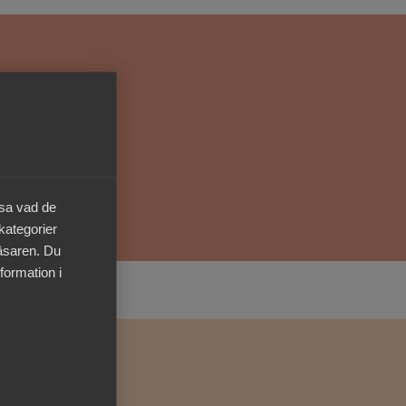
Kurser & utbildningar
Påverkansarbete
Bli medlem
Logga in på
äsa vad de
Arbetsgivarguiden
 kategorier
läsaren. Du
Sök på almega.se
formation i
Press
In English
Cookie-inställningar