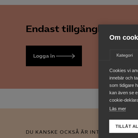
Endast tillgänglig för 
Om cooki
Kategori
Logga in
Bli medlem
Cookies vi an
innebär och tac
som tidigare h
kan även se en
cookie-deklara
Läs mer
TILLÅT A
DU KANSKE OCKSÅ ÄR INTRESSERAD AV