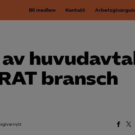
Bli medlem
Kontakt
Arbetsgivargui
av huvudavta
RAT bransch
sgivarnytt