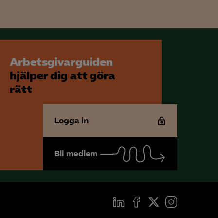
för att kunna
Arbetsgivarguiden
hjälper dig att göra
rätt
Logga in
Bli medlem