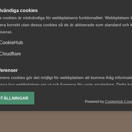
vändiga cookies
a cookies är nödvändiga för webbplatsens funktionalitet. Webbplatsen 
era korrekt utan dessa cookies så de är aktiverade som standard och k
tiveras.
CookieHub
tsdomstolens
Tillförlitlighet i
mning av
drogtester pröv
Cloudflare
rmations- och
Arbetsdomstole
ferenser
andlingsskyldighet
arbetsgivaren rä
erens cookies gör det möjligt för webbplatsen att komma ihåg informat
latvisten
AD 2026 nr 21 Parter i måle
ssa hur webbplatsen ser ut och fungerar för varje användare. Detta k
ena sidan Unionen, och å a
ing av vald valuta, region, språk eller färgschema.
 nr 38 Bakgrunden till
STÄLLNINGAR
sidan Föreningen Svensk H
 var följande. TM Sweden
Powered by
CookieHub Con
samt...
lys-cookies
laget”) är ett dotterbolag
yseringscookies hjälper oss förbättra webbplatsen genom att samla oc
rmation om hur den används.
Google Analytics