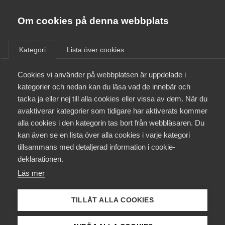
Almega
Förbund
Om cookies på denna webbplats
Almega Tjänste­förbunden
/
Aktuellt
/
Arbetsgivarnytt
/
Om Almega
Kategori
Lista över cookies
Almega Tjänste­företagen
Aktuellt
Cookies vi använder på webbplatsen är uppdelade i
Almega Utbildning
Medie­företagen –
kategorier och nedan kan du läsa vad de innebär och
kompletterande information
Innovations­företagen
tacka ja eller nej till alla cookies eller vissa av dem. När du
Medlemskapet
om höjt tak i sjuk­försäkringen
avaktiverar kategorier som tidigare har aktiverats kommer
Kompetens­företagen
– Bemannings­avtalet
alla cookies i den kategorin tas bort från webbläsaren. Du
Mina sidor
kan även se en lista över alla cookies i varje kategori
Medie­företagen
Journalister
tillsammans med detaljerad information i cookie-
Kontakt
Säkerhets­företagen
deklarationen.
Läs mer
Tåg­företagen
Okategoriserade
27 juni 2018
Arbetsgivarnytt
Kurser & utbildningar
Vård­företagarna
TILLÅT ALLA COOKIES
Påverkansarbete