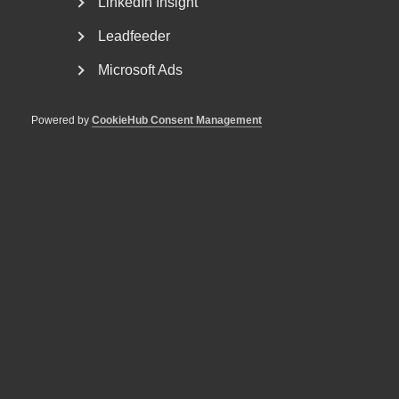
LinkedIn Insight
Leadfeeder
Microsoft Ads
Powered by
CookieHub Consent Management
Försäkringskassan förlorade
tvisten om avskedande efter
dataintrång
AD 2026 nr 44 Fråga om Försäkringskassan hade laga
grund att avskeda, eller åtminstone sakliga skäl att...