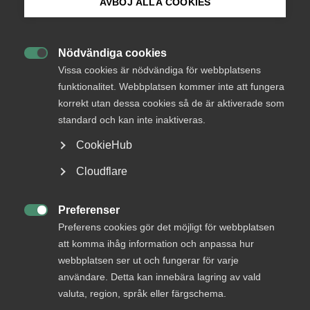
AVBÖJ ALLA COOKIES
Bli medlem
Endast tillgänglig för
Nödvändiga cookies
medlemmar

Logga in på Arbetsgivarguiden
Vissa cookies är nödvändiga för webbplatsens
funktionalitet. Webbplatsen kommer inte att fungera
korrekt utan dessa cookies så de är aktiverade som
Sök på almega.se
standard och kan inte inaktiveras.
Logga in
CookieHub
Press
Cloudflare
Bli medlem
In English
Cookie-inställningar
Preferenser

Preferens cookies gör det möjligt för webbplatsen
att komma ihåg information och anpassa hur
webbplatsen ser ut och fungerar för varje
användare. Detta kan innebära lagring av vald
valuta, region, språk eller färgschema.
DU KANSKE OCKSÅ ÄR INTRESSERAD AV