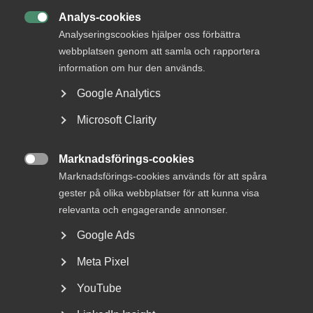
DETTA?
Analys-cookies

Analyseringscookies hjälper oss förbättra
webbplatsen genom att samla och rapportera
information om hur den används.
Google Analytics
Microsoft Clarity
Marknadsförings-cookies
Nyheter om arbetstillstånd

Marknadsförings-cookies används för att spåra
sommaren 2026: Vad gäller?
gester på olika webbplatser för att kunna visa
relevanta och engagerande annonser.
För arbetsgivare innebär årets förändringar bland annat
Google Ads
nya lönekrav för arbetstillstånd, skärpta krav...
Meta Pixel
YouTube