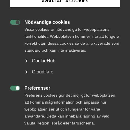
AVBÖJ ALLA COOKIES
analysera de faktorer som på olika sätt hindrar
rörlighet av arbetskraft, företag och tjänster till
Bli medlem
Sverige. Rapporten börjar med att gå igenom det
Nödvändiga cookies
behov näringslivet har av arbetskraft, och hur

Logga in på Arbetsgivarguiden
Vissa cookies är nödvändiga för webbplatsens
rörlighet kan bidra till att fylla kompetensbehovet.
funktionalitet. Webbplatsen kommer inte att fungera
Därefter följer kartläggningen av olika hinder för
korrekt utan dessa cookies så de är aktiverade som
Sök på almega.se
rörligheten.
standard och kan inte inaktiveras.
CookieHub
Tjänstesektorns växande betydelse i världshandeln, men
Press
Cloudflare
framförallt i Sverige, innebär att kompetensens rörlighet
In English
över gränser är en nyckelfaktor för framtida tillväxt och
jobb. Begränsningar av arbetskraftsinvandringen, nya
Cookie-inställningar
Preferenser

regler för utstationering, upphävandet av Lex Laval, krav
Preferens cookies gör det möjligt för webbplatsen
på kollektivavtal i upphandlingar, höga skatter och svårt
att komma ihåg information och anpassa hur
för utländska studenter att etablera sig. Vart och ett av de
webbplatsen ser ut och fungerar för varje
hinder som nämns i denna rapport är inte avgörande för
användare. Detta kan innebära lagring av vald
Sveriges förmåga att attrahera utländsk kompetens, men
valuta, region, språk eller färgschema.
de försvårar och fördyrar rörligheten och sammantaget