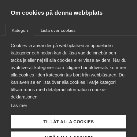
Almega
Förbund
Om cookies på denna webbplats
Almega Tjänste­förbunden
/
Aktuellt
/
Rapporter
/
Om Almega
Kategori
Lista över cookies
Almega Tjänste­företagen
Aktuellt
Cookies vi använder på webbplatsen är uppdelade i
Almega Utbildning
kategorier och nedan kan du läsa vad de innebär och
Arbetsmarknad
Innovations­företagen
tacka ja eller nej till alla cookies eller vissa av dem. När du
Medlemskapet
16 augusti 2017
avaktiverar kategorier som tidigare har aktiverats kommer
Rapporter
Kompetens­företagen
alla cookies i den kategorin tas bort från webbläsaren. Du
Mina sidor
Kompetensjakt
kan även se en lista över alla cookies i varje kategori
Medie­företagen
tillsammans med detaljerad information i cookie-
utan gränser
Kontakt
Säkerhets­företagen
deklarationen.
Läs mer
Tåg­företagen
Kurser & utbildningar
Vård­företagarna
TILLÅT ALLA COOKIES
Påverkansarbete
Den här rapporten syftar till att kartlägga och