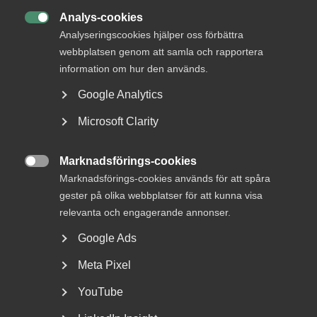
utgör de ett hinder för att attrahera den arbetskraft som
Analys-cookies
näringslivet behöver. Kampen om talangerna är global. När

andra länder växlar upp måste Sverige vara än bättre för
Analyseringscookies hjälper oss förbättra
att locka till sig den nödvändiga kompetensen. Sverige ska
webbplatsen genom att samla och rapportera
vara ett självklart val för internationella talanger som vill
information om hur den används.
arbeta utomlands och då måste villkoren för att arbeta, bo
Google Analytics
och driva företag här vara i världsklass.
Microsoft Clarity
Läs hela rapporten
Marknadsförings-cookies

Marknadsförings-cookies används för att spåra
gester på olika webbplatser för att kunna visa
relevanta och engagerande annonser.
Läs föregående rapport
Google Ads
Meta Pixel
Läges­rapport RUT Q2 2017
YouTube