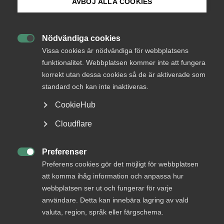
AVBÖJ ALLA COOKIES
och ökad
Bli medlem
utbildningsexport
Nödvändiga cookies

Logga in på Arbetsgivarguiden
Vissa cookies är nödvändiga för webbplatsens
funktionalitet. Webbplatsen kommer inte att fungera
korrekt utan dessa cookies så de är aktiverade som
Sök på almega.se
standard och kan inte inaktiveras.
En ny Almega-rapport tar upp behovet av
satsningar på bättre villkor för kvalificerad
CookieHub
kompetensinvandring. Rapportens titel är
Press
Cloudflare
”Attrahera och behålla – fler internationella
In English
studenter för minskade kompetensbrister”.
Cookie-inställningar
Preferenser

Preferens cookies gör det möjligt för webbplatsen
att komma ihåg information och anpassa hur
Rapporten handlar om att Sverige behöver bli mer
attraktivt internationellt för studier och arbete.
webbplatsen ser ut och fungerar för varje
Möjligheten att attrahera internationell talang är
användare. Detta kan innebära lagring av vald
nödvändigt för att möta kompetensbristerna den
valuta, region, språk eller färgschema.
kunskapsintensiva tjänstesektorn. Samtidigt behöver