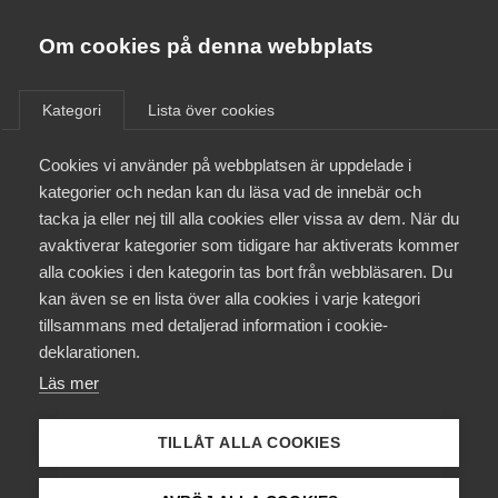
Almega
Förbund
Om cookies på denna webbplats
Almega Tjänste­förbunden
/
Aktuellt
/
Rapporter
/
Om Almega
Kategori
Lista över cookies
Almega Tjänste­företagen
Aktuellt
Cookies vi använder på webbplatsen är uppdelade i
Almega Utbildning
kategorier och nedan kan du läsa vad de innebär och
Arbetsgivarfrågor
Innovations­företagen
tacka ja eller nej till alla cookies eller vissa av dem. När du
Medlemskapet
10 februari 2016
avaktiverar kategorier som tidigare har aktiverats kommer
Rapporter
Kompetens­företagen
alla cookies i den kategorin tas bort från webbläsaren. Du
Mina sidor
Fler
kan även se en lista över alla cookies i varje kategori
Medie­företagen
tillsammans med detaljerad information i cookie-
internationella
Kontakt
Säkerhets­företagen
deklarationen.
studenter för
Läs mer
Tåg­företagen
Kurser & utbildningar
minskade
Vård­företagarna
TILLÅT ALLA COOKIES
Påverkansarbete
kompetens­brister