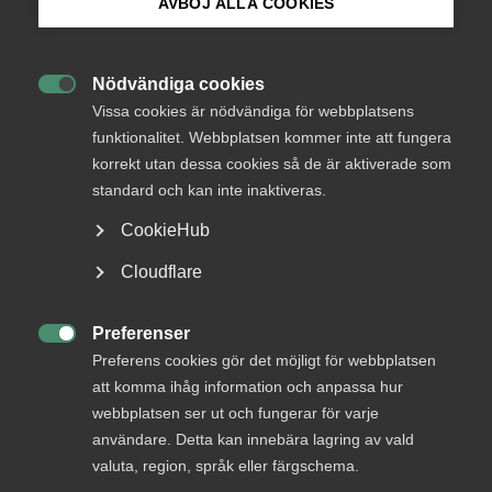
AVBÖJ ALLA COOKIES
Bli medlem
Nödvändiga cookies

Logga in på Arbetsgivarguiden
Vissa cookies är nödvändiga för webbplatsens
Utlandsföddas sysselsättning väntas sjunka 2016.
funktionalitet. Webbplatsen kommer inte att fungera
En analys av vårbudget samt partimotioner visar
korrekt utan dessa cookies så de är aktiverade som
Sök på almega.se
att inte ett enda parti har tillräckliga reformförslag
standard och kan inte inaktiveras.
för att vända den negativa trenden. För växande
tjänsteföretag är detta ett hot mot
CookieHub
kompetensförsörjningen.
Press
Cloudflare
In English
Regeringen föreslår kunskapslyft, utbildningskontrakt och
Cookie-inställningar
Preferenser

höjda socialavgifter för unga. Budgeten minskar
Preferens cookies gör det möjligt för webbplatsen
sysselsättningen med 1700 utlandsfödda år 2015. När
att komma ihåg information och anpassa hur
utbildningsinsatserna får effekt ökar utlandsföddas
webbplatsen ser ut och fungerar för varje
sysselsättning med 1200 personer året efter.
användare. Detta kan innebära lagring av vald
Utlandsföddas sysselsättningsgrad blir 59,3 procent
valuta, region, språk eller färgschema.
jämfört med 59,2 procent utan regeringens politik.