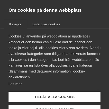
Almega
Förbund
Om cookies på denna webbplats
Almega Tjänste­förbunden
/
Aktuellt
/
Rapporter
/
Om Almega
Kategori
Lista över cookies
Almega Tjänste­företagen
Aktuellt
Cookies vi använder på webbplatsen är uppdelade i
Almega Utbildning
kategorier och nedan kan du läsa vad de innebär och
Arbetsmarknad
Innovations­företagen
tacka ja eller nej till alla cookies eller vissa av dem. När du
Medlemskapet
3 juli 2015
avaktiverar kategorier som tidigare har aktiverats kommer
Rapporter
Kompetens­företagen
alla cookies i den kategorin tas bort från webbläsaren. Du
Mina sidor
Riksdagspartiernas
kan även se en lista över alla cookies i varje kategori
Medie­företagen
tillsammans med detaljerad information i cookie-
integrationspolitik
Kontakt
Säkerhets­företagen
deklarationen.
– Hjälper eller
Läs mer
Tåg­företagen
Kurser & utbildningar
stjälper de
Vård­företagarna
TILLÅT ALLA COOKIES
Påverkansarbete
integrationen?