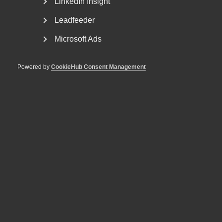
Sd:s politik.
LinkedIn Insight
Leadfeeder
Microsoft Ads
Powered by
CookieHub Consent Management
Läs föregående rapport
Het arbetsmarknad möter kyla
Läs nästa rapport
Almegas tjänsteindikator för andra
kvartalet 2026