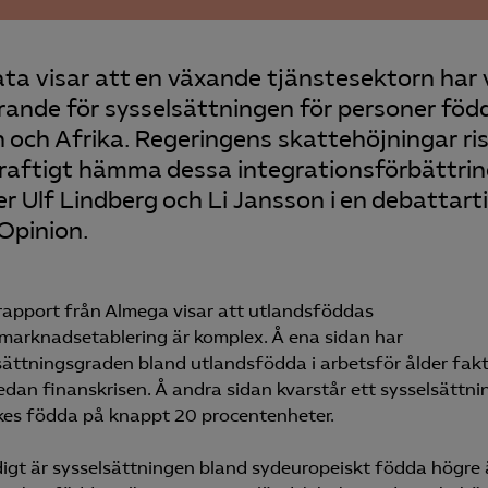
ta visar att en växande tjänstesektorn har 
ande för sysselsättningen för personer född
 och Afrika. Regeringens skattehöjningar ri
kraftigt hämma dessa integrationsförbättrin
er Ulf Lindberg och Li Jansson i en debattart
Opinion.
rapport från Almega visar att utlandsföddas
marknadsetablering är komplex. Å ena sidan har
sättningsgraden bland utlandsfödda i arbetsför ålder fakt
edan finanskrisen. Å andra sidan kvarstår ett sysselsättn
nrikes födda på knappt 20 procentenheter.
igt är sysselsättningen bland sydeuropeiskt födda högre