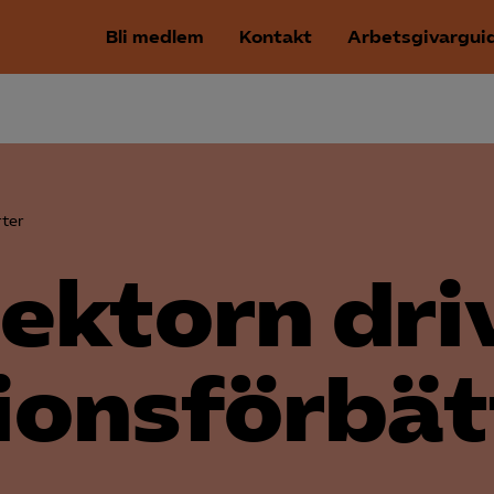
Bli medlem
Kontakt
Arbetsgivargui
ter
ektorn dri
ionsförbät