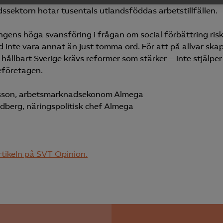
yseringscookies hjälper oss förbättra webbplatsen genom att samla oc
dssektorn hotar tusentals utlandsföddas arbetstillfällen.
rmation om hur den används.
ngens höga svansföring i frågan om social förbättring risk
Google Analytics
 inte vara annat än just tomma ord. För att på allvar skap
Microsoft Clarity
t hållbart Sverige krävs reformer som stärker – inte stjälper
eföretagen.
knadsförings-cookies
nsson, arbetsmarknadsekonom Almega
nadsförings-cookies används för att spåra gester på olika webbplatser 
ndberg, näringspolitisk chef Almega
 relevanta och engagerande annonser.
Google Ads
Meta Pixel
rtikeln på SVT Opinion.
YouTube
LinkedIn Insight
Leadfeeder
Microsoft Ads