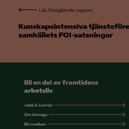
Läs föregående rapport
Kunskapsintensiva tjänste­för
samhällets FOI-satsningar
Bli en del av framtidens
arbetsliv
Jobb & karriär
Om Almega
Bli medlem