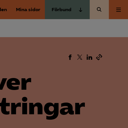
den
Mina sidor
Förbund
Almega Tjänste­förbunden
Om Almega
Almega Tjänste­företagen
Almega Utbildning
Aktuellt
Innovations­företagen
Kompetens­företagen
Medlemskapet
ver
Medie­företagen
Säkerhets­företagen
Mina sidor
tringar
Tåg­företagen
Kontakt
Vård­företagarna