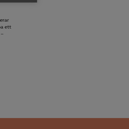
h rapportera
erar
a ett
 –
för att kunna