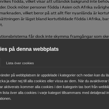
inrikes födda, vilket visar att utländsk bakgrund inte behö
nder. Dock möter personer födda i Asien och Afrika svårigh
marknaden, vilket beror på att allt fler nyanlända är kortu
sättningen är lägst bland kortutbildade födda i Afrika, bar
t.
ationsbristerna får dock inte skymma framgångar som ske
ellt. En ny analys av förvärvsarbetande födda i Asien och A
es på denna webbplats
att 64 procent arbetar i tjänster som Almega organiserar o
t i tjänster, hotell- och restaurang samt handel. Tjänstese
mega organiserar är ensamt sju gånger viktigare för Asien
Lista över cookies
föddas sysselsättning än tillverkningsindustrin.
vänder på webbplatsen är uppdelade i kategorier och nedan kan du l
r statistiken bekräftar forskning som visar att
ka ja eller nej till alla cookies eller vissa av dem. När du avaktiverar
ingsföretag är en språngbräda in på arbetsmarknaden s
ar aktiverats kommer alla cookies i den kategorin tas bort från webb
äxande IT-företag oftare anställer utlandsfödda. IFAU ha
 lista över alla cookies i varje kategori tillsammans med detaljerad in
nkurrensutsättning av en rad branscher har gynnat utlan
tionen.
sättning.