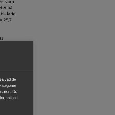
ver vara
eter på
tbildade.
a 25,7
tt
frika
ch 87
ktorn
- och
äsa vad de
 kategorier
amt att
läsaren. Du
r visat
formation i
dsföddas