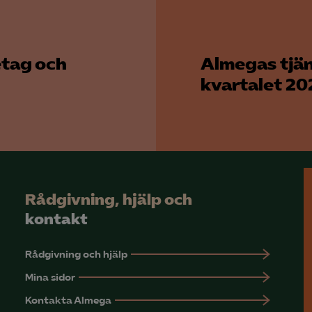
etag och
Almegas tjän
kvartalet 20
Rådgivning, hjälp och
kontakt
Rådgivning och hjälp
Mina sidor
Kontakta Almega