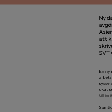
Ny da
avgör
Asien
att 
skriv
SVT 
En ny 
arbets
syssel
ökat s
till i
Samtid