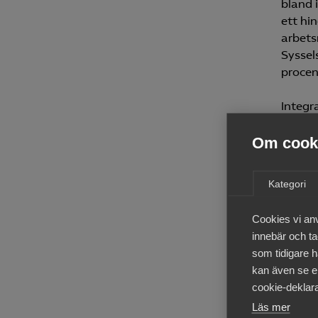
bland 
ett hi
arbets
Syssel
procen
Integr
parall
Om cooki
visar 
procen
som Al
Kategori
Afrika
Cookies vi an
Den hä
innebär och tac
bemann
som tidigare h
snabbv
kan även se en
att ko
cookie-deklara
syssel
Läs mer