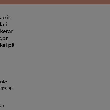
Kurser & utbildningar
varit
Påverkansarbete
a i
skerar
gar,
Bli medlem
ikel på
Logga in på
Arbetsgivarguiden
Sök på almega.se
iskt
ingsgap
Press
In English
 än
Cookie-inställningar