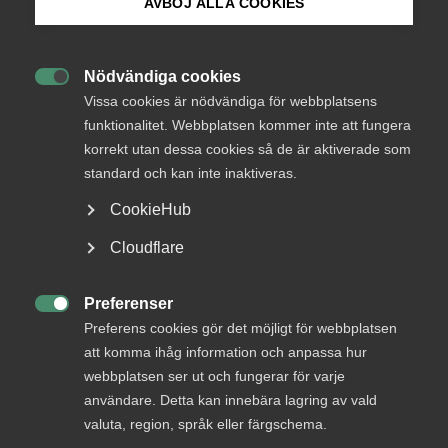
AVBÖJ ALLA COOKIES
Bli medlem
Business services have gained increasing
Nödvändiga cookies
importance for the Swedish economy. In the last 20

Logga in på Arbetsgivarguiden
Vissa cookies är nödvändiga för webbplatsens
years, they have contributed strongly to Sweden’s
funktionalitet. Webbplatsen kommer inte att fungera
output growth, exports and employment and have
korrekt utan dessa cookies så de är aktiverade som
Sök på almega.se
had a growing impact on Sweden’s international
standard och kan inte inaktiveras.
competitiveness. But what type of services are
CookieHub
these, and why are they, in fact, becoming all the
more important? Almega wants to increase
Press
Cloudflare
knowledge about the importance of business
In English
services to the Swedish economy and consequently
Cookie-inställningar
Preferenser
the answers to these questions are important as

Preferens cookies gör det möjligt för webbplatsen
input for politicians and decision-makers.
att komma ihåg information och anpassa hur
webbplatsen ser ut och fungerar för varje
användare. Detta kan innebära lagring av vald
62 percent of the suppliers for the industry work among
valuta, region, språk eller färgschema.
the service sector, compared to the suppliers for the