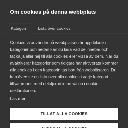
Almega
Förbund
Om cookies på denna webbplats
Almega Tjänste­förbunden
/
Aktuellt
/
Rapporter
/
Om Almega
Kategori
Lista över cookies
Almega Tjänste­företagen
Aktuellt
Cookies vi använder på webbplatsen är uppdelade i
Almega Utbildning
kategorier och nedan kan du läsa vad de innebär och
EU och internationellt
Innovations­företagen
tacka ja eller nej till alla cookies eller vissa av dem. När du
Medlemskapet
14 november 2014
avaktiverar kategorier som tidigare har aktiverats kommer
Rapporter
Kompetens­företagen
alla cookies i den kategorin tas bort från webbläsaren. Du
Mina sidor
Business services
kan även se en lista över alla cookies i varje kategori
Medie­företagen
tillsammans med detaljerad information i cookie-
– increasingly
Kontakt
Säkerhets­företagen
deklarationen.
important for the
Läs mer
Tåg­företagen
Kurser & utbildningar
Swedish economy
Vård­företagarna
TILLÅT ALLA COOKIES
Påverkansarbete