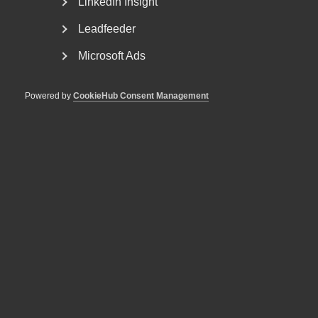
LinkedIn Insight
companies to increase their productivity, and also to face
the increased price pressure as the tougher competition
Leadfeeder
often involves. Availability of high competence plays a key
role – the development of service quality depends mainly
Microsoft Ads
on the staff's ability to innovate.
Powered by
CookieHub Consent Management
Läs föregående rapport
Tjänstesektorn driver
integrationsförbättringar
Läs nästa rapport