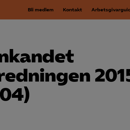
Bli medlem
Kontakt
Arbetsgivargui
nkandet
redningen 201
104)