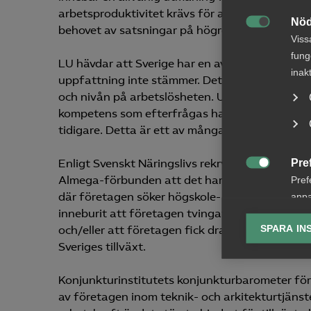
arbetsproduktivitet krävs för att klara den ök
Nöd
behovet av satsningar på högre effektivitet i t

Viss
fung
LU hävdar att Sverige har en av västvärldens 
inak
uppfattning inte stämmer. Det kan illustreras 
och nivån på arbetslösheten. Under de senaste 
kompetens som efterfrågas har lett till en högre
tidigare. Detta är ett av många tecken på den
Pre
Enligt Svenskt Näringslivs rekryteringsenkät 

Almega-förbunden att det har varit svårt att r
Pref
där företagen söker högskole- eller universitet
anpa
inneburit att företagen tvingats tacka nej till
lagr
SPARA IN
och/eller att företagen fick dra ned produktione
Sveriges tillväxt.
Ana

Anal
Konjunkturinstitutets konjunkturbarometer för 
info
av företagen inom teknik- och arkitekturtjänst