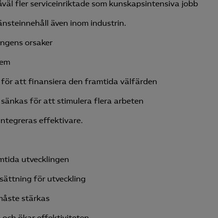
såväl fler serviceinriktade som kunskapsintensiva jobb
nsteinnehåll även inom industrin.
ingens orsaker
lem
för att finansiera den framtida välfärden
sänkas för att stimulera flera arbeten
ntegreras effektivare.
amtida utvecklingen
sättning för utveckling
måste stärkas
 och ökar effektiviteten