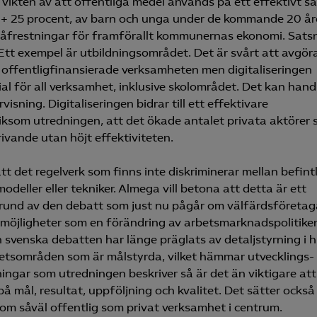
vikten av att offentliga medel används på ett effektivt sä
, + 25 procent, av barn och unga under de kommande 20 å
 påfrestningar för framförallt kommunernas ekonomi. Sats
. Ett exempel är utbildningsområdet. Det är svårt att avgör
 offentligfinansierade verksamheten men digitaliseringen
al för all verksamhet, inklusive skolområdet. Det kan hand
sning. Digitaliseringen bidrar till ett effektivare
iksom utredningen, att det ökade antalet privata aktörer
rivande utan höjt effektiviteten.
tt det regelverk som finns inte diskriminerar mellan befint
odeller eller tekniker. Almega vill betona att detta är ett
grund av den debatt som just nu pågår om välfärdsföreta
 möjligheter som en förändring av arbetsmarknadspolitike
svenska debatten har länge präglats av detaljstyrning i h
hetsområden som är målstyrda, vilket hämmar utvecklings-
ngar som utredningen beskriver så är det än viktigare att
 mål, resultat, uppföljning och kvalitet. Det sätter också
om såväl offentlig som privat verksamhet i centrum.