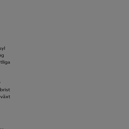
för att kunna
syl
ng
tliga
v
brist
lväxt