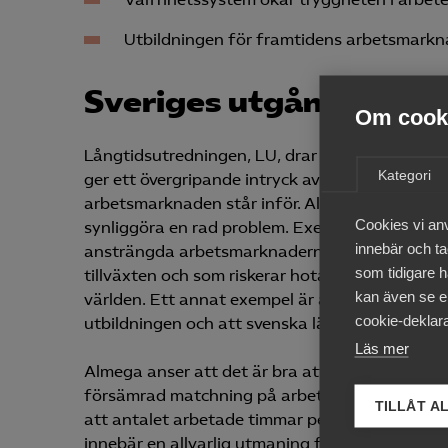
Utbildningen för framtidens arbetsmarkn
Sveriges utgångsläge 
Om cooki
Långtidsutredningen, LU, drar slutsatsen att ”
Kategori
ger ett övergripande intryck av att Sverige st
arbetsmarknaden står inför. Almega delar inte d
Cookies vi an
synliggöra en rad problem. Exempelvis sticker S
innebär och tac
ansträngda arbetsmarknaderna, med ökad komp
som tidigare h
tillväxten och som riskerar hota Sveriges posi
kan även se en
världen. Ett annat exempel är att andra länder 
cookie-deklara
utbildningen och att svenska läro-säten tappar 
Läs mer
Almega anser att det är bra att arbetskraftsde
försämrad matchning på arbetsmarknaden och 
TILLÅT A
att antalet arbetade timmar per capita komme
innebär en allvarlig utmaning för finansieringe