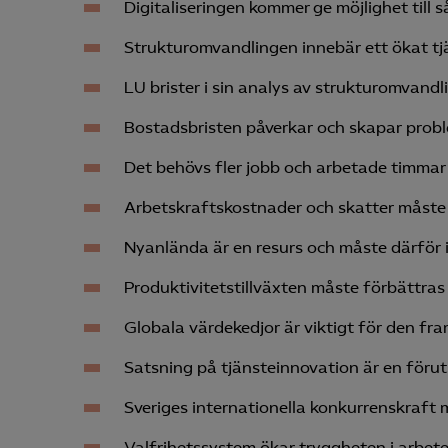
Digitaliseringen kommer ge möjlighet till 
Strukturomvandlingen innebär ett ökat tjä
LU brister i sin analys av strukturomvandl
Bostadsbristen påverkar och skapar prob
Det behövs fler jobb och arbetade timmar 
Arbetskraftskostnader och skatter måste 
Nyanlända är en resurs och måste därför i
Produktivitetstillväxten måste förbättras
Globala värdekedjor är viktigt för den fr
Satsning på tjänsteinnovation är en förut
Sveriges internationella konkurrenskraft 
Valfrihetssystem ökar tryggheten i arbete