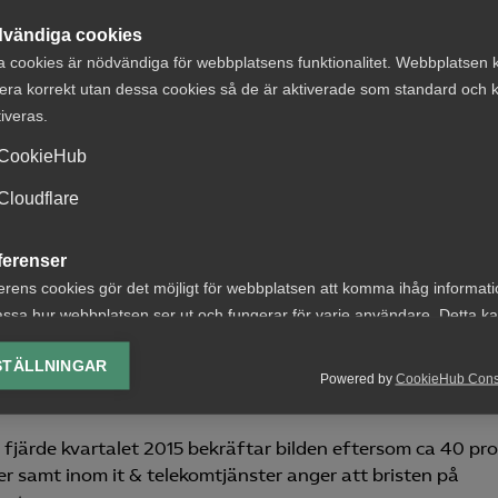
ade försörjningsbördan. Ett viktigt men bortglömt område 
vändiga cookies
jänsteproduktionen, inte minst inom offentlig sektor.
a cookies är nödvändiga för webbplatsens funktionalitet. Webbplatsen 
era korrekt utan dessa cookies så de är aktiverade som standard och k
bäst fungerande arbetsmarknader, vilket enligt Almegas
tiveras.
med flera indikatorer, såsom sambandet mellan lediga plat
åren har antalet lediga platser ökat markant, men brist p
CookieHub
 arbetslöshetsnivå i förhållande till andelen lediga platse
Cloudflare
 försämrade matchningen.
ferenser
för år 2016 uppger mer än vartannat av medlemsföretagen i
ekrytera medarbetare och det gäller inte minst inom de fö
erens cookies gör det möjligt för webbplatsen att komma ihåg informat
sutbildad personal.
[1]
Svårigheterna att finna rätt persona
ssa hur webbplatsen ser ut och fungerar för varje användare. Detta k
 order/uppdrag, och/eller att planerad expansion förhindra
ing av vald valuta, region, språk eller färgschema.
STÄLLNINGAR
n eller servicen. Detta är mycket olyckligt för utvecklinge
Powered by
CookieHub Con
lys-cookies
yseringscookies hjälper oss förbättra webbplatsen genom att samla oc
fjärde kvartalet 2015 bekräftar bilden eftersom ca 40 pr
rmation om hur den används.
er samt inom it & telekomtjänster anger att bristen på
Google Analytics