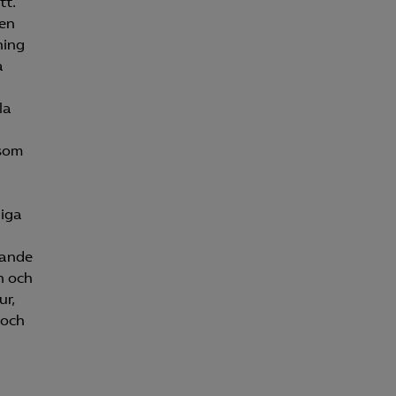
tt.
ren
ning
a
la
 som
liga
gande
n och
ur,
 och