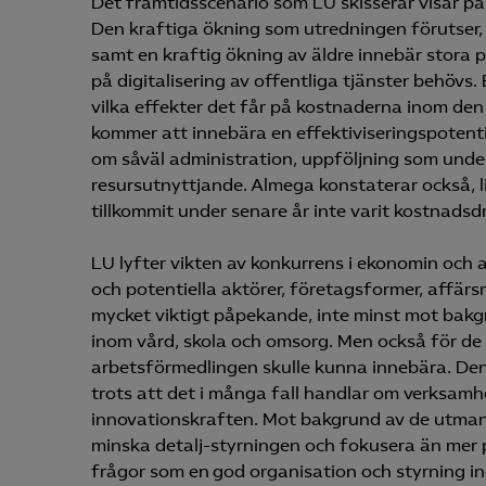
Det framtidsscenario som LU skisserar visar på 
Den kraftiga ökning som utredningen förutser
samt en kraftig ökning av äldre innebär stora
på digitalisering av offentliga tjänster behövs
vilka effekter det får på kostnaderna inom den
kommer att innebära en effektiviseringspotenti
om såväl administration, uppföljning som undervi
resursutnyttjande. Almega konstaterar också, l
tillkommit under senare år inte varit kostnadsd
LU lyfter vikten av konkurrens i ekonomin och a
och potentiella aktörer, företagsformer, affärsm
mycket viktigt påpekande, inte minst mot bak
inom vård, skola och omsorg. Men också för de
arbetsförmedlingen skulle kunna innebära. Den 
trots att det i många fall handlar om verksam
innovationskraften. Mot bakgrund av de utmani
minska detalj-styrningen och fokusera än mer på
frågor som en god organisation och styrning in