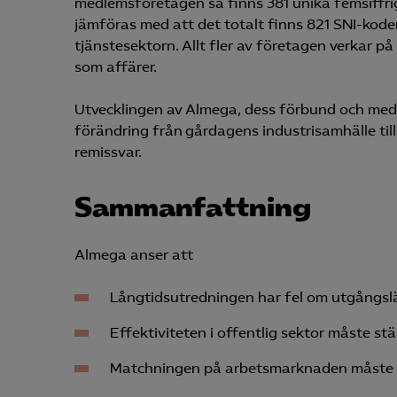
medlemsföretagen så finns 381 unika femsiffr
jämföras med att det totalt finns 821 SNI-koder
tjänstesektorn. Allt fler av företagen verkar 
som affärer.
Utvecklingen av Almega, dess förbund och medl
förändring från gårdagens industrisamhälle til
remissvar.
Sammanfattning
Almega anser att
Långtidsutredningen har fel om utgångsl
Effektiviteten i offentlig sektor måste stä
Matchningen på arbetsmarknaden måste 