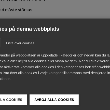
ad måste stärkas
för framtiden
es på denna webbplats
utgångsläget” för Sverige ”att möta framtiden” är ”gott”. 
Lista över cookies
år väl förberedd för de stora utmaningar som ekonomin och
enna överdrivet positiva bild, där utredningen missat att
vänder på webbplatsen är uppdelade i kategorier och nedan kan du l
verige ut i internationella jämförelser med att ha en av de
ka ja eller nej till alla cookies eller vissa av dem. När du avaktiverar
etensbrist och matchningsproblem. Detta är ett hinder f
ar aktiverats kommer alla cookies i den kategorin tas bort från webb
tion som en av de mest kunskapsintensiva ekonomierna i
 lista över alla cookies i varje kategori tillsammans med detaljerad in
satsar relativt sett större resurser på utbyggnad av den h
tionen.
position i de internationella rankinglistorna.
ltagandet är högt, men statistiken visar också på en
långsam etablering av nyanlända. En annan oroande tre
LLA COOKIES
AVBÖJ ALLA COOKIES
r minska de närmaste decennierna enligt LUs prognos. Det
n av välfärden. Kraftfulla åtgärder för höjd