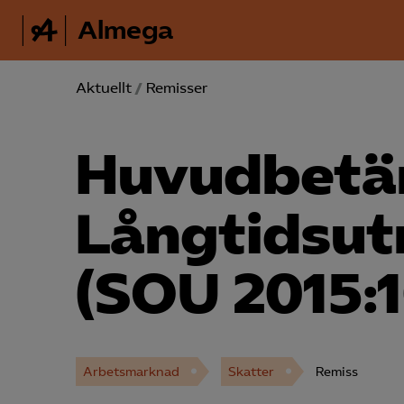
Almega
Aktuellt
/
Remisser
Huvudbetä
Långtidsut
(SOU 2015:
Arbetsmarknad
Skatter
Remiss