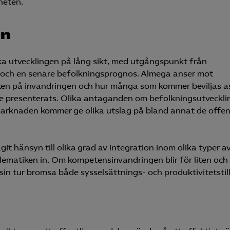
heten.
Microsoft Clarity
en
knadsförings-cookies
nadsförings-cookies används för att spåra gester på olika webbplatser 
ka utvecklingen på lång sikt, med utgångspunkt från
 relevanta och engagerande annonser.
n och en senare befolkningsprognos. Almega anser mot
en på invandringen och hur många som kommer beviljas a
Google Ads
rde presenterats. Olika antaganden om befolkningsutveckli
Meta Pixel
smarknaden kommer ge olika utslag på bland annat de offen
YouTube
LinkedIn Insight
it hänsyn till olika grad av integration inom olika typer a
ematiken in. Om kompetensinvandringen blir för liten och 
Leadfeeder
sin tur bromsa både sysselsättnings- och produktivitetstil
Microsoft Ads