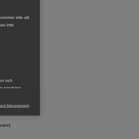
rör
kommer inte att
an inte
ser
å den
r än
rbund
ion och
l har
an innebära
des
n av
sent Management
h rapportera
ocent