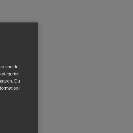
LU
äsa vad de
 mest
 kategorier
ör
läsaren. Du
formation i
ögre
nd är
ta