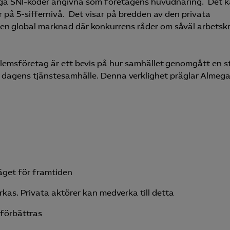
iga SNI-koder angivna som företagens huvudnäring. Det 
 på 5-siffernivå. Det visar på bredden av den privata
på en global marknad där konkurrens råder om såväl arbetsk
emsföretag är ett bevis på hur samhället genomgått en s
l dagens tjänstesamhälle. Denna verklighet präglar Almeg
äget för framtiden
rkas. Privata aktörer kan medverka till detta
förbättras