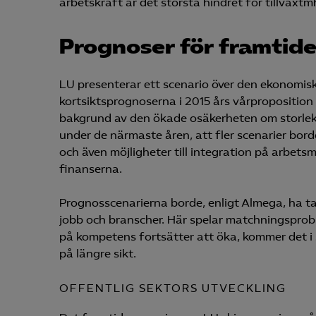
arbetskraft är det största hindret för tillväxtm
Prognoser för framtid
Mar

Mark
LU presenterar ett scenario över den ekonomis
visa
kortsiktsprognoserna i 2015 års vårpropositio
bakgrund av den ökade osäkerheten om storlek
under de närmaste åren, att fler scenarier bo
och även möjligheter till integration på arbet
finanserna.
Prognosscenarierna borde, enligt Almega, ha tag
jobb och branscher. Här spelar matchningsprobl
på kompetens fortsätter att öka, kommer det i 
på längre sikt.
OFFENTLIG SEKTORS UTVECKLING