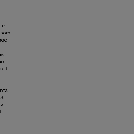
ete
g som
för att kunna
änge
as
an
bart
anta
et
av
t