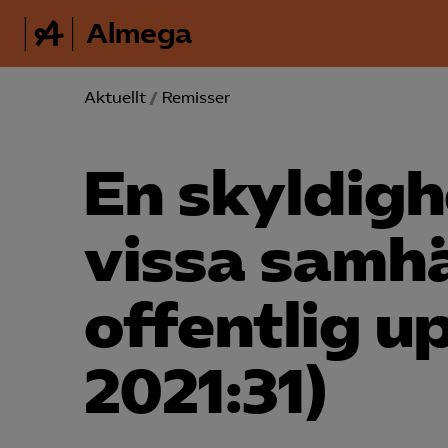
Almega
Aktuellt
/
Remisser
En skyldigh
vissa samhä
offentlig u
2021:31)