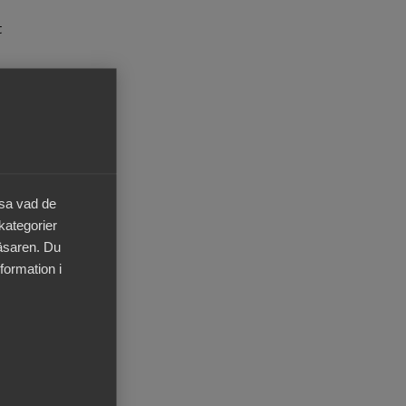
t
ing
äsa vad de
 kategorier
läsaren. Du
formation i
ur