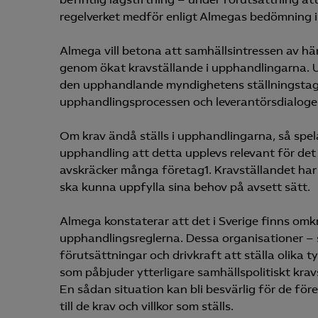
regelverket medför enligt Almegas bedömning in
Almega vill betona att samhällsintressen av här 
genom ökat kravställande i upphandlingarna. U
den upphandlande myndighetens ställningstag
upphandlingsprocessen och leverantörsdialoger
Om krav ändå ställs i upphandlingarna, så spelar
upphandling att detta upplevs relevant för de
avskräcker många företag1. Kravställandet har
ska kunna uppfylla sina behov på avsett sätt.
Almega konstaterar att det i Sverige finns o
upphandlingsreglerna. Dessa organisationer – s
förutsättningar och drivkraft att ställa olika ty
som påbjuder ytterligare samhällspolitiskt kravst
En sådan situation kan bli besvärlig för de före
till de krav och villkor som ställs.