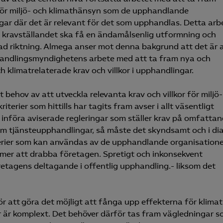
för miljö- och klimathänsyn som de upphandlande
ar där det är relevant för det som upphandlas. Detta arb
t kravställandet ska få en ändamålsenlig utformning och
skad riktning. Almega anser mot denna bakgrund att det är 
phandlingsmyndighetens arbete med att ta fram nya och
h klimatrelaterade krav och villkor i upphandlingar.
t behov av att utveckla relevanta krav och villkor för miljö
kriterier som hittills har tagits fram avser i allt väsentligt
införa aviserade regleringar som ställer krav på omfatta
om tjänsteupphandlingar, så måste det skyndsamt och i di
terier som kan användas av de upphandlande organisatione
mmer att drabba företagen. Spretigt och inkonsekvent
företagens deltagande i offentlig upphandling.- liksom det
för att göra det möjligt att fånga upp effekterna för klima
er är komplext. Det behöver därför tas fram vägledningar 