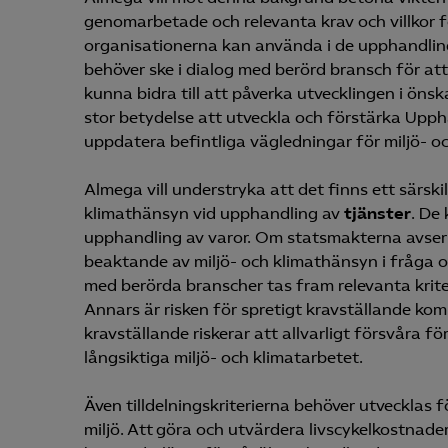
genomarbetade och relevanta krav och villkor 
organisationerna kan använda i de upphandling
behöver ske i dialog med berörd bransch för at
kunna bidra till att påverka utvecklingen i ön
stor betydelse att utveckla och förstärka Up
uppdatera befintliga vägledningar för miljö- oc
Almega vill understryka att det finns ett särskil
klimathänsyn vid upphandling av
tjänster
. De 
upphandling av varor. Om statsmakterna avser 
beaktande av miljö- och klimathänsyn i fråga 
med berörda branscher tas fram relevanta kri
Annars är risken för spretigt kravställande ko
kravställande riskerar att allvarligt försvåra 
långsiktiga miljö- och klimatarbetet.
Även tilldelningskriterierna behöver utvecklas 
miljö. Att göra och utvärdera livscykelkostnad