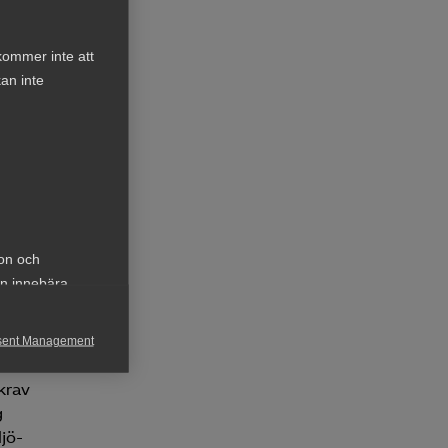
kommer inte att
ckla
an inte
ion och
an innebära
år
r är
sent Management
h rapportera
krav
g
jö-