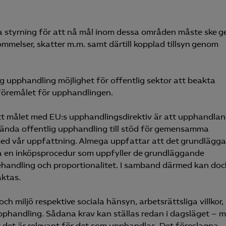
 styrning för att nå mål inom dessa områden måste ske 
kommelser, skatter m.m. samt därtill kopplad tillsyn genom
ig upphandling möjlighet för offentlig sektor att beakta
 föremålet för upphandlingen.
tt målet med EU:s upphandlingsdirektiv är att upphandla
vända offentlig upphandling till stöd för gemensamma
med vår uppfattning. Almega uppfattar att det grundlägg
na en inköpsprocedur som uppfyller de grundläggande
ehandling och proportionalitet. I samband därmed kan doc
aktas.
ch miljö respektive sociala hänsyn, arbetsrättsliga villkor,
upphandling. Sådana krav kan ställas redan i dagsläget – 
t det är relevant för det som upphandlas. Det föreslagna