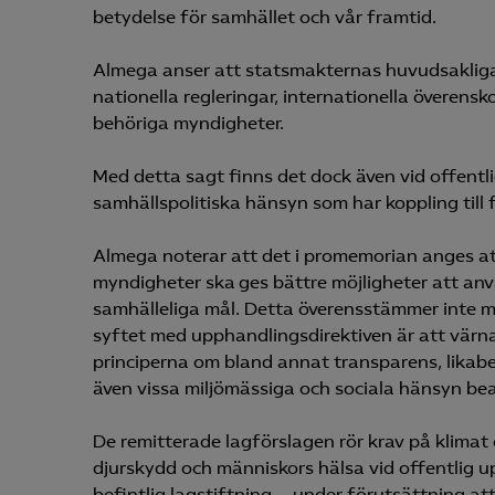
betydelse för samhället och vår framtid.
Almega anser att statsmakternas huvudsakliga
nationella regleringar, internationella överens
behöriga myndigheter.
Med detta sagt finns det dock även vid offentl
samhällspolitiska hänsyn som har koppling till
Almega noterar att det i promemorian anges a
myndigheter ska ges bättre möjligheter att an
samhälleliga mål. Detta överensstämmer inte 
syftet med upphandlingsdirektiven är att vär
principerna om bland annat transparens, likab
även vissa miljömässiga och sociala hänsyn be
De remitterade lagförslagen rör krav på klimat o
djurskydd och människors hälsa vid offentlig 
befintlig lagstiftning – under förutsättning at