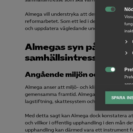
Nöd
Almega vill understryka att dessa grundläggan

Viss
reformarbetet. Som ett led i detta behöver b
fung
och uppdatera vägledande underlag skalas up
inak
Almegas syn på krav at
samhällsintressen i off
Pre
Angående miljön och klimate

Pref
anpa
Almega anser att miljö- och klimatrelaterade hå
lagr
gemensamma framtid. Almega anser att de primä
SPARA IN
lagstiftning, skattesystem och tillsyn av behör
Ana

Anal
Med detta sagt kan Almega dock konstatera att d
info
och villkor i offentlig upphandling i den mån d
upphandling kan därmed vara ett instrument fö