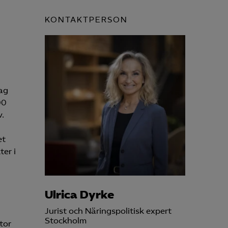
Kurser & utbildningar
KONTAKTPERSON
Påverkansarbete
Bli medlem
ag
00
Logga in på
.
Arbetsgivarguiden
et
Sök på almega.se
er i
Press
Ulrica Dyrke
In English
Jurist och Näringspolitisk expert
Cookie-inställningar
Stockholm
tor