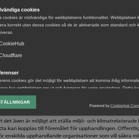
vändiga cookies
de förutsättningar behöver beaktas i det fortsatta
a cookies är nödvändiga för webbplatsens funktionalitet. Webbplatsen 
land annat Upphandlingsmyndighetens arbete med att utve
era korrekt utan dessa cookies så de är aktiverade som standard och k
p.
tiveras.
CookieHub
t beakta olika
Cloudflare
entlig upphandling
ferenser
t
erens cookies gör det möjligt för webbplatsen att komma ihåg informat
ssa hur webbplatsen ser ut och fungerar för varje användare. Detta k
llbarhetsfrågor är viktiga för samhällets utveckling och v
ing av vald valuta, region, språk eller färgschema.
ra styrmedlen för att påverka utvecklingen i dessa frågo
STÄLLNINGAR
iga kontrollorgan.
Powered by
CookieHub Con
lys-cookies
yseringscookies hjälper oss förbättra webbplatsen genom att samla oc
et även är möjligt att ställa miljö- och klimatrelaterade 
rmation om hur den används.
etta kan kopplas till föremålet för upphandlingen. Offentli
r enskilda upphandlande organisationer som vill säkra mil
Google Analytics