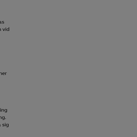
as
 vid
ner
ning
ng.
 sig