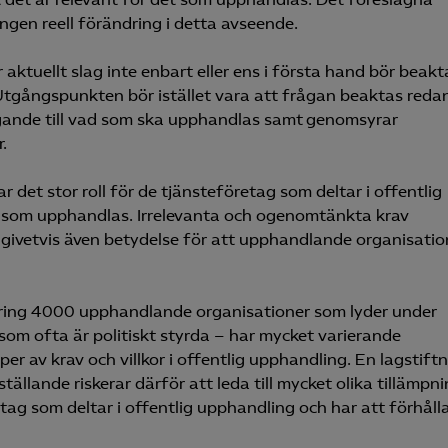
gen reell förändring i detta avseende.
aktuellt slag inte enbart eller ens i första hand bör beakt
tgångspunkten bör istället vara att frågan beaktas redan
ande till vad som ska upphandlas samt genomsyrar
.
 det stor roll för de tjänsteföretag som deltar i offentlig
t som upphandlas. Irrelevanta och ogenomtänkta krav
 givetvis även betydelse för att upphandlande organisatio
mkring 4000 upphandlande organisationer som lyder under
om ofta är politiskt styrda – har mycket varierande
per av krav och villkor i offentlig upphandling. En lagstift
ällande riskerar därför att leda till mycket olika tillämpni
tag som deltar i offentlig upphandling och har att förhålla