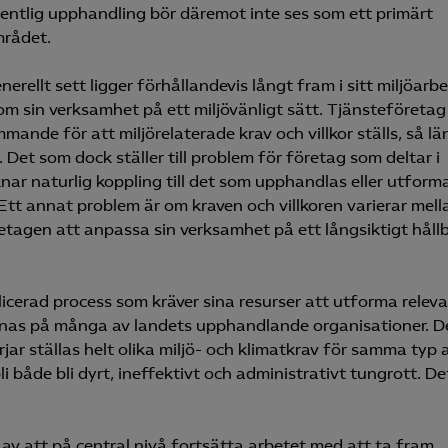
fentlig upphandling bör däremot inte ses som ett primärt
Microsoft Clarity
mrådet.
ellt sett ligger förhållandevis långt fram i sitt miljöarb
knadsförings-cookies
om sin verksamhet på ett miljövänligt sätt. Tjänsteföreta
nadsförings-cookies används för att spåra gester på olika webbplatser 
mmande för att miljörelaterade krav och villkor ställs, så l
 relevanta och engagerande annonser.
Det som dock ställer till problem för företag som deltar i
Google Ads
nar naturlig koppling till det som upphandlas eller utform
tt annat problem är om kraven och villkoren varierar mell
Meta Pixel
öretagen att anpassa sin verksamhet på ett långsiktigt håll
YouTube
LinkedIn Insight
licerad process som kräver sina resurser att utforma relev
Leadfeeder
saknas på många av landets upphandlande organisationer. D
örjar ställas helt olika miljö- och klimatkrav för samma typ 
Microsoft Ads
li både bli dyrt, ineffektivt och administrativt tungrott. De
v att på central nivå fortsätta arbetet med att ta fram