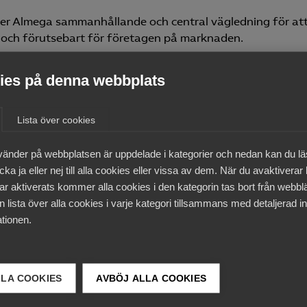
ser Almega sammanhållande och central vägledning för at
t och förutsebart för företagen på marknaden.
ta samhällspolitiska hänsynstaganden i offentlig upphandl
es på denna webbplats
else att upphandlande myndigheter och enheter ges
Lista över cookies
krav och villkor av dessa slag
vänder på webbplatsen är uppdelade i kategorier och nedan kan du l
dialog med berörd bransch
ka ja eller nej till alla cookies eller vissa av dem. När du avaktiverar
ar aktiverats kommer alla cookies i den kategorin tas bort från webb
 konsekvent sätt
 lista över alla cookies i varje kategori tillsammans med detaljerad in
ör att säkerställa att kraven och villkoren efterlevs under
tionen.
 bli en svårhanterad och administrativt betungande proced
LLA COOKIES
AVBÖJ ALLA COOKIES
ningarna på marknaden – och till oklar nytta för det