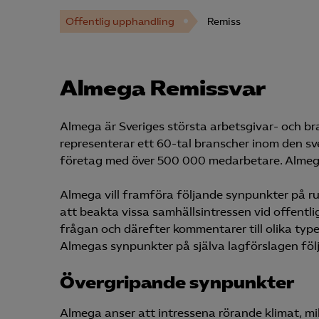
Offentlig upphandling
Remiss
Almega Remissvar
Almega är Sveriges största arbetsgivar- och b
representerar ett 60-tal branscher inom den s
företag med över 500 000 medarbetare. Almega
Almega vill framföra följande synpunkter på r
att beakta vissa samhällsintressen vid offentl
frågan och därefter kommentarer till olika typ
Almegas synpunkter på själva lagförslagen föl
Övergripande synpunkter
Almega anser att intressena rörande klimat, mil