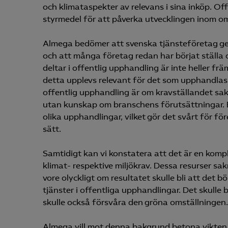
och klimataspekter av relevans i sina inköp. Of
styrmedel för att påverka utvecklingen inom o
Almega bedömer att svenska tjänsteföretag gener
Mar

och att många företag redan har börjat ställa 
Mark
deltar i offentlig upphandling är inte heller frä
visa
detta upplevs relevant för det som upphandlas. 
offentlig upphandling är om kravställandet sak
utan kunskap om branschens förutsättningar. E
olika upphandlingar, vilket gör det svårt för f
sätt.
Samtidigt kan vi konstatera att det är en komp
klimat- respektive miljökrav. Dessa resurser 
vore olyckligt om resultatet skulle bli att det b
tjänster i offentliga upphandlingar. Det skulle b
skulle också försvåra den gröna omställningen.
Almega vill mot denna bakgrund betona vikten a