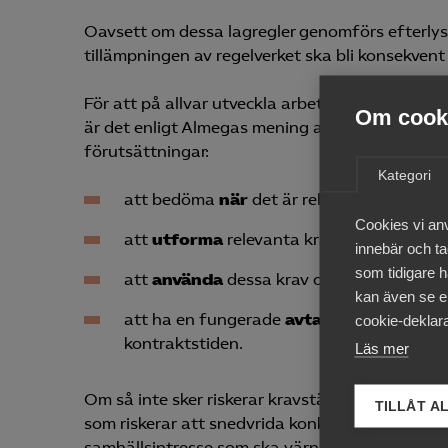
Oavsett om dessa lagregler genomförs efterly
tillämpningen av regelverket ska bli konsekven
För att på allvar utveckla arbetet med relevan
Om cooki
är det enligt Almegas mening av central betyd
förutsättningar:
Kategori
att bedöma
när
det är relevant att ställa 
Cookies vi an
att
utforma
relevanta krav och villkor i 
innebär och tac
som tidigare h
att
använda
dessa krav och villkor på ett
kan även se en
att ha en fungerade
avtalsuppföljning
f
cookie-deklara
kontraktstiden.
Läs mer
Om så inte sker riskerar kravställandet endast
TILLÅT A
som riskerar att snedvrida konkurrensförutsätt
samhällsintresse som ska värnas.