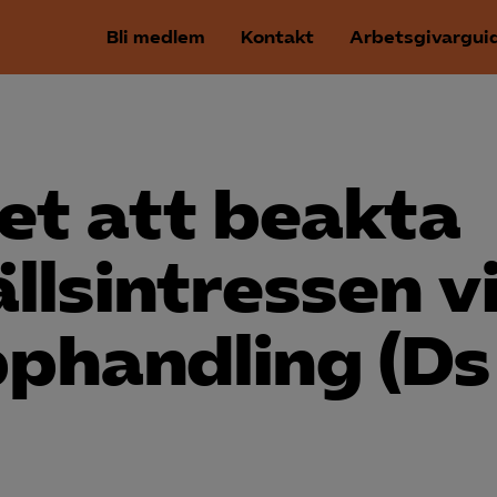
Bli medlem
Kontakt
Arbetsgivargui
et att beakta
lls­intressen v
pphandling (Ds