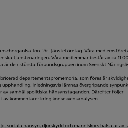
ranschorganisation för tjänsteföretag. Våra medlemsföret
venska tjänstenäringen. Våra medlemmar består av ca 11 0
 är den största förbundsgruppen inom Svenskt Näringsliv
ubricerad departementspromemoria, som föreslår skyldigh
ig upphandling. Inledningsvis lämnas övergripande synpunkt
er av samhällspolitiska hänsynstaganden. Därefter följer
jt av kommentarer kring konsekvensanalysen.
jö, sociala hänsyn, djurskydd och människors hälsa är av s