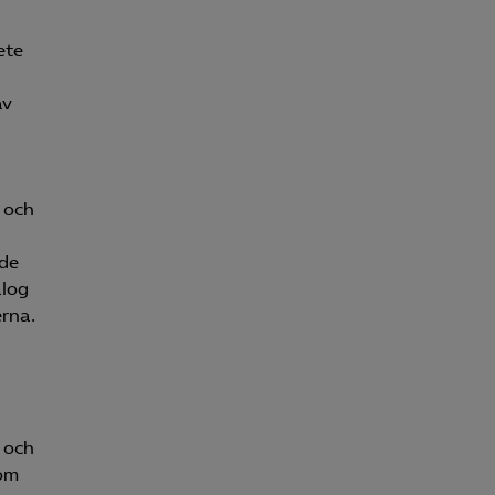
ete
av
- och
nde
alog
rna.
t och
som