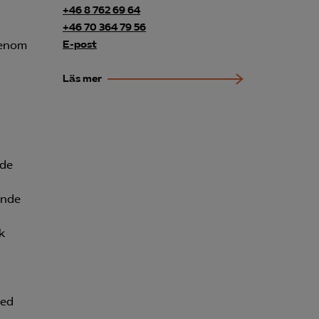
+46 8 762 69 64
+46 70 364 79 56
genom
E-post
Läs mer
nde
ande
k
med