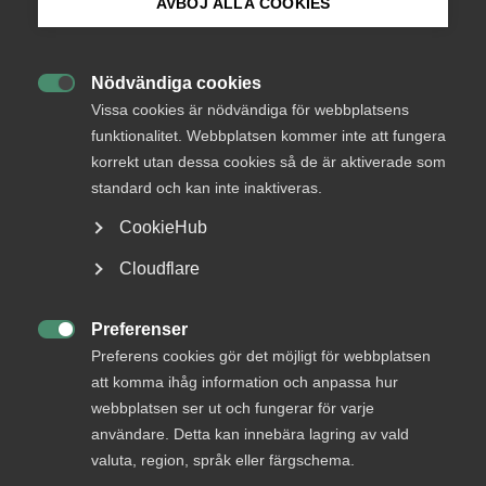
AVBÖJ ALLA COOKIES
copyright environment for European creativity and
innovation.
Bli medlem
Almega welcomes the opportunity to provide feedback on
Nödvändiga cookies

Logga in på Arbetsgivarguiden
the review of the CDSM Directive and copyright-related
Vissa cookies är nödvändiga för webbplatsens
provisions of the AI Act provided by the European
funktionalitet. Webbplatsen kommer inte att fungera
Commission (hereafter Commission).
korrekt utan dessa cookies så de är aktiverade som
Sök på almega.se
standard och kan inte inaktiveras.
Generative artificial intelligence in particular holds
significant opportunities to enhance productivity, foster
CookieHub
new services and facilitate economic growth. Releasing
Press
Cloudflare
these benefits require a regulatory framework that is
In English
clear, predictable, proportional, technology neutral and
supportive of innovation.
Cookie-inställningar
Preferenser

Preferens cookies gör det möjligt för webbplatsen
The rapid development of AI urgently raises important
att komma ihåg information och anpassa hur
questions concerning the protection and enforcement of
webbplatsen ser ut och fungerar för varje
intellectual property rights. Copyright and related rights
användare. Detta kan innebära lagring av vald
constitute a cornerstone of Europe’s knowledge-based
valuta, region, språk eller färgschema.
economy and are closely linked to fundamental principles