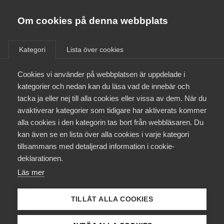
Almega
Förbund
Om cookies på denna webbplats
Almega Tjänste­förbunden
Aktuellt
/
Remisser
Om Almega
Kategori
Lista över cookies
Almega Tjänste­företagen
Aktuellt
Cookies vi använder på webbplatsen är uppdelade i
Almega Utbildning
Almega – Employers’
kategorier och nedan kan du läsa vad de innebär och
Association of the Swedish
Innovations­företagen
tacka ja eller nej till alla cookies eller vissa av dem. När du
Medlemskapet
Service sector
avaktiverar kategorier som tidigare har aktiverats kommer
Kompetens­företagen
alla cookies i den kategorin tas bort från webbläsaren. Du
Mina sidor
kan även se en lista över alla cookies i varje kategori
Medie­företagen
EU och internationellt
Remiss
tillsammans med detaljerad information i cookie-
Kontakt
Säkerhets­företagen
deklarationen.
Läs mer
Tåg­företagen
Kurser & utbildningar
Vård­företagarna
Feedback to the European Commission regarding the
TILLÅT ALLA COOKIES
Report on the review of the Copyright in the Digital
Påverkansarbete
Single Market Directive/ Targeted initiative for a better