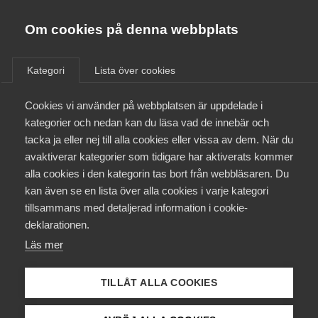
Almega
Förbund
Om cookies på denna webbplats
Almega Tjänste­förbunden
Om Almega
Kategori
Lista över cookies
Bemanning LO-förbunden
Almega Tjänste­företagen
(centralt ansvarigt förb.
Aktuellt
Cookies vi använder på webbplatsen är uppdelade i
Almega Utbildning
Målareförbundet)
kategorier och nedan kan du läsa vad de innebär och
Innovations­företagen
tacka ja eller nej till alla cookies eller vissa av dem. När du
Medlemskapet
avaktiverar kategorier som tidigare har aktiverats kommer
Kompetens­företagen
alla cookies i den kategorin tas bort från webbläsaren. Du
Mina sidor
kan även se en lista över alla cookies i varje kategori
Medie­företagen
tillsammans med detaljerad information i cookie-
2 februari
Arbetsgivarnytt
Kontakt
Säkerhets­företagen
deklarationen.
Lönestatistik för 2025
Läs mer
Tåg­företagen
Kurser & utbildningar
Vård­företagarna
TILLÅT ALLA COOKIES
Påverkansarbete
2 februari
Arbetsgivarnytt