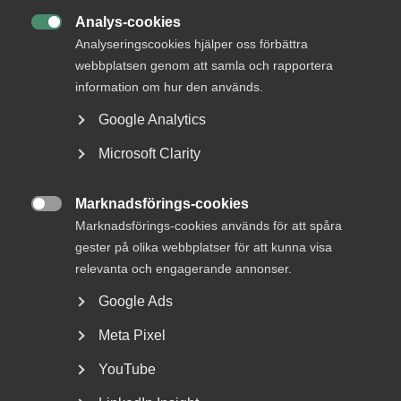
Analys-cookies
20 januari
Medlemsnyheter

Analyseringscookies hjälper oss förbättra
Almegas säkerhetsdag för
webbplatsen genom att samla och rapportera
arbetsgivare 26 mars 2026 i
information om hur den används.
Stockholm
Google Analytics
Microsoft Clarity
20 januari
Arbetsgivarnytt
Marknadsförings-cookies

Marknadsförings-cookies används för att spåra
In­rapportering av del­pension –
gester på olika webbplatser för att kunna visa
bemannings­avtalet arbetare
relevanta och engagerande annonser.
Google Ads
Meta Pixel
19 november 2025
Arbetsgivarnytt
Förändringar i de kollektiv­
YouTube