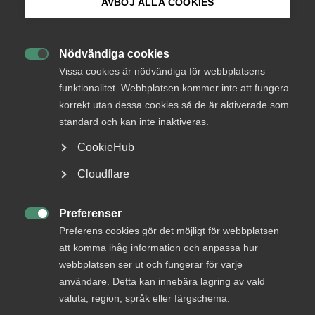
AVBÖJ ALLA COOKIES
Avgifter och premier för år 2026
Bli medlem
Nödvändiga cookies

Logga in på Arbetsgivarguiden
Vissa cookies är nödvändiga för webbplatsens
29 januari
AD-domar
funktionalitet. Webbplatsen kommer inte att fungera
Avskedande ogiltigförklarat –
korrekt utan dessa cookies så de är aktiverade som
Sök på almega.se
arbetsgivaren kunde inte styrka
standard och kan inte inaktiveras.
påstådd egen uppsägning
CookieHub
Press
Cloudflare
In English
23 januari
AD-domar
Cookie-inställningar
Preferenser

Laglig grund för avsked – felaktig
Preferens cookies gör det möjligt för webbplatsen
att komma ihåg information och anpassa hur
tid­rapportering avgörande enligt
webbplatsen ser ut och fungerar för varje
AD
användare. Detta kan innebära lagring av vald
valuta, region, språk eller färgschema.