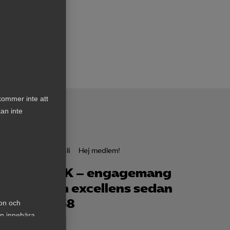
kommer inte att
an inte
1 juli
Hej medlem!
s för
VBK – engagemang
och excellens sedan
1958
ion och
an innebära