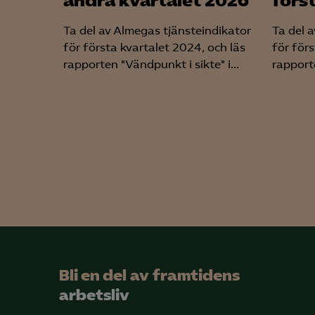
andra kvartalet 2026
förs
Ta del av Almegas tjänsteindikator
Ta del 
för första kvartalet 2024, och läs
för förs
rapporten "Vändpunkt i sikte" i...
rapporte
Bli en del av framtidens
arbetsliv