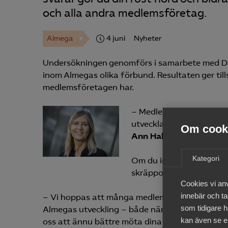
och alla andra medlemsföretag.
Almega
4 juni
Nyheter
Undersökningen genomförs i samarbete med Dem
inom Almegas olika förbund. Resultaten ger ti
medlemsföretagen har.
– Medlemsundersökningen
utveckla vår service och
Om cooki
Ann Hallsenius
, (lilla 
Kategori
Om du inte hittar utskick
skräpposten, eftersom me
Cookies vi an
innebär och tac
– Vi hoppas att många medlemmar vill ta chanse
som tidigare h
Almegas utveckling – både när det gäller nya t
kan även se en
oss att ännu bättre möta dina behov som medle