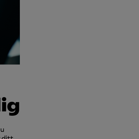
Kurser & utbildningar
Påverkansarbete
Bli medlem
Logga in på
Arbetsgivarguiden
Sök på almega.se
dig
Press
In English
du
Cookie-inställningar
 ditt