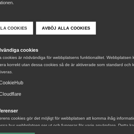
tionen.
LLA COOKIES
AVBÖJ ALLA COOKIES
vändiga cookies
a cookies är nödvändiga för webbplatsens funktionalitet. Webbplatsen 
era korrekt utan dessa cookies så de är aktiverade som standard och k
tiveras.
CookieHub
Debattartiklar
15 juli
Nyheter
Cloudflare
kens
Arbetsrätt i foku
tstidskrav hotar
Almegas
ferenser
 välfärd och den
utbildningshöst
erens cookies gör det möjligt för webbplatsen att komma ihåg informat
ssa hur webbplatsen ser ut och fungerar för varje användare. Detta k
ska modellen”
ing av vald valuta, region, språk eller färgschema.