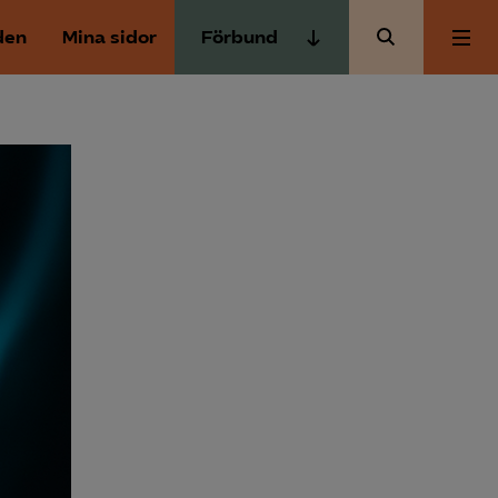
den
Mina sidor
Förbund
Almega Tjänste­förbunden
Om Almega
Almega Tjänste­företagen
Almega Utbildning
Aktuellt
Innovations­företagen
Kompetens­företagen
Medlemskapet
Medie­företagen
Säkerhets­företagen
Mina sidor
Tåg­företagen
Kontakt
Vård­företagarna