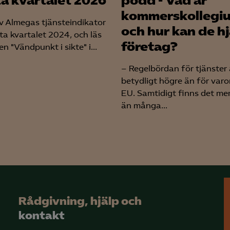
ta kvartalet 2026
podd - Vad är
Leadfeeder
kommerskollegi
av Almegas tjänsteindikator
Microsoft Ads
och hur kan de h
ta kvartalet 2024, och läs
företag?
n "Vändpunkt i sikte" i...
– Regelbördan för tjänster 
betydligt högre än för varo
EU. Samtidigt finns det me
än många...
Rådgivning, hjälp och
kontakt