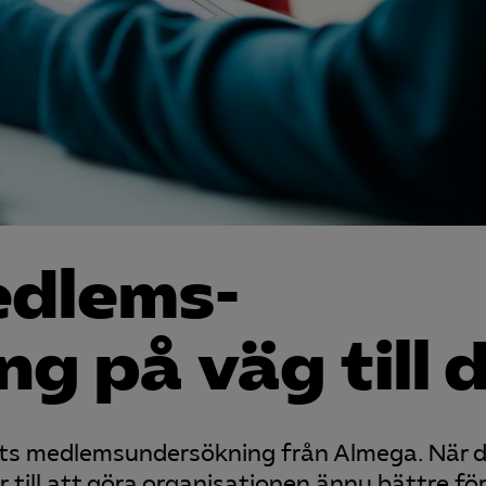
edlems­
g på väg till 
ets medlemsundersökning från Almega. När 
r till att göra organisationen ännu bättre för