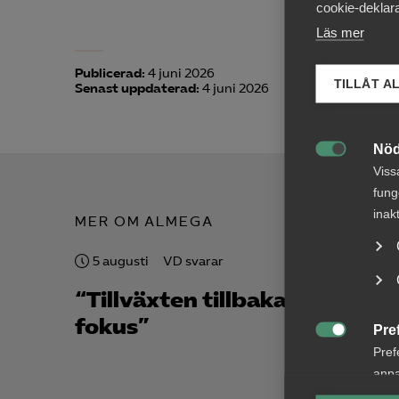
cookie-deklara
Läs mer
Publicerad:
4 juni 2026
TILLÅT A
Senast uppdaterad:
4 juni 2026
Nöd

Viss
fung
inak
MER OM ALMEGA
5 augusti
VD svarar
29 juli
“Tillväxten tillbaka i
”Fac
fokus”
arbe
Pre

jobb,
Pref
anpa
sven
lagr