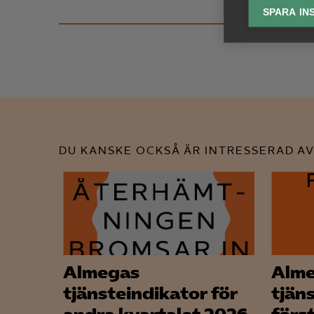
SPARA IN
Ana

Anal
info
DU KANSKE OCKSÅ ÄR INTRESSERAD AV
Mar

Mark
visa
Almegas
Alm
tjänsteindikator för
tjän