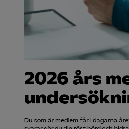
2026 års m
undersöknin
Du som är medlem får i dagarna år
svarar gör du din röst hörd och bidra