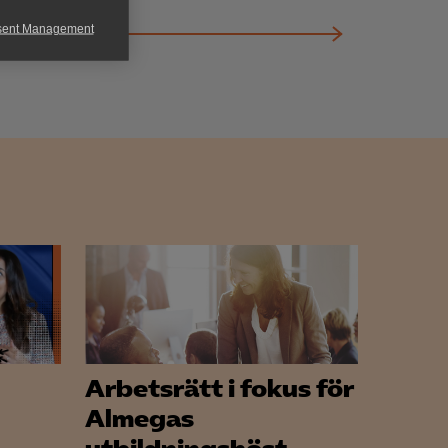
sent Management
h rapportera
för att kunna
Arbetsrätt i fokus för
Almegas