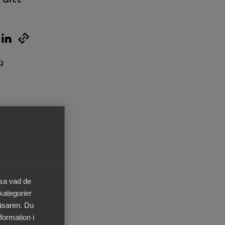
g
sätta
äger
äsa vad de
 kategorier
läsaren. Du
 du
formation i