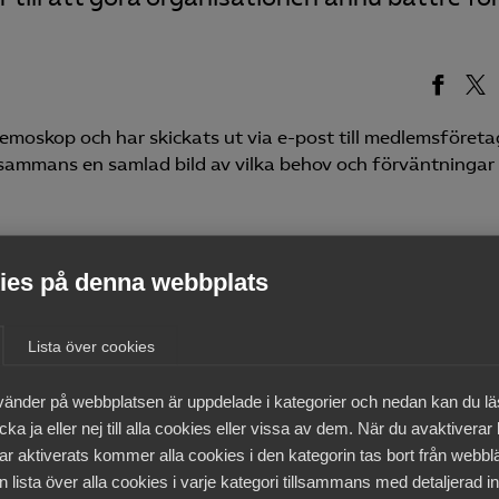
oskop och har skickats ut via e-post till medlemsföreta
llsammans en samlad bild av vilka behov och förväntningar
 är en viktig temperaturmätare som hjälper oss att fort
 skapa bästa möjliga förutsättningar för tjänsteföretag, s
es på denna webbplats
bilden) chef för kommunikation och marknad på Almega.
Lista över cookies
et i din inkorg kan det vara värt att även kontrollera
jlet i vissa fall kan ha hamnat där.
vänder på webbplatsen är uppdelade i kategorier och nedan kan du l
ka ja eller nej till alla cookies eller vissa av dem. När du avaktiverar
n att göra sin röst hörd. De svar ni ger är avgörande för
ar aktiverats kommer alla cookies i den kategorin tas bort från webb
jänster och vårt påverkansarbete. Genom att bidra hjälper
 lista över alla cookies i varje kategori tillsammans med detaljerad in
m, säger Ann Hallsenius.