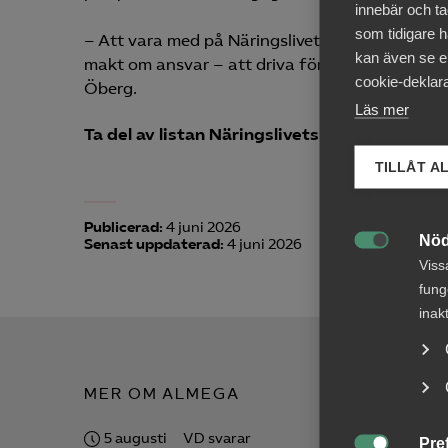
innebär och tac
som tidigare h
– Att vara med på Näringslivets mäktigaste 125 
kan även se en
makt om ansvar – att driva förändring som stär
cookie-deklara
Öberg.
Läs mer
Ta del av listan Näringslivets mäktigaste kv
TILLÅT A
Publicerad:
4 juni 2026
Nöd
Senast uppdaterad:
4 juni 2026

Viss
fung
inak
MER OM ALMEGA
5 augusti
VD svarar
29 juli
Pre