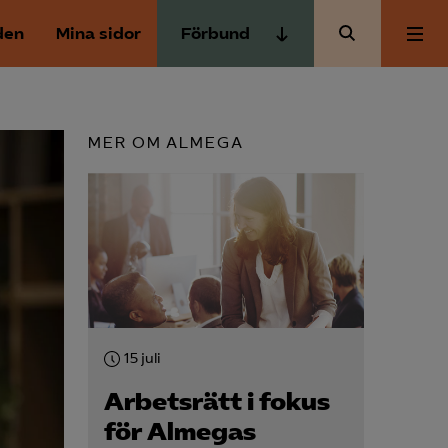
den
Mina sidor
Förbund
Almega Tjänste­förbunden
Om Almega
Almega Tjänste­företagen
MER OM ALMEGA
Almega Utbildning
Aktuellt
Innovations­företagen
Kompetens­företagen
Medlemskapet
Medie­företagen
Säkerhets­företagen
Mina sidor
Tåg­företagen
15 juli
Kontakt
Vård­företagarna
Arbetsrätt i fokus
för Almegas