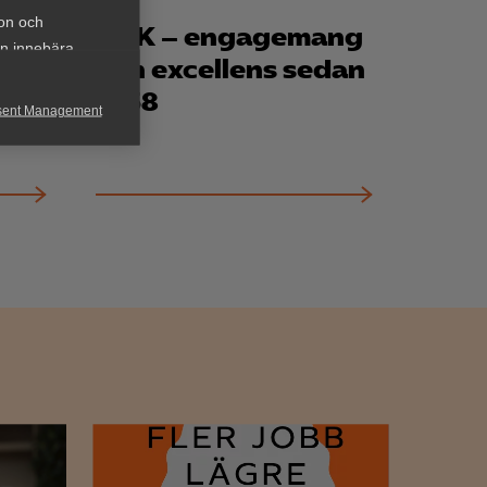
ion och
s för
VBK – engagemang
an innebära
och excellens sedan
1958
sent Management
h rapportera
för att kunna