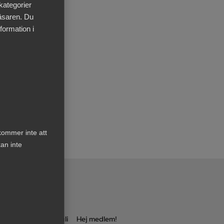
 kategorier
läsaren. Du
ndlar
formation i
nn
kommer inte att
an inte
1 juli
Hej medlem!