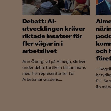
Debatt: AI-
Alm
utvecklingen kräver
näri
riktade insatser för
podd
fler vägar in i
komm
arbetslivet
och 
före
Ann Öberg, vd på Almega, skriver
under debattartikeln tillsammans
– Regel
med fler representanter för
betydli
Arbetsmarknadens...
EU. Sam
än mång