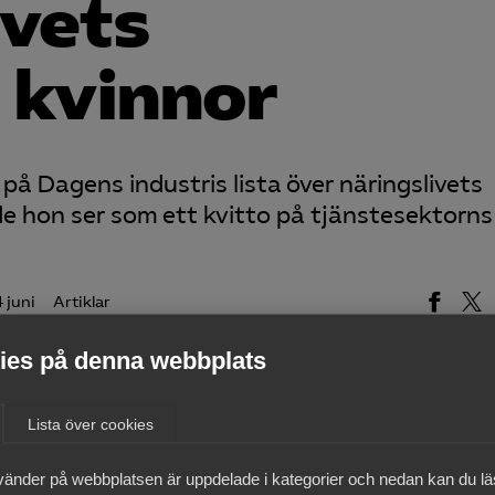
ivets
 kvinnor
på Dagens industris lista över näringslivets
e hon ser som ett kvitto på tjänstesektorns
4 juni
Artiklar
mäktigaste kvinnor och bland dessa finns Almegas vd Ann
es på denna webbplats
Lista över cookies
nn Öberg Almega, Sveriges största arbetsgivarorganisatio
 och offentlig sektor, och är känd för sitt analytiska
vänder på webbplatsen är uppdelade i kategorier och nedan kan du l
knadens utveckling.”