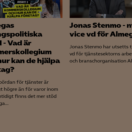
YouTube
LinkedIn Insight
egas
Jonas Stenmo - n
Leadfeeder
ngspolitiska
vice vd för Alme
Microsoft Ads
 - Vad är
Jonas Stenmo har utsetts til
erskollegium
vd för tjänstesektorns arbe
hur kan de hjälpa
och branschorganisation Al
tag?
bördan för tjänster är
gt högre än för varor inom
tidigt finns det mer stöd
a...