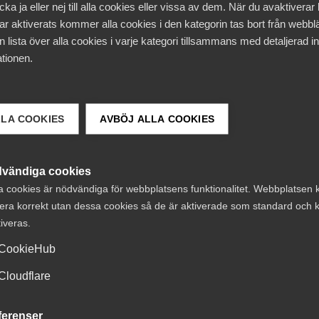
ka ja eller nej till alla cookies eller vissa av dem. När du avaktiverar
ar aktiverats kommer alla cookies i den kategorin tas bort från webb
är ett kvitto på kraften i svensk tjänstesektor. För mig ha
 lista över alla cookies i varje kategori tillsammans med detaljerad in
ker företagen, jobben och möjligheterna för fler, säger A
tionen.
innor 2026
LLA COOKIES
AVBÖJ ALLA COOKIES
vändiga cookies
a cookies är nödvändiga för webbplatsens funktionalitet. Webbplatsen 
era korrekt utan dessa cookies så de är aktiverade som standard och k
tiveras.
CookieHub
Cloudflare
Debattartiklar
15 juli
Nyheter
ferenser