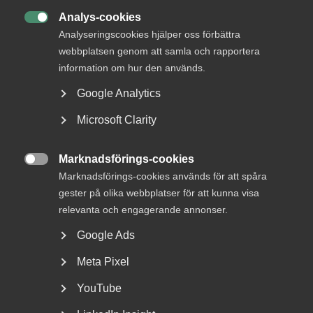
kollektivavtal. Det ger rätt förutsättningar för att skapa
jobb och tillväxt.
Analys-cookies

Analyseringscookies hjälper oss förbättra
Därför vill vi att:
webbplatsen genom att samla och rapportera
information om hur den används.
Kollektivavtalen ska möjliggöra för chef och anställd
att komma överens om fler villkor i anställningsavtal,
Google Analytics
Kollektivavtalen ska innehålla mer flexibla
Microsoft Clarity
arbetstidsregler, ersättningsregler och regler för
anställningsformer och
Marknadsförings-cookies

Lönen ska bestämmas utifrån medarbetarens
Marknadsförings-cookies används för att spåra
prestation och utifrån varje företags
gester på olika webbplatser för att kunna visa
förutsättningar.
relevanta och engagerande annonser.
Google Ads
Du hittar ditt kollektivavtal i
Arbetsgivarguiden
där du
som medlem direkt få tillgång till alla avtalstexter som
Meta Pixel
berör just ditt företag.
YouTube
Vårt närings­politiska arbete