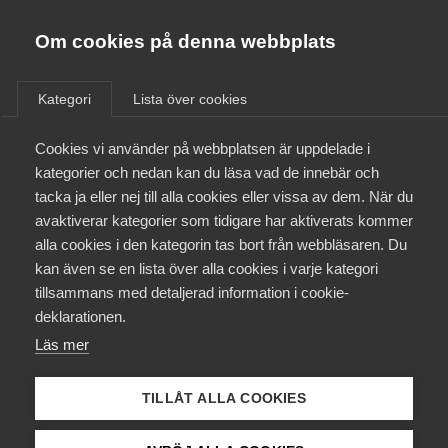
Almega
Förbund
Om cookies på denna webbplats
Almega Tjänste­förbunden
/
Näringspolitik
/
Framtidens kollektivavtal
Om Almega
Kategori
Lista över cookies
Almega Tjänste­företagen
Framtidens
Aktuellt
Cookies vi använder på webbplatsen är uppdelade i
Almega Utbildning
kategorier och nedan kan du läsa vad de innebär och
kollektivavtal
Innovations­företagen
tacka ja eller nej till alla cookies eller vissa av dem. När du
Medlemskapet
avaktiverar kategorier som tidigare har aktiverats kommer
Kompetens­företagen
alla cookies i den kategorin tas bort från webbläsaren. Du
Mina sidor
kan även se en lista över alla cookies i varje kategori
Medie­företagen
Så tycker Almega
tillsammans med detaljerad information i cookie-
Kontakt
Säkerhets­företagen
deklarationen.
Läs mer
Tåg­företagen
Almegas målsättning är att företag med
Kurser & utbildningar
kollektivavtal ska kunna vara mer
Vård­företagarna
TILLÅT ALLA COOKIES
konkurrenskraftiga än företag utan kollektivavtal.
Påverkansarbete
Det ger rätt förutsättningar för att skapa jobb och