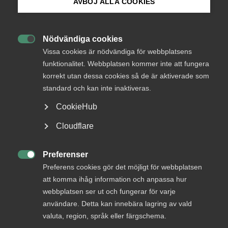
tillväxt.
AVBÖJ ALLA COOKIES
Bli medlem
Rätt förutsättningar för jobb och
Nödvändiga cookies
tillväxt

Logga in på Arbetsgivarguiden
Vissa cookies är nödvändiga för webbplatsens
funktionalitet. Webbplatsen kommer inte att fungera
Kollektivavtal är ett avtal mellan fack­förbund och
korrekt utan dessa cookies så de är aktiverade som
Sök på almega.se
arbetsgivar­organisation som reglerar löner
standard och kan inte inaktiveras.
och andra anställningsvillkor för arbetstagare. Det är
frivilligt för företag att teckna kollektivavtal.
CookieHub
En fackförening kan dock vidta stridsåtgärder såsom
Press
Cloudflare
strejk eller blockad för att få kollektivavtal. Därför är
In English
inte frivilligheten alltid reell. Saknas kollektivavtal gäller i
stället lagens regler. Fack och arbetsgivare som är bundna
Cookie-inställningar
Preferenser
av kollektivavtal omfattas av fredsplikt
.
Det innebär att

Preferens cookies gör det möjligt för webbplatsen
parterna inte får vidta eller delta i stridsåtgärder under
att komma ihåg information och anpassa hur
avtalsperioden.
webbplatsen ser ut och fungerar för varje
användare. Detta kan innebära lagring av vald
Almegas målsättning är att företag med kollektivavtal ska
valuta, region, språk eller färgschema.
kunna vara mer konkurrenskraftiga än företag utan