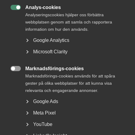
”Fackens arbetstidskrav hotar jobb,
Analys-cookies
välfärd och den svenska modellen”

Analyseringscookies hjälper oss förbättra
webbplatsen genom att samla och rapportera
information om hur den används.
Google Analytics
– Det är givetvis glädjande att regeringen tar sitt förnuft
Microsoft Clarity
till fånga och skrotar en lagrådsremiss som så uppenbart
hade ställt till det för företagen helt i onödan, säger
Sophie Thörne
, arbetsrättsjurist på Almega.
Marknadsförings-cookies

Marknadsförings-cookies används för att spåra
Våren 2023 antogs EU:s lönetransparensdirektiv, med
gester på olika webbplatser för att kunna visa
syftet att osakliga löneskillnader ska bekämpas
relevanta och engagerande annonser.
effektivare. Nyligen meddelade regeringen att de
lagändringar som ska genomföra EU:s
Google Ads
lönetransparensdirektiv senareläggs. Nu skrotas även
Meta Pixel
dessa planer.
YouTube
”Gör om, gör rätt”