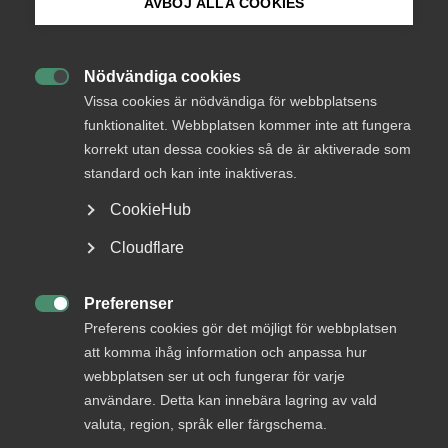
AVBÖJ ALLA COOKIES
Regeringen backar om EU-
direktiv
Bli medlem
Nödvändiga cookies

Logga in på Arbetsgivarguiden
Istället för att gå vidare med sin lagrådsremiss
Vissa cookies är nödvändiga för webbplatsens
funktionalitet. Webbplatsen kommer inte att fungera
vänder regeringen i frågan om EU:s
korrekt utan dessa cookies så de är aktiverade som
Sök på almega.se
lönetransparensdirektiv och siktar på
standard och kan inte inaktiveras.
omförhandlingar av direktivet i regelförenklande
riktning. Detta efter kritik, bland annat från
CookieHub
Almega.
Press
Cloudflare
In English
Arbetsgivarfrågor
Lön
26 mars
Nyheter
Cookie-inställningar
Preferenser

Preferens cookies gör det möjligt för webbplatsen
att komma ihåg information och anpassa hur
MER OM ARBETSGIVARFRÅGOR
webbplatsen ser ut och fungerar för varje
användare. Detta kan innebära lagring av vald
valuta, region, språk eller färgschema.
29 juli