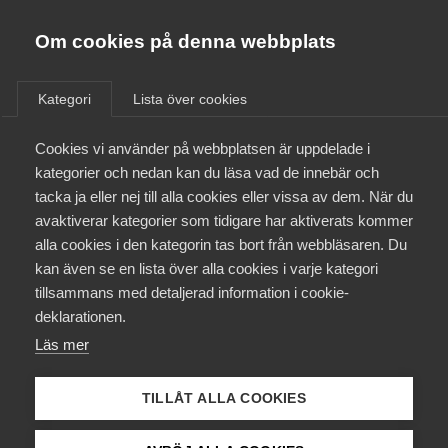
Almega
Förbund
Om cookies på denna webbplats
Almega Tjänste­förbunden
/
Aktuellt
/
Nyheter
/
Om Almega
Kategori
Lista över cookies
Almega Tjänste­företagen
Aktuellt
Cookies vi använder på webbplatsen är uppdelade i
Almega Utbildning
kategorier och nedan kan du läsa vad de innebär och
Innovations­företagen
tacka ja eller nej till alla cookies eller vissa av dem. När du
Medlemskapet
avaktiverar kategorier som tidigare har aktiverats kommer
Kompetens­företagen
alla cookies i den kategorin tas bort från webbläsaren. Du
Mina sidor
kan även se en lista över alla cookies i varje kategori
Medie­företagen
tillsammans med detaljerad information i cookie-
Kontakt
Säkerhets­företagen
deklarationen.
Läs mer
Tåg­företagen
Kurser & utbildningar
Vård­företagarna
TILLÅT ALLA COOKIES
Påverkansarbete