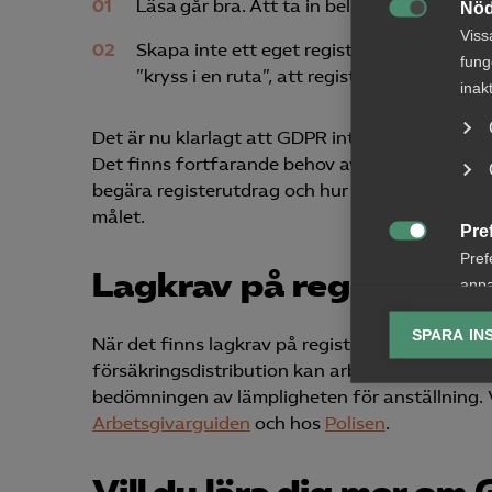
Läsa går bra. Att ta in belastningsregist
Nöd

Viss
Skapa inte ett eget register. Spara inte u
fung
”kryss i en ruta”, att registerutdrag har vi
inak
Det är nu klarlagt att GDPR inte omfattar ager
Det finns fortfarande behov av arbetsrättsliga 
begära registerutdrag och hur sådana kontroller
målet.
Pre

Pref
Lagkrav på registerkon
anpa
lagr
SPARA IN
När det finns lagkrav på registerkontroll i ver
Ana
försäkringsdistribution kan arbetsgivaren åläg

Anal
bedömningen av lämpligheten för anställning. V
info
Arbetsgivarguiden
och hos
Polisen
.
Vill du lära dig mer om