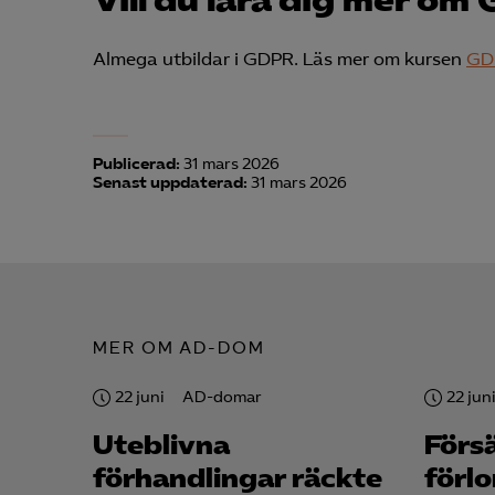
Almega utbildar i GDPR. Läs mer om kursen
GDP
Mar

Mark
visa
Publicerad:
31 mars 2026
Senast uppdaterad:
31 mars 2026
MER OM AD-DOM
22 juni
AD-domar
22 jun
Uteblivna
Förs
förhandlingar räckte
förl