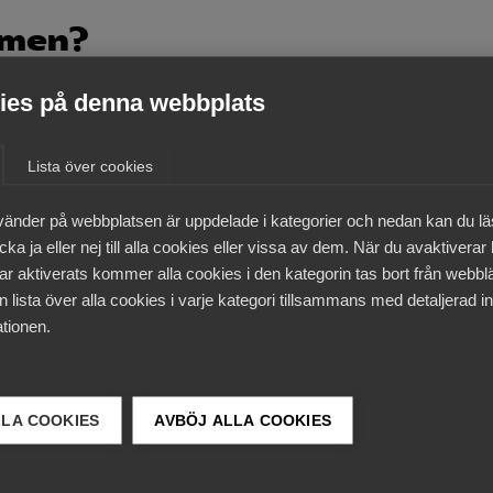
domen?
es på denna webbplats
en för när GDPR alls blir tillämplig vid manuell hantering a
Lista över cookies
 i och för sig ”behandling” av personuppgifter i GDPR:s br
vänder på webbplatsen är uppdelade i kategorier och nedan kan du l
ka ja eller nej till alla cookies eller vissa av dem. När du avaktiverar
d manuell hantering. För att manuell (icke-automatiserad
ar aktiverats kommer alla cookies i den kategorin tas bort från webb
ingsområde krävs att uppgifterna ingår i eller är avsedda
 lista över alla cookies i varje kategori tillsammans med detaljerad in
desystem, ATS).
tionen.
l utanför GDPR:s materiella tillämpningsområde, eftersom
ades som ett register.
LLA COOKIES
AVBÖJ ALLA COOKIES
v domen?