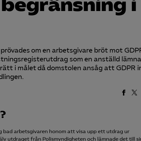
 begränsning i
en prövades om en arbetsgivare bröt mot GDP
stningsregisterutdrag som en anställd lämnat
k rätt i målet då domstolen ansåg att GDPR i
dlingen.
m?
ing bad arbetsgivaren honom att visa upp ett utdrag ur
älv utdraget från Polismyndigheten och lämnade det till si