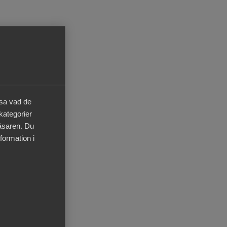
v
eda
äsa vad de
 kategorier
)
läsaren. Du
 att
formation i