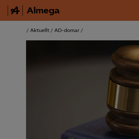
Almega
/
Aktuellt
/
AD-domar
/