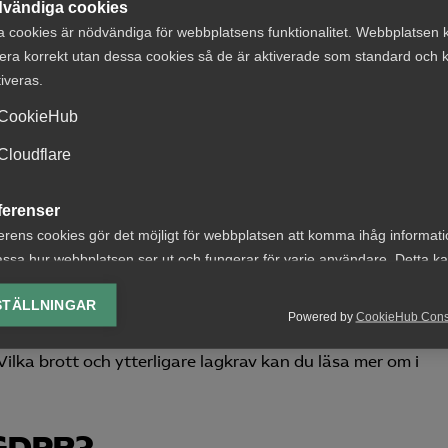
erutdrag och läsa dem är inte behandling enligt GDPR.
vändiga cookies
a cookies är nödvändiga för webbplatsens funktionalitet. Webbplatsen 
tdragen. Det går dock att göra en notering i personalakten
era korrekt utan dessa cookies så de är aktiverade som standard och k
sats upp.
tiveras.
CookieHub
ande i enlighet med det förfarande som var aktuellt i måle
och integritetsmässiga avvägningar kring när det är rimlig
Cloudflare
 utformas. Den frågan var inte uppe till prövning i det hä
ferenser
erens cookies gör det möjligt för webbplatsen att komma ihåg informat
troll
ssa hur webbplatsen ser ut och fungerar för varje användare. Detta k
ing av vald valuta, region, språk eller färgschema.
STÄLLNINGAR
ksamheten, som till exempel vid arbete med barn, arbete me
Powered by
CookieHub Con
lys-cookies
gas att dokumentera att registerkontroll har skett och
yseringscookies hjälper oss förbättra webbplatsen genom att samla oc
ilka brott och ytterligare lagkrav kan du läsa mer om i
rmation om hur den används.
Google Analytics
 GDPR?