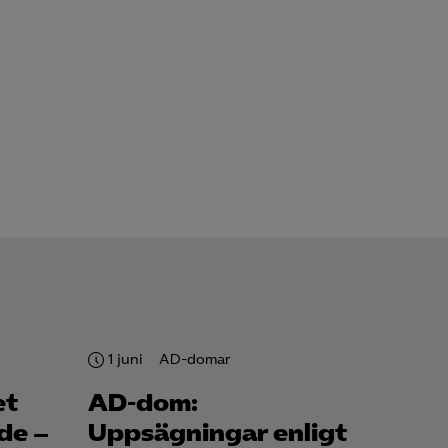
för att kunna
1 juni
AD-domar
et
AD-dom:
de –
Uppsägningar enligt