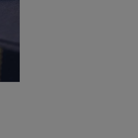
Kurser & utbildningar
Påverkansarbete
Bli medlem
Logga in på
Arbetsgivarguiden
Sök på almega.se
Press
In English
Cookie-inställningar