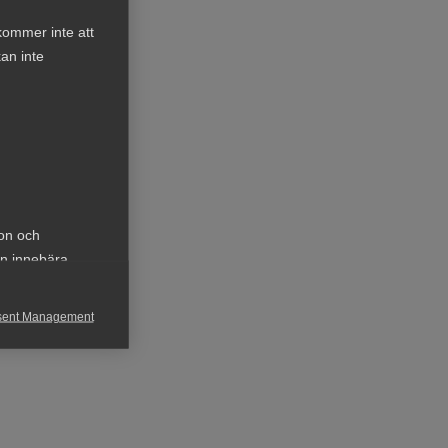
kommer inte att
an inte
t.
t att
r
ion och
an innebära
d
sent Management
h rapportera