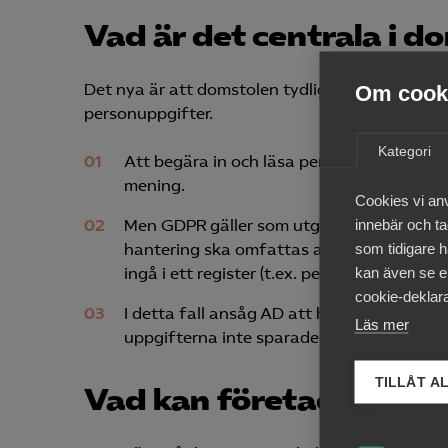
Vad är det centrala i 
Om cooki
Det nya är att domstolen tydligt ringar in gräns
personuppgifter.
Kategori
Att begära in och läsa personuppgifter är
mening.
Cookies vi an
innebär och tac
Men GDPR gäller som utgångspunkt inte vi
som tidigare h
hantering ska omfattas av GDPR:s tillämpn
kan även se en
ingå i ett register (t.ex. personalakt, ären
cookie-deklara
I detta fall ansåg AD att hanteringen föl
Läs mer
uppgifterna inte sparades eller strukturer
TILLÅT A
Vad kan företag lära a