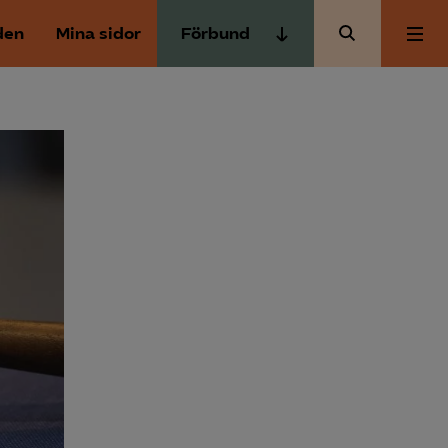
den
Mina sidor
Förbund
Almega Tjänste­förbunden
Om Almega
Almega Tjänste­företagen
Almega Utbildning
Aktuellt
Innovations­företagen
Kompetens­företagen
Medlemskapet
Medie­företagen
Säkerhets­företagen
Mina sidor
Tåg­företagen
Kontakt
Vård­företagarna