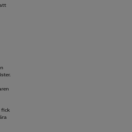
att
en
ster.
aren
 fick
ära