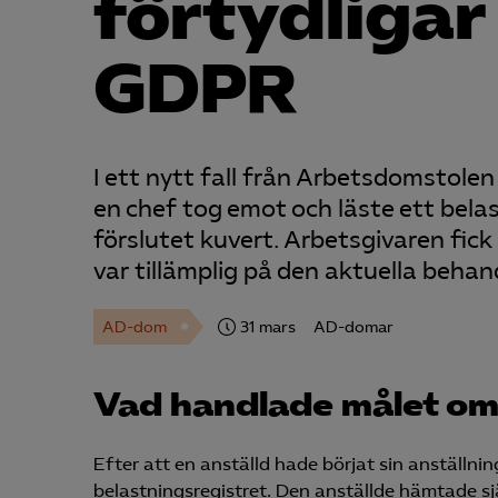
förtydligar
GDPR
I ett nytt fall från Arbetsdomstol
en chef tog emot och läste ett bela
förslutet kuvert. Arbetsgivaren fic
var tillämplig på den aktuella behan
AD-dom
31 mars
AD-domar
Vad handlade målet o
Efter att en anställd hade börjat sin anställn
belastningsregistret. Den anställde hämtade sj