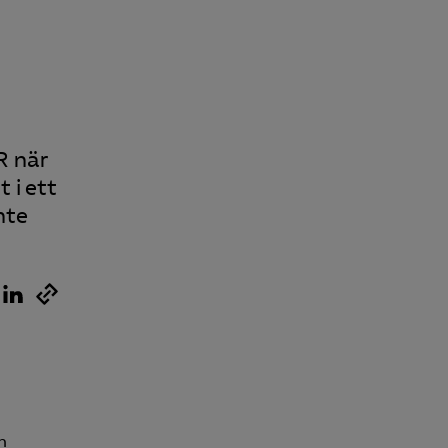
R när
 i ett
nte
n