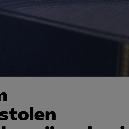
n
stolen