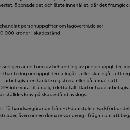
vertet, öppnade det och läste innehållet, där det framgick 
ehandlat personuppgifter om lagöverträdelser
 60 000 kronor i skadestånd
isserligen är en form av behandling av personuppgifter, m
l hantering om uppgifterna ingår i, eller ska ingå i, ett regi
 arbetsgivaren tänkte registrera eller på annat sätt
DPR inte vara tillämplig i detta fall. Därför hade arbetsgiv
n anställdes krav på skadestånd avslogs.
 ett förhandsavgörande från EU‑domstolen. Fackförbundet
stnader, även om en domare var oenig i frågan om att beg