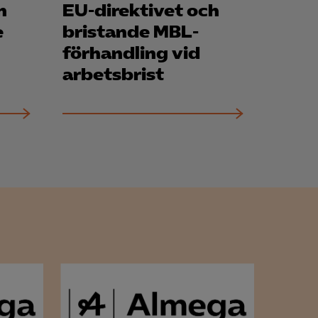
n
EU-direktivet och
e
bristande MBL-
förhandling vid
arbets­brist