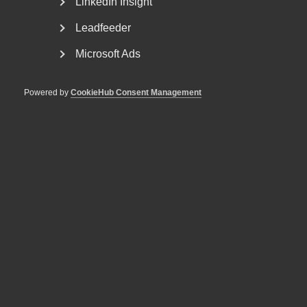
LinkedIn Insight
Leadfeeder
Staffan Johansson
Statistikexpert
Microsoft Ads
Stockholm
+46 8 762 70 44
Powered by
CookieHub Consent Management
+46 70 799 12 26
E-post
Läs mer
1.
Sammanfattning
Tjänstesektorn lyfter inte
Tillväxten i tjänstesektorn kommer inte i gång. Det första
kvar­talet föll tjänste­produk­tionen med 0,4 procent i
årstakt. Det var ett oväntat bakslag efter två kvartal med
positiv tillväxt. Almegas tjänsteindikator förutspår dock