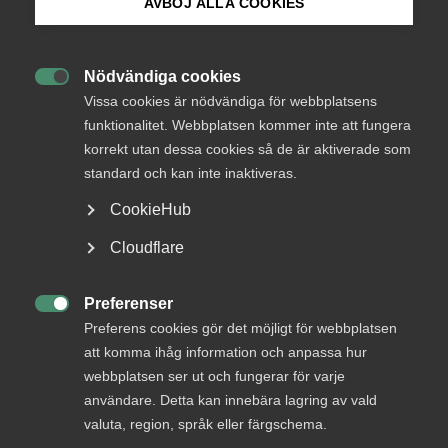
AVBÖJ ALLA COOKIES
Tjänstesektorn lyfter inte.
Bli medlem
Nödvändiga cookies

Logga in på Arbetsgivarguiden
Ladda ner rapporten
Vissa cookies är nödvändiga för webbplatsens
funktionalitet. Webbplatsen kommer inte att fungera
korrekt utan dessa cookies så de är aktiverade som
Sök på almega.se
Rapporten finns i sin helhet på denna sida men kan också
standard och kan inte inaktiveras.
hämtas som pdf-fil.
CookieHub
Press
Ladda ner rapporten här.
Cloudflare
In English
Tjänstesektorn lyfter inte
Cookie-inställningar
Preferenser

Preferens cookies gör det möjligt för webbplatsen
Almegas tjänsteindikator är en kvartalsbaserad
att komma ihåg information och anpassa hur
konjunkturindikator som belyser utvecklingen i den privata
webbplatsen ser ut och fungerar för varje
tjänstesektorn. Den ligger två månader före SCB:s
användare. Detta kan innebära lagring av vald
publicering av den faktiska tjänsteproduktionen och är en
valuta, region, språk eller färgschema.
aktuell spegel av konjunkturläget i den privata