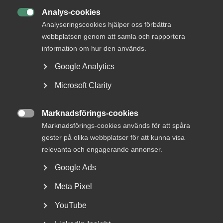
tjänstesektorn som svarar för 52 procent av Sveriges BNP
Analys-cookies
och 48 procent av sysselsättningen. Almega har publicerat

Analyseringscookies hjälper oss förbättra
tjänsteindikatorn varje kvartal sedan 2001.
webbplatsen genom att samla och rapportera
information om hur den används.
Denna upplaga av tjänsteindikatorn har arbetats fram på
Almega av
Patrick Joyce
och
Staffan Johansson
.
Google Analytics
Insamlingen av data avslutades den 13 juni 2025.
Microsoft Clarity
För ytterligare upplysningar om det ekonomiska läget i den
privata tjänstesektorn kontakta:
Marknadsförings-cookies

Marknadsförings-cookies används för att spåra
Patrick Joyce
gester på olika webbplatser för att kunna visa
Chefekonom
relevanta och engagerande annonser.
Stockholm
Google Ads
+46 8 762 6967
+46 76 018 70 34
Meta Pixel
E-post
YouTube
Läs mer