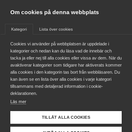
Almega
Förbund
Om cookies på denna webbplats
Almega Tjänste­förbunden
/
Aktuellt
/
Rapporter
/
Om Almega
Kategori
Lista över cookies
Almega Tjänste­företagen
Aktuellt
Cookies vi använder på webbplatsen är uppdelade i
Almega Utbildning
kategorier och nedan kan du läsa vad de innebär och
Konjunktur
Innovations­företagen
tacka ja eller nej till alla cookies eller vissa av dem. När du
Medlemskapet
17 juni 2025
avaktiverar kategorier som tidigare har aktiverats kommer
Rapporter
Kompetens­företagen
alla cookies i den kategorin tas bort från webbläsaren. Du
Mina sidor
Almegas
kan även se en lista över alla cookies i varje kategori
Medie­företagen
tillsammans med detaljerad information i cookie-
tjänsteindikator
Kontakt
Säkerhets­företagen
deklarationen.
för andra
Läs mer
Tåg­företagen
Kurser & utbildningar
kvartalet 2025
Vård­företagarna
TILLÅT ALLA COOKIES
Påverkansarbete