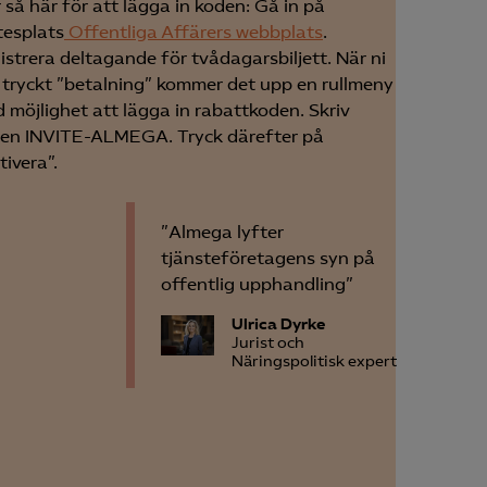
 så här för att lägga in koden: Gå in på
esplats
Offentliga Affärers webbplats
.
istrera deltagande för tvådagarsbiljett. När ni
 tryckt ”betalning” kommer det upp en rullmeny
 möjlighet att lägga in rabattkoden. Skriv
för att kunna
en INVITE-ALMEGA. Tryck därefter på
tivera”.
”Almega lyfter
tjänsteföretagens syn på
offentlig upphandling”
Ulrica Dyrke
Jurist och
Näringspolitisk expert