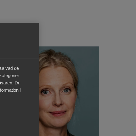
äsa vad de
 kategorier
läsaren. Du
formation i