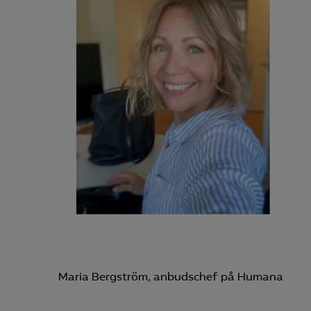
Mar

Mark
visa
Maria Bergström, anbudschef på Humana