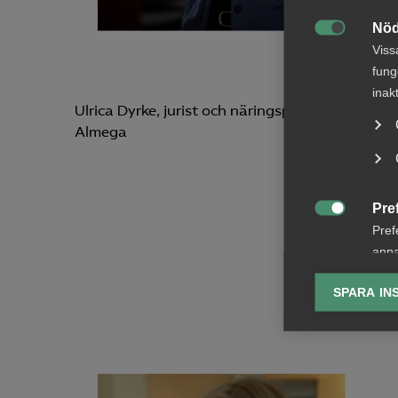
Nöd

Viss
fung
inak
Ulrica Dyrke, jurist och näringspolitisk expert p
Almega
Pre

Pref
anpa
lagr
SPARA IN
Ana

Anal
info