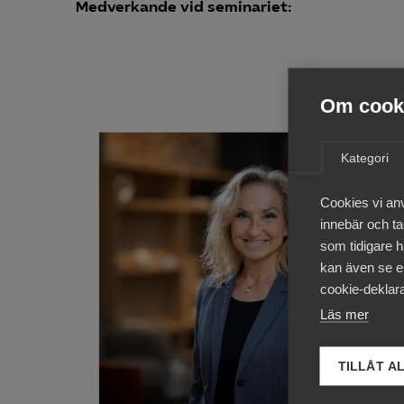
Medverkande vid seminariet:
Om cooki
Kategori
Cookies vi an
innebär och tac
som tidigare h
kan även se en
cookie-deklara
Läs mer
TILLÅT A