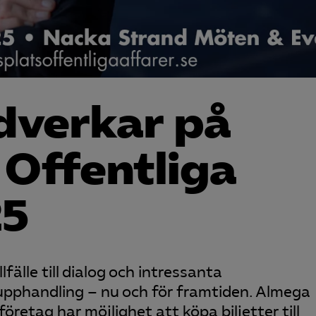
dverkar på
 Offentliga
25
fälle till dialog och intressanta
 upphandling – nu och för framtiden. Almega
tag har möjlighet att köpa biljetter till