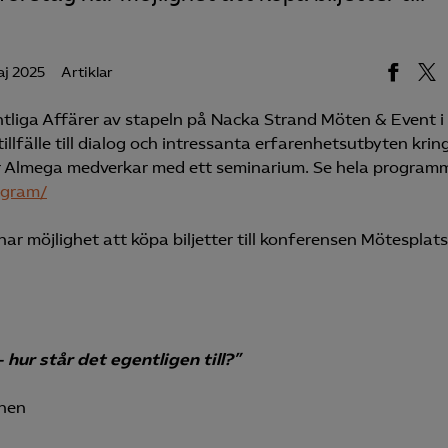
aj 2025
Artiklar
liga Affärer av stapeln på Nacka Strand Möten & Event i
lfälle till dialog och intressanta erfarenhetsutbyten krin
är Almega medverkar med ett seminarium. Se hela program
ogram/
 möjlighet att köpa biljetter till konferensen Mötesplats
hur står det egentligen till?”
enen