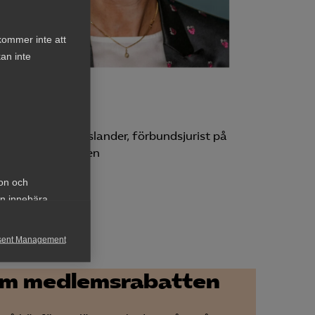
kommer inte att
an inte
stine Nilsson Wieslander, förbundsjurist på
ovationsföretagen
ion och
an innebära
sent Management
h rapportera
m medlemsrabatten