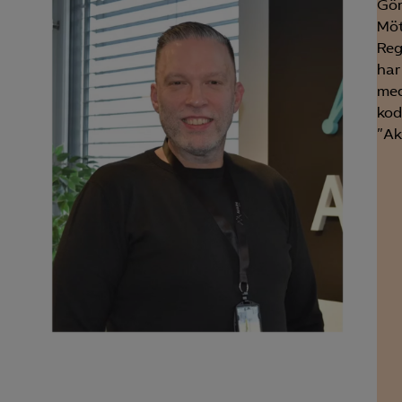
Gör
Möt
Microsoft Clarity
Reg
har
knadsförings-cookies
med
nadsförings-cookies används för att spåra gester på olika webbplatser 
kod
 relevanta och engagerande annonser.
”Ak
Google Ads
Meta Pixel
YouTube
LinkedIn Insight
Leadfeeder
Microsoft Ads