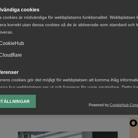
vändiga cookies
a cookies är nödvändiga för webbplatsens funktionalitet. Webbplatsen 
era korrekt utan dessa cookies så de är aktiverade som standard och k
tiveras.
å
CookieHub
Cloudflare
Jens Engström, näringspolitisk export på Almega
Kri
Serviceföretagen
Inn
ferenser
erens cookies gör det möjligt för webbplatsen att komma ihåg informat
ssa hur webbplatsen ser ut och fungerar för varje användare. Detta k
ing av vald valuta, region, språk eller färgschema.
STÄLLNINGAR
Powered by
CookieHub Con
lys-cookies
yseringscookies hjälper oss förbättra webbplatsen genom att samla oc
O
rmation om hur den används.
Google Analytics