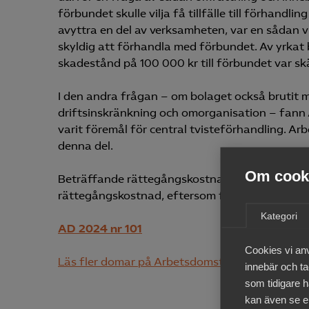
förbundet skulle vilja få tillfälle till förhandl
avyttra en del av verksamheten, var en sådan 
skyldig att förhandla med förbundet. Av yrkat
skadestånd på 100 000 kr till förbundet var skä
I den andra frågan – om bolaget också brutit
driftsinskränkning och omorganisation – fann 
varit föremål för central tvisteförhandling. A
denna del.
Om cooki
Beträffande rättegångskostnader ansåg Arbets
rättegångskostnad, eftersom förbundet vunnit i 
Kategori
AD 2024 nr 101
Cookies vi an
Läs fler domar på Arbetsdomstolens hemsida
innebär och tac
som tidigare h
kan även se en