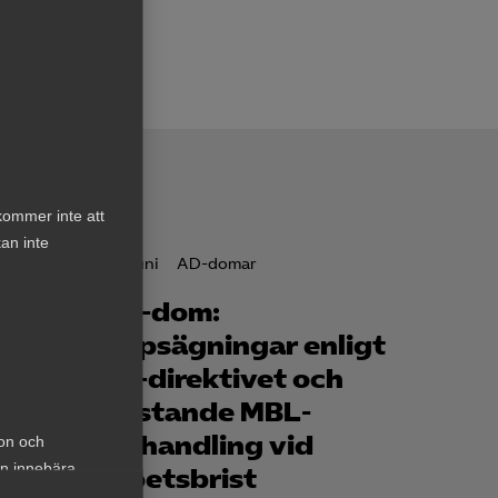
kommer inte att
an inte
1 juni
AD-domar
et
AD-dom:
de –
Uppsägningar enligt
n
EU-direktivet och
e
bristande MBL-
förhandling vid
ion och
an innebära
arbets­brist