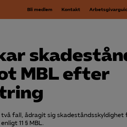
Bli medlem
Kontakt
Arbetsgivargui
kar skadestån
ot MBL efter
tring
två fall, ådragit sig skadeståndsskyldighet 
enligt 11 § MBL.