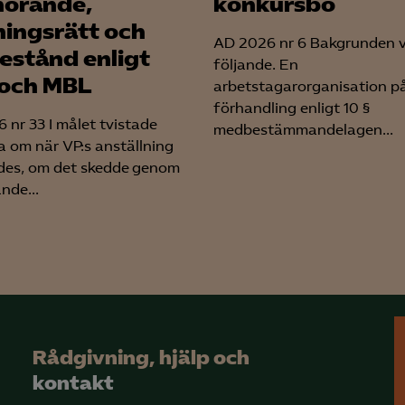
örande,
konkursbo
Leadfeeder
ningsrätt och
AD 2026 nr 6 Bakgrunden 
Microsoft Ads
estånd enligt
följande. En
och MBL
arbetstagarorganisation p
förhandling enligt 10 §
 nr 33 I målet tvistade
medbestämmandelagen...
a om när VP:s anställning
des, om det skedde genom
nde...
Rådgivning, hjälp och
kontakt