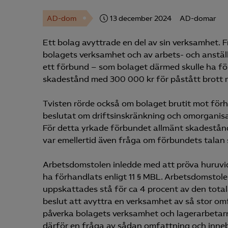
AD-dom
13 december 2024
AD-domar
Ett bolag avyttrade en del av sin verksamhet. F
bolagets verksamhet och av arbets- och anstä
ett förbund – som bolaget därmed skulle ha för
skadestånd med 300 000 kr för påstått brott m
Tvisten rörde också om bolaget brutit mot för
beslutat om driftsinskränkning och omorganis
För detta yrkade förbundet allmänt skadestånd
var emellertid även fråga om förbundets talan 
Arbetsdomstolen inledde med att pröva huruvid
ha förhandlats enligt 11 § MBL. Arbetsdomstol
uppskattades stå för ca 4 procent av den totala
beslut att avyttra en verksamhet av så stor om
påverka bolagets verksamhet och lagerarbetarn
därför en fråga av sådan omfattning och inneb