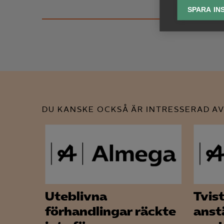
SPARA IN
Ana

Anal
info
DU KANSKE OCKSÅ ÄR INTRESSERAD AV
Mar

Mark
visa
Uteblivna
Tvis
förhandlingar räckte
anst