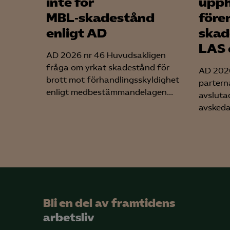
inte för
upph
MBL‑skadestånd
före
enligt AD
skad
LAS 
AD 2026 nr 46 Huvudsakligen
fråga om yrkat skadestånd för
AD 2026
brott mot förhandlingsskyldighet
partern
enligt medbestämmandelagen...
avsluta
avskeda
Bli en del av framtidens
arbetsliv