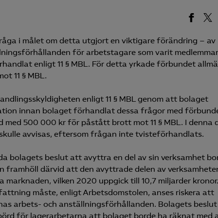
råga i målet om detta utgjort en viktigare förändring – av
llningsförhållanden för arbetstagare som varit medlemma
handlat enligt 11 § MBL. För detta yrkade förbundet allm
ot 11 § MBL.
handlingsskyldigheten enligt 11 § MBL genom att bolaget
ation innan bolaget förhandlat dessa frågor med förbunde
 med 500 000 kr för påstått brott mot 11 § MBL. I denna 
skulle avvisas, eftersom frågan inte tvisteförhandlats.
a bolagets beslut att avyttra en del av sin verksamhet bo
en framhöll därvid att den avyttrade delen av verksamhete
 marknaden, vilken 2020 uppgick till 10,7 miljarder kronor.
fattning måste, enligt Arbetsdomstolen, anses riskera att
as arbets- och anställningsförhållanden. Bolagets beslut
örd för lagerarbetarna att bolaget borde ha räknat med 