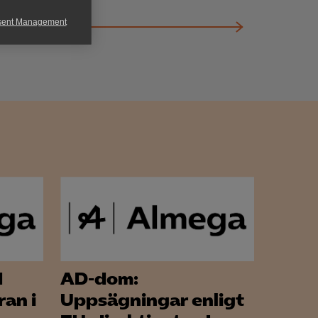
sent Management
h rapportera
för att kunna
d
AD-dom:
an i
Uppsägningar enligt