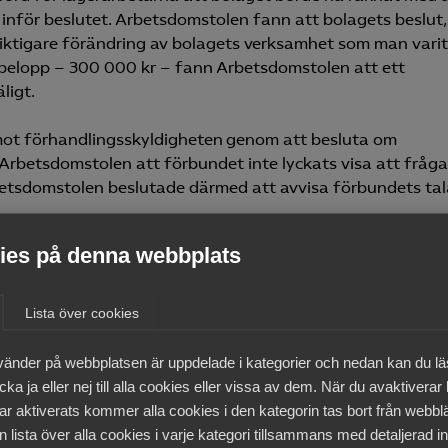
ing inför beslutet. Arbetsdomstolen fann att bolagets beslut,
viktigare förändring av bolagets verksamhet som man varit
 belopp – 300 000 kr – fann Arbetsdomstolen att ett
ligt.
 mot förhandlingsskyldigheten genom att besluta om
Arbetsdomstolen att förbundet inte lyckats visa att fråg
rbetsdomstolen beslutade därmed att avvisa förbundets tal
es på denna webbplats
domstolen att vardera part skulle bära sin
en del och förlorat i en del.
Lista över cookies
vänder på webbplatsen är uppdelade i kategorier och nedan kan du l
ka ja eller nej till alla cookies eller vissa av dem. När du avaktiverar
ar aktiverats kommer alla cookies i den kategorin tas bort från webb
 lista över alla cookies i varje kategori tillsammans med detaljerad in