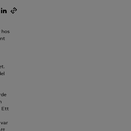
Kurser & utbildningar
Påverkansarbete
r hos
änt
Bli medlem
Logga in på
t.
Arbetsgivarguiden
del
Sök på almega.se
rde
n
Press
 Ett
In English
 var
Cookie-inställningar
att