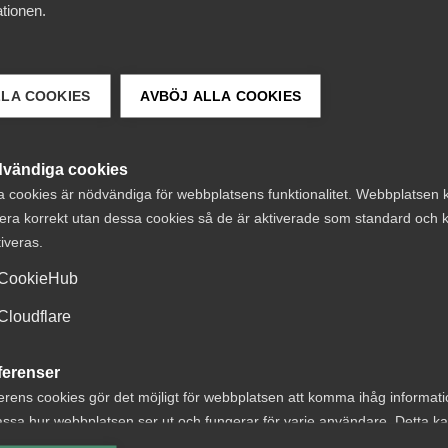
tionen.
LLA COOKIES
AVBÖJ ALLA COOKIES
vändiga cookies
a cookies är nödvändiga för webbplatsens funktionalitet. Webbplatsen 
era korrekt utan dessa cookies så de är aktiverade som standard och k
i
AD-domar
15 juni
Medlemsnyheter
tiveras.
äkringskassan
Dataintrång i eg
CookieHub
orade tvisten om
målsägandeären
Cloudflare
edande efter
Arbetsdomstole
intrång
ogiltigförklarad
ferenser
avskedande av
erens cookies gör det möjligt för webbplatsen att komma ihåg informat
ssa hur webbplatsen ser ut och fungerar för varje användare. Detta k
polisman
ing av vald valuta, region, språk eller färgschema.