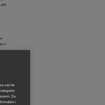
 att
an
an i
äsa vad de
 kategorier
läsaren. Du
formation i