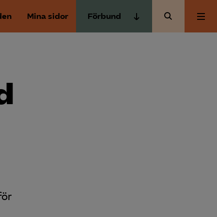
den
Mina sidor
Förbund
Almega Tjänste­förbunden
Om Almega
Almega Tjänste­företagen
Almega Utbildning
d
Aktuellt
Innovations­företagen
Kompetens­företagen
Medlemskapet
Medie­företagen
Säkerhets­företagen
Mina sidor
Tåg­företagen
Kontakt
Vård­företagarna
för