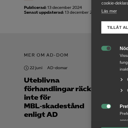
cookie-deklara
Publicerad:
13 december 2024
Läs mer
Senast uppdaterad:
13 december 2024
TILLÅT A
Nöd

MER OM AD-DOM
Viss
fung
22 juni
AD-domar
22 jun
inak
Uteblivna
Förs
förhandlingar räckte
förl
inte för
avsk
MBL‑skadestånd
data
Pre

enligt AD
Pref
anpa
lagr