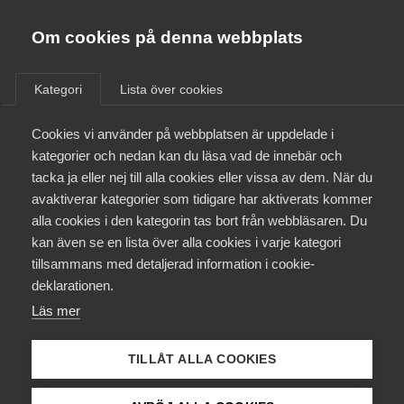
Almega
Förbund
Om cookies på denna webbplats
Almega Tjänste­förbunden
/
Aktuellt
/
AD-domar
/
Om Almega
Kategori
Lista över cookies
Almega Tjänste­företagen
Aktuellt
Cookies vi använder på webbplatsen är uppdelade i
Almega Utbildning
Tre nya domar från
kategorier och nedan kan du läsa vad de innebär och
Arbetsdomstolen
Innovations­företagen
tacka ja eller nej till alla cookies eller vissa av dem. När du
Medlemskapet
avaktiverar kategorier som tidigare har aktiverats kommer
Kompetens­företagen
alla cookies i den kategorin tas bort från webbläsaren. Du
Mina sidor
AD-dom
28 november 2024
AD-domar
kan även se en lista över alla cookies i varje kategori
Medie­företagen
tillsammans med detaljerad information i cookie-
Kontakt
Säkerhets­företagen
deklarationen.
Läs mer
Tåg­företagen
Kurser & utbildningar
Tvisten avsåg huruvida en arbetsgivare, som var
Vård­företagarna
bunden av flera kollektivavtal, tillämpat rätt/fel
TILLÅT ALLA COOKIES
Påverkansarbete
kollektivavtal på vissa arbetstagare. Även tvist om
arbetsgivaren gjort sig skyldig till kollektivavtalsbrott,