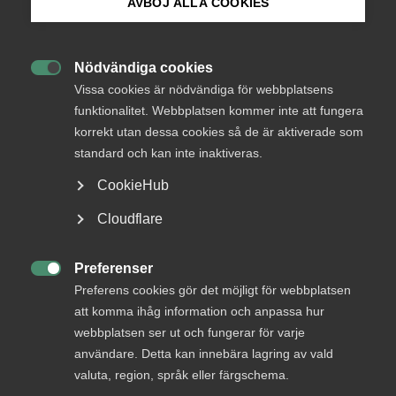
AVBÖJ ALLA COOKIES
genom att inte ha tillämpat en bestämmelse om
pensionsavsättning till de berörda arbetstagarna – som
Bli medlem
återfanns i ett av kollektivavtalen.
Nödvändiga cookies

Logga in på Arbetsgivarguiden
Mellan Fremia och Unionen gäller ett kollektivavtal för
Vissa cookies är nödvändiga för webbplatsens
tjänstemän inom civilsamhället (”tjänstemannaavtalet”).
funktionalitet. Webbplatsen kommer inte att fungera
Mellan Fremia och Sveriges Lärare gäller kollektivavtalet
korrekt utan dessa cookies så de är aktiverade som
Sök på almega.se
cirkelledare och övriga ledare/lärare (”cirkelledaravtalet”).
standard och kan inte inaktiveras.
En arbetsgivare som var medlem i Fremia var därigenom
CookieHub
bunden av båda kollektivavtalen.
Press
Cloudflare
Arbetsgivaren ifråga hade tillämpat cirkelledaravtalet på
In English
en grupp arbetstagare, där vissa arbetade som
”arbetsvägledare” och övriga som ”coacher” (gemensamt
Cookie-inställningar
Preferenser

”arbetstagarna”). Tvisten avsåg att Unionen gjorde
Preferens cookies gör det möjligt för webbplatsen
gällande att arbetsgivaren gjort sig skyldig till
att komma ihåg information och anpassa hur
kollektivavtalsbrott då arbetsgivaren rätteligen borde ha
webbplatsen ser ut och fungerar för varje
tillämpat tjänstemannaavtalet på arbetstagarna. Enligt
användare. Detta kan innebära lagring av vald
Unionen var tjänstemannaavtalet det enda kollektivavtal
valuta, region, språk eller färgschema.
som var tillämpligt på arbetstagarna.