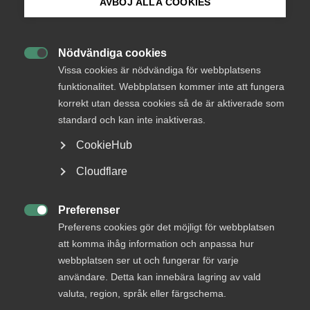
AVBÖJ ALLA COOKIES
AD-dom
17 oktober 2024
AD-domar
Bli medlem
Nödvändiga cookies

Logga in på Arbetsgivarguiden
Vissa cookies är nödvändiga för webbplatsens
2024 dom nr 78
funktionalitet. Webbplatsen kommer inte att fungera
korrekt utan dessa cookies så de är aktiverade som
Sök på almega.se
Arbetstagarorganisationen gjorde gällande att dess
standard och kan inte inaktiveras.
medlem, TT, blivit uppsagd pga. att han utnyttjat sin
föreningsrätt genom medlemskap i
CookieHub
arbetstagarorganisationen och för att han verkat för
Press
denna på arbetsplatsen. Enligt arbetstagarorganisationen
Cloudflare
var arbetsgivarens syfte med uppsägningen att kränka
In English
TT:s föreningsrätt och att göra intrång i
Cookie-inställningar
Preferenser
arbetstagarorganisationens verksamhet. Det yrkades dels

Preferens cookies gör det möjligt för webbplatsen
att uppsägningen skulle ogiltigförklaras, dels allmänt
att komma ihåg information och anpassa hur
skadestånd till TT – både för brott mot LAS och 8 § MBL –
webbplatsen ser ut och fungerar för varje
dels allmänt skadestånd till arbetstagarorganisationen
användare. Detta kan innebära lagring av vald
för brott mot 8 § MBL.
valuta, region, språk eller färgschema.