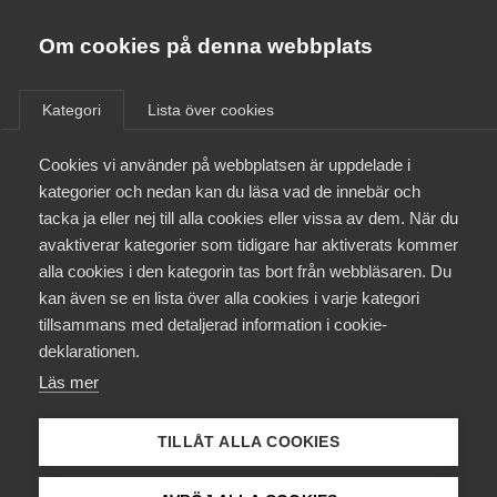
Almega
Förbund
Om cookies på denna webbplats
Almega Tjänste­förbunden
/
Aktuellt
/
AD-domar
/
Om Almega
Kategori
Lista över cookies
Almega Tjänste­företagen
Aktuellt
Cookies vi använder på webbplatsen är uppdelade i
Almega Utbildning
Sakliga skäl för uppsägning
kategorier och nedan kan du läsa vad de innebär och
och ingen kränkning av
Innovations­företagen
tacka ja eller nej till alla cookies eller vissa av dem. När du
Medlemskapet
föreningsrätt
avaktiverar kategorier som tidigare har aktiverats kommer
Kompetens­företagen
alla cookies i den kategorin tas bort från webbläsaren. Du
Mina sidor
kan även se en lista över alla cookies i varje kategori
Medie­företagen
Fråga om en arbetsgivare haft sakliga skäl för
tillsammans med detaljerad information i cookie-
uppsägning pga personliga skäl. Även fråga om
Kontakt
Säkerhets­företagen
deklarationen.
arbetsgivaren, genom uppsägningen, utsatt
Läs mer
Tåg­företagen
arbetstagaren eller dennes
Kurser & utbildningar
arbetstagarorganisation för
Vård­företagarna
TILLÅT ALLA COOKIES
föreningsrättskränkning.
Påverkansarbete