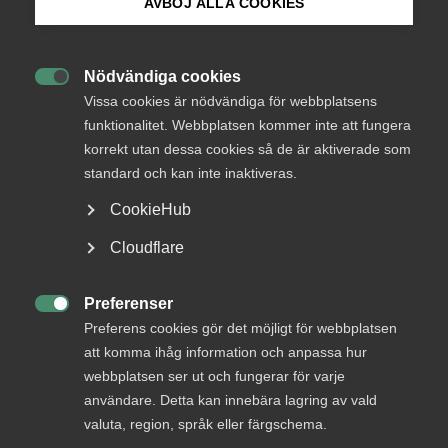
AVBÖJ ALLA COOKIES
om omplacering. Fråga om bolaget brutit mot
Bli medlem
förbudet mot missgynnande enligt 16 §
föräldraledighetslagen (”FLL”) genom att låta
Nödvändiga cookies
omställningstiden, för de två anställda som var

Logga in på Arbetsgivarguiden
Vissa cookies är nödvändiga för webbplatsens
föräldralediga, löpa under deras föräldraledigheter.
funktionalitet. Webbplatsen kommer inte att fungera
korrekt utan dessa cookies så de är aktiverade som
Sök på almega.se
AD-dom
27 september 2024
AD-domar
standard och kan inte inaktiveras.
CookieHub
Press
Cloudflare
In English
Bakgrunden var följande.
Cookie-inställningar
Preferenser
I början av 2023 erbjöds två arbetstagare, EB och AA,

Preferens cookies gör det möjligt för webbplatsen
omplaceringar till nya anställningar med lägre
att komma ihåg information och anpassa hur
sysselsättningsgrad. Detta skedde i samband med att
webbplatsen ser ut och fungerar för varje
arbetsgivaren genomförde en stor omorganisation. Även
användare. Detta kan innebära lagring av vald
arbetstagare som inte var föräldralediga hade fått
valuta, region, språk eller färgschema.
motsvarande omplaceringserbjudanden.