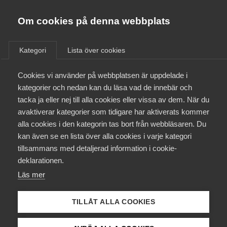
Almega
Förbund
Om cookies på denna webbplats
Almega Tjänste­förbunden
/
Aktuellt
/
AD-domar
/
Om Almega
Kategori
Lista över cookies
Almega Tjänste­företagen
Aktuellt
Cookies vi använder på webbplatsen är uppdelade i
Almega Utbildning
Om­organisation och
kategorier och nedan kan du läsa vad de innebär och
föräldraledighet: En fråga om
Innovations­företagen
tacka ja eller nej till alla cookies eller vissa av dem. När du
Medlemskapet
missgynnande enligt
avaktiverar kategorier som tidigare har aktiverats kommer
Kompetens­företagen
Föräldraledighetslagen (FLL)
alla cookies i den kategorin tas bort från webbläsaren. Du
Mina sidor
kan även se en lista över alla cookies i varje kategori
Medie­företagen
tillsammans med detaljerad information i cookie-
Kontakt
Säkerhets­företagen
Ett bolag genomförde en stor omorganisation och
deklarationen.
erbjöd anställda omplaceringar till nya anställningar
Läs mer
Tåg­företagen
Kurser & utbildningar
med lägre sysselsättningsgrad. Enligt gällande
Vård­företagarna
kollektivavtal har en arbetstagare i en sådan
TILLÅT ALLA COOKIES
situation rätt till en viss omställningstid. Två av de
Påverkansarbete
anställda var föräldralediga när de fick erbjudandet