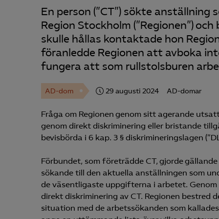
En person (”CT”) sökte anställning
Region Stockholm (”Regionen”) och b
skulle hållas kontaktade hon Regione
föranledde Regionen att avboka inte
fungera att som rullstolsburen arb
AD-dom
29 augusti 2024
AD-domar
Fråga om Regionen genom sitt agerande utsatte
genom direkt diskriminering eller bristande til
bevisbörda i 6 kap. 3 § diskrimineringslagen (”DL
Förbundet, som företrädde CT, gjorde gällande 
sökande till den aktuella anställningen som u
de väsentligaste uppgifterna i arbetet. Genom a
direkt diskriminering av CT. Regionen bestred d
situation med de arbetssökanden som kallades ti