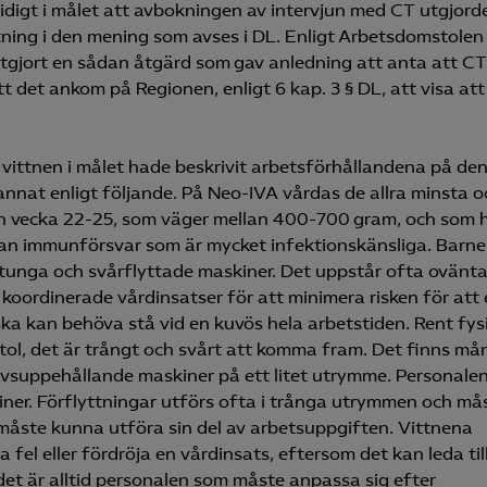
digt i målet att avbokningen av intervjun med CT utgjorde
ing i den mening som avses i DL. Enligt Arbetsdomstolen
utgjort en sådan åtgärd som gav anledning att anta att CT
t det ankom på Regionen, enligt 6 kap. 3 § DL, att visa att
vittnen i målet hade beskrivit arbetsförhållandena på de
nnat enligt följande. På Neo-IVA vårdas de allra minsta o
an vecka 22-25, som väger mellan 400-700 gram, och som 
tan immunförsvar som är mycket infektionskänsliga. Barn
tunga och svårflyttade maskiner. Det uppstår ofta ovänt
 koordinerade vårdinsatser för att minimera risken för att 
rska kan behöva stå vid en kuvös hela arbetstiden. Rent fys
lstol, det är trångt och svårt att komma fram. Det finns m
 livsuppehållande maskiner på ett litet utrymme. Personale
iner. Förflyttningar utförs ofta i trånga utrymmen och må
måste kunna utföra sin del av arbetsuppgiften. Vittnena
fel eller fördröja en vårdinsats, eftersom det kan leda till
det är alltid personalen som måste anpassa sig efter