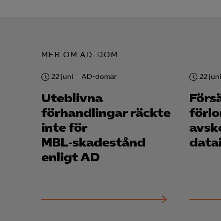
MER OM AD-DOM
22 juni
AD-domar
22 jun
Uteblivna
Förs
förhandlingar räckte
förl
inte för
avsk
MBL‑skadestånd
data
enligt AD