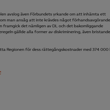
Microsoft Clarity
olen avslog även Förbundets yrkande om att inhämta ett
om man ansåg att inte krävdes något förhandsavgörande
knadsförings-cookies
en framgick det nämligen av DL och det bakomliggande
nadsförings-cookies används för att spåra gester på olika webbplatser 
eregeln gällde alla former av diskriminering, även bristand
 relevanta och engagerande annonser.
Google Ads
ätta Regionen för dess rättegångskostnader med 374 000 k
Meta Pixel
YouTube
LinkedIn Insight
Leadfeeder
Microsoft Ads