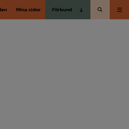
den
Mina sidor
Förbund
Almega Tjänste­förbunden
Om Almega
Almega Tjänste­företagen
Almega Utbildning
Aktuellt
Innovations­företagen
Kompetens­företagen
Medlemskapet
Medie­företagen
Säkerhets­företagen
Mina sidor
Tåg­företagen
Kontakt
Vård­företagarna