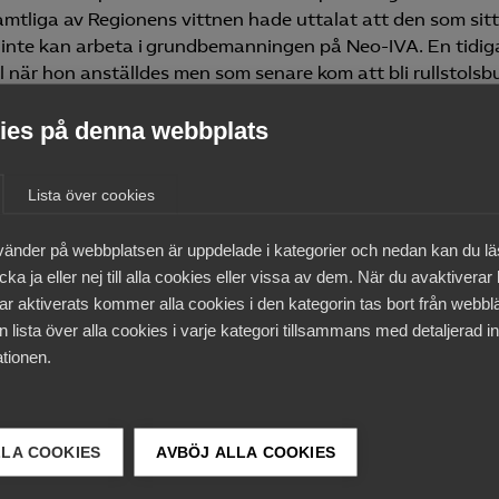
mtliga av Regionens vittnen hade uttalat att den som sitte
het, inte kan arbeta i grundbemanningen på Neo-IVA. En tidig
l när hon anställdes men som senare kom att bli rullstolsb
ningen utan fick gå utöver schemat och vederbörande anv
ne hos barnen på patientsalarna.
es på denna webbplats
käl att ifrågasätta vittnenas uppgifter, som i allt väsent
Lista över cookies
om stöd av film- och bildmaterial som Regionen hade
vänder på webbplatsen är uppdelade i kategorier och nedan kan du l
ka ja eller nej till alla cookies eller vissa av dem. När du avaktiverar
 var huruvida CT utsatts för direkt diskriminering.
ar aktiverats kommer alla cookies i den kategorin tas bort från webb
lagt att Neo-IVA var en arbetsplats som ställde extremt h
 lista över alla cookies i varje kategori tillsammans med detaljerad in
t att kraven på rörlighet och snabbhet var högre där än på
tionen.
uppfattning var risken påtaglig att CT pga. sin bristande
lle kunna utföra de väsentligaste arbetsuppgifterna i arbe
hon, pga. sin funktionsnedsättning, inte ansågs kunna u
lgänglighetsåtgärder. Hon hade därmed inte befunnit sig i 
LLA COOKIES
AVBÖJ ALLA COOKIES
ill anställningsintervju. Arbetsdomstolen fann därmed at