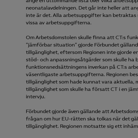
ange en uttömmande lista över vilka arbetsuppg
neonatalavdelningen. Det går inte heller att an
inte är det. Alla arbetsuppgifter kan betraktas
vissa av arbetsuppgifterna.
Om Arbetsdomstolen skulle finna att CT:s funk
”jämförbar situation” gjorde Förbundet gällan
tillgänglighet, eftersom Regionen inte gjorde e
stöd- och anpassningsåtgärder som skulle ha be
funktionsnedsättningens inverkan på CT:s arbet
väsentligaste arbetsuppgifterna. Regionen bes
tillgänglighet som hade kunnat vara aktuella, 
tillgänglighet som skulle ha försatt CT i en jä
intervju.
Förbundet gjorde även gällande att Arbetsdom
frågan om hur EU-rätten ska tolkas när det gäl
tillgänglighet. Regionen motsatte sig ett inh