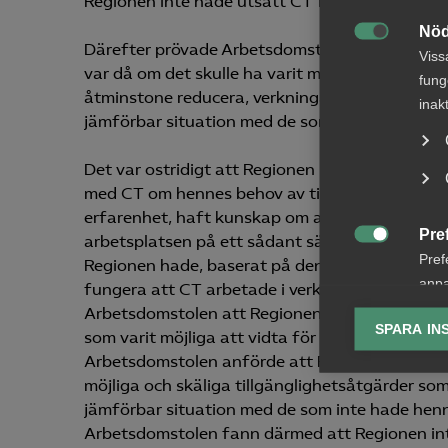
Regionen inte hade utsatt CT för direkt diskri
Nöd

Därefter prövade Arbetsdomstolen om CT utsatt
Viss
var då om det skulle ha varit möjligt för Region
fung
åtminstone reducera, verkningarna av CT:s fun
inak
jämförbar situation med de som kallades till int
Det var ostridigt att Regionen inte hade vidtag
med CT om hennes behov av tillgänglighetsåtg
erfarenhet, haft kunskap om att det inte var m
Pre
arbetsplatsen på ett sådant sätt att en rulls

Pref
Regionen hade, baserat på den tidigare erfare
anpa
fungera att CT arbetade i verksamheten när man
lagr
Arbetsdomstolen att Regionen inte hade brustit 
SPARA IN
som varit möjliga att vidta för att eliminera e
Ana
Arbetsdomstolen anförde att Regionens övervä

Anal
möjliga och skäliga tillgänglighetsåtgärder so
info
jämförbar situation med de som inte hade henne
Arbetsdomstolen fann därmed att Regionen inte