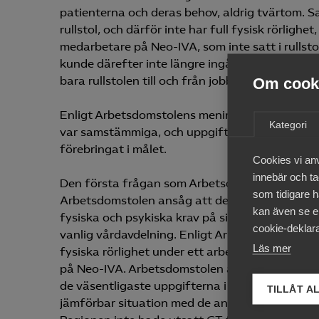
patienterna och deras behov, aldrig tvärtom. Sa
rullstol, och därför inte har full fysisk rörlig
medarbetare på Neo-IVA, som inte satt i rullsto
kunde därefter inte längre ingå i grundbeman
bara rullstolen till och från jobbet men inte in
Om cooki
Enligt Arbetsdomstolens mening fanns det inte s
Kategori
var samstämmiga, och uppgifterna vann dessut
förebringat i målet.
Cookies vi an
innebär och tac
Den första frågan som Arbetsdomstolen prövade
som tidigare h
Arbetsdomstolen ansåg att det fick anses klar
kan även se en
fysiska och psykiska krav på sin personal, sam
cookie-deklara
vanlig vårdavdelning. Enligt Arbetsdomstolens 
Läs mer
fysiska rörlighet under ett arbetspass inte sku
på Neo-IVA. Arbetsdomstolen ansåg därför att 
de väsentligaste uppgifterna i arbetet utan til
TILLÅT A
jämförbar situation med de andra som togs ut t