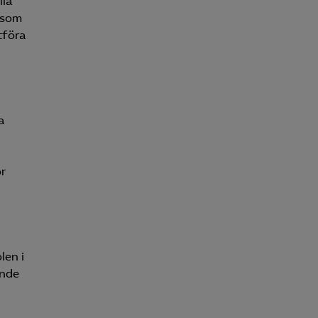
lla
a som
tföra
a
ör
len i
ande