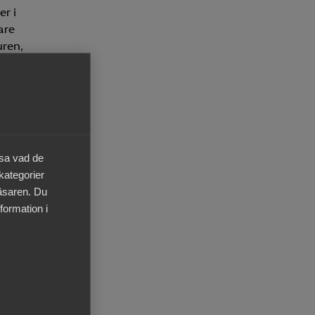
r i
are
uren,
ände
ligt
äsa vad de
 kategorier
läsaren. Du
öga
formation i
 en
tet
tföra
en
t