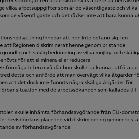
ifter som ingår i en undersköterskas arbete på den aktue
ge vilka arbetsuppgifter som är de väsentligaste och vilk
 som de väsentligaste och det räcker inte att bara kunna u
tionsnedsättning innebar att hon inte befann sig i en
de att Regionen diskriminerat henne genom bristande
n grundlig och saklig bedömning av vilka möjliga och skälig
hövts för att eliminera eller reducera
sförmåga till en nivå där hon skulle ha kunnat utföra de
tred detta och anförde att man övervägt vilka åtgärder f
men att det dock inte funnits några skäliga åtgärder för
mförbar situation med de arbetssökanden som kallades till
stolen skulle inhämta förhandsavgörande från EU-domsto
ler bevisbördans placering vid diskriminering genom brist
ämtande av förhandsavgörande.