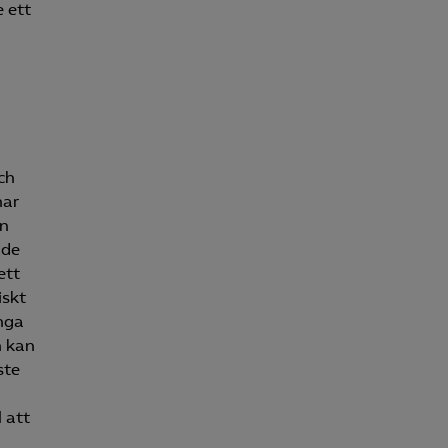
 ett
n
ch
har
en
ade
ett
iskt
ånga
n kan
ste
 att