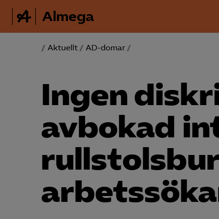
Almega
/
Aktuellt
/
AD-domar
/
Ingen diskr
avbokad int
rullstolsbu
arbetssök