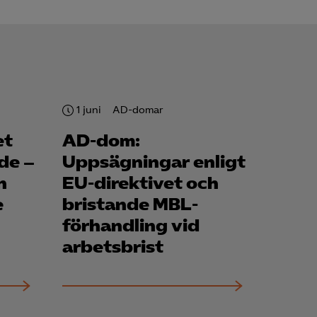
1 juni
AD-domar
et
AD-dom:
de –
Uppsägningar enligt
n
EU-direktivet och
e
bristande MBL-
förhandling vid
arbets­brist