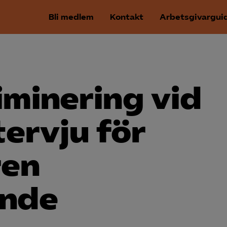
Bli medlem
Kontakt
Arbetsgivargui
iminering vid
ervju för
ren
ande