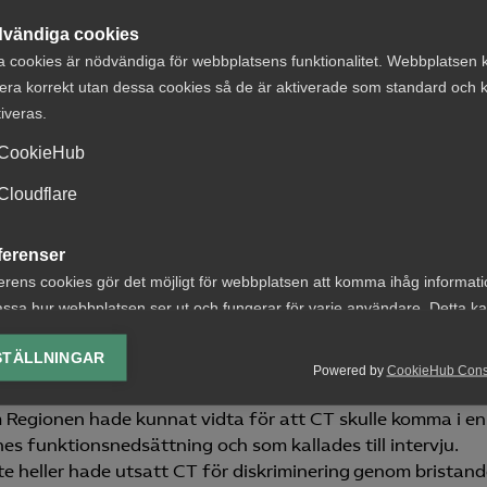
minering genom att avboka anställningsintervjun.
vändiga cookies
s för diskriminering genom bristande tillgänglighet. Frå
a cookies är nödvändiga för webbplatsens funktionalitet. Webbplatsen 
en att genom skäliga tillgänglighetsåtgärder eliminera, ell
era korrekt utan dessa cookies så de är aktiverade som standard och k
ktionsnedsättning på ett sådant sätt att hon hade kommit
tiveras.
ervju.
CookieHub
it några tillgänglighetsåtgärder, och inte fört någon dialo
Cloudflare
ärder. Enligt Arbetsdomstolen hade Regionen, genom tidig
öjligt att genom tillgänglighetsåtgärder anpassa
ferenser
tolsburen undersköterska kunnat ingå i grundbemanningen.
erens cookies gör det möjligt för webbplatsen att komma ihåg informat
nheten, omgående gjort bedömningen att det inte skulle
ssa hur webbplatsen ser ut och fungerar för varje användare. Detta k
 fick veta att CT satt i rullstol. Vid dessa förhållanden 
ing av vald valuta, region, språk eller färgschema.
i sin skyldighet att överväga vilka tillgänglighetsåtgärde
STÄLLNINGAR
ller reducera verkningarna av CT:s funktionsnedsättning.
Powered by
CookieHub Con
lys-cookies
ganden hade utmynnat i att det inte hade funnits några
yseringscookies hjälper oss förbättra webbplatsen genom att samla oc
m Regionen hade kunnat vidta för att CT skulle komma i en
rmation om hur den används.
s funktionsnedsättning och som kallades till intervju.
 heller hade utsatt CT för diskriminering genom bristand
Google Analytics