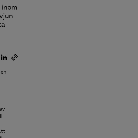
Kurser & utbildningar
g inom
rvjun
Påverkansarbete
ta
Bli medlem
Logga in på
Arbetsgivarguiden
gen
Sök på almega.se
av
Press
ll
In English
att
Cookie-inställningar