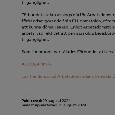
tillgänglighet.
Förbundets talan avslogs därför. Arbetsdomst
förhandsavgörande från EU-domstolen, efters
Mar

att kunna döma i saken. Enligt Arbetsdomstol
Mark
arbetslivsdirektivet att den särskilda bevisbörd
visa
tillgänglighet.
Som förlorande part ålades Förbundet att ers
AD 2024 nr 66
Läs fler domar på Arbetsdomstolens hemsida
Publicerad:
29 augusti 2024
Senast uppdaterad:
29 augusti 2024