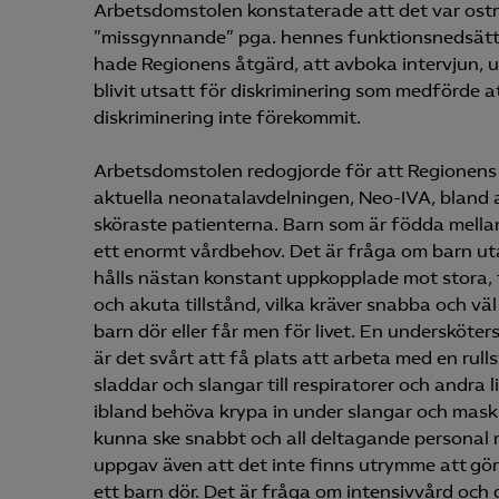
Arbetsdomstolen konstaterade att det var ostri
”missgynnande” pga. hennes funktionsnedsättn
hade Regionens åtgärd, att avboka intervjun, 
blivit utsatt för diskriminering som medförde at
diskriminering inte förekommit.
Arbetsdomstolen redogjorde för att Regionens 
aktuella neonatalavdelningen, Neo-IVA, bland a
sköraste patienterna. Barn som är födda mell
ett enormt vårdbehov. Det är fråga om barn u
hålls nästan konstant uppkopplade mot stora, 
och akuta tillstånd, vilka kräver snabba och väl
barn dör eller får men för livet. En undersköte
är det svårt att få plats att arbeta med en rul
sladdar och slangar till respiratorer och andra
ibland behöva krypa in under slangar och mask
kunna ske snabbt och all deltagande personal 
uppgav även att det inte finns utrymme att göra 
ett barn dör. Det är fråga om intensivvård och 