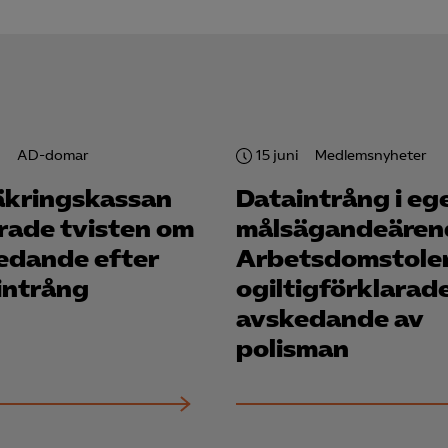
i
AD-domar
15 juni
Medlemsnyheter
äkringskassan
Dataintrång i eg
orade tvisten om
målsägandeären
edande efter
Arbetsdomstole
intrång
ogiltigförklarad
avskedande av
polisman