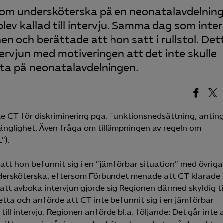
 som undersköterska på en neonatalavdelnin
lev kallad till intervju. Samma dag som inte
n och berättade att hon satt i rullstol. Det
rvjun med motiveringen att det inte skulle
eta på neonatalavdelningen.
 CT för diskriminering pga. funktionsnedsättning, antin
lgänglighet. Även fråga om tillämpningen av regeln om
”).
att hon befunnit sig i en ”jämförbar situation” med övriga
ndersköterska, eftersom Förbundet menade att CT klarade 
tt avboka intervjun gjorde sig Regionen därmed skyldig ti
etta och anförde att CT inte befunnit sig i en jämförbar
ll intervju. Regionen anförde bl.a. följande: Det går inte 