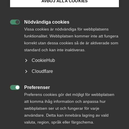
AVBÖJ ALLA COOKIES
I Almegapoddens sjunde avsnitt fördjupar vi oss i
Bli medlem
frågan om att anställa från tredjeland, och
specifikt vad som gäller kring arbetstillstånd.
Nödvändiga cookies

Logga in på Arbetsgivarguiden
Vissa cookies är nödvändiga för webbplatsens
Arbetsgivarfrågor
Kompetensförsörjning
funktionalitet. Webbplatsen kommer inte att fungera
korrekt utan dessa cookies så de är aktiverade som
Sök på almega.se
28 maj 2024
Podcast
standard och kan inte inaktiveras.
CookieHub
Press
RELATERAT INNEHÅLL
Cloudflare
In English
Cookie-inställningar
1 mars 2024
Preferenser

Preferens cookies gör det möjligt för webbplatsen
Almegapodden om arbetsrätt
att komma ihåg information och anpassa hur
webbplatsen ser ut och fungerar för varje
användare. Detta kan innebära lagring av vald
valuta, region, språk eller färgschema.
När du anställer en person som är medborgare i ett land