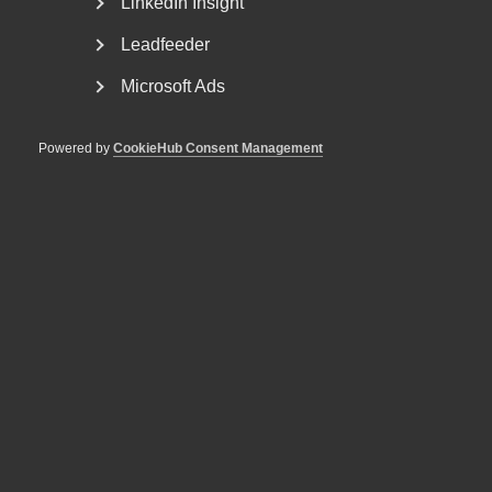
LinkedIn Insight
gäller.
Leadfeeder
– Det är väldigt viktigt att känna till regelverket. Där är vi
Microsoft Ads
på Almega ett stöd, exempelvis genom möjligheten att
ansöka om arbetstillstånd via vår tjänst och genom våra
steg för steg-guider, säger Emilie Gustafson.
Powered by
CookieHub Consent Management
I avsnittet hör du mer om vad som är viktigt att tänka på
kopplat till arbetstillstånd.
Här kan du läsa mer om arbetstillstånd
Lyssna på Almegapodden om
arbetstillstånd
Tillåt marknadsföringscookies för att visa det
inbäddade Spotify-innehållet