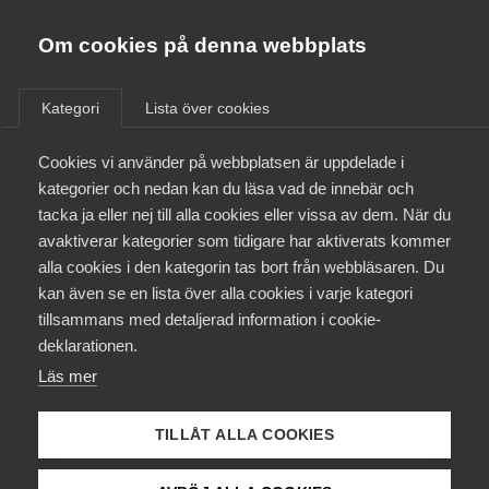
Almega
Förbund
Om cookies på denna webbplats
Almega Tjänste­förbunden
/
Aktuellt
/
Podcast
/
Om Almega
Kategori
Lista över cookies
Almega Tjänste­företagen
Aktuellt
Cookies vi använder på webbplatsen är uppdelade i
Almega Utbildning
kategorier och nedan kan du läsa vad de innebär och
Innovations­företagen
tacka ja eller nej till alla cookies eller vissa av dem. När du
Medlemskapet
avaktiverar kategorier som tidigare har aktiverats kommer
Kompetens­företagen
alla cookies i den kategorin tas bort från webbläsaren. Du
Mina sidor
kan även se en lista över alla cookies i varje kategori
Medie­företagen
tillsammans med detaljerad information i cookie-
Kontakt
Säkerhets­företagen
deklarationen.
Läs mer
Tåg­företagen
Kurser & utbildningar
Vård­företagarna
TILLÅT ALLA COOKIES
Så fungerar arbetstillstånd
Påverkansarbete