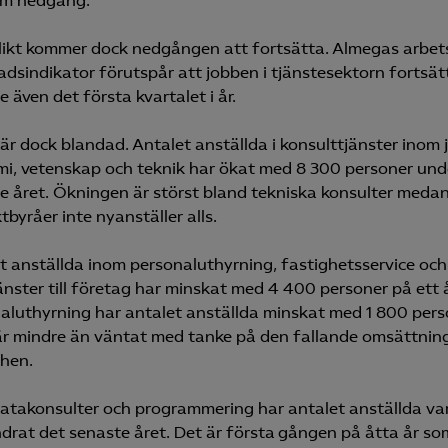
am nedgång.
Microsoft Clarity
ikt kommer dock nedgången att fortsätta. Almegas arbet
ds­indikator förutspår att jobben i tjänstesektorn fortsät
knadsförings-cookies
re även det första kvartalet i år.
nadsförings-cookies används för att spåra gester på olika webbplatser 
 relevanta och engagerande annonser.
 är dock blandad. Antalet anställda i konsulttjänster inom j
i, vetenskap och teknik har ökat med 8 300 personer und
Google Ads
e året. Ökningen är störst bland tekniska konsulter meda
Meta Pixel
tbyråer inte nyanställer alls.
YouTube
t anställda inom personaluthyrning, fastighetsservice oc
LinkedIn Insight
änster till företag har minskat med 4 400 personer på ett 
aluthyrning har antalet anställda minskat med 1 800 pers
Leadfeeder
 är mindre än väntat med tanke på den fallande omsättning
hen.
Microsoft Ads
atakonsulter och programmering har antalet anställda var
drat det senaste året. Det är första gången på åtta år so