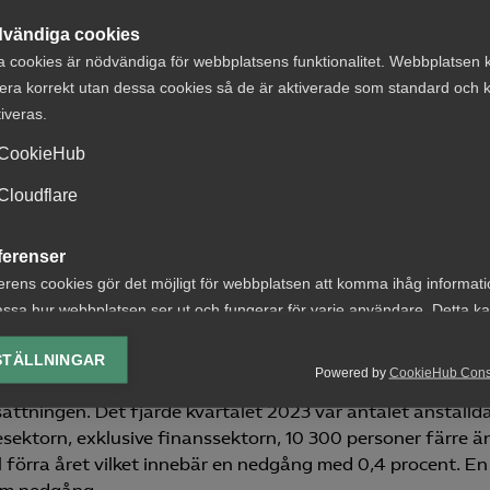
vändiga cookies
den vacklande konjunkturen växte bemanningsbranschen 
a cookies är nödvändiga för webbplatsens funktionalitet. Webbplatsen 
 en bit in i 2023 men därefter har branschen bromsat in sn
era korrekt utan dessa cookies så de är aktiverade som standard och k
ningen inom bemanningsbranschen var det fjärde kvartal
tiveras.
o procent lägre i fasta priser än året innan.
CookieHub
osmoln är att konkurserna i tjänstesektorn fortsätter att ö
Cloudflare
januari och februari i år var konkurserna inom tjänstesek
 fler än samma period förra året. I de allra flesta fall han
m små företag. I genomsnitt berör en konkurs inom tjänst
ferenser
ställda.
erens cookies gör det möjligt för webbplatsen att komma ihåg informat
ssa hur webbplatsen ser ut och fungerar för varje användare. Detta k
e jobb i tjänstesektorn
ing av vald valuta, region, språk eller färgschema.
STÄLLNINGAR
Powered by
CookieHub Con
ningen i tjänstekonjunkturen har slagit igenom på
lys-cookies
sättningen. Det fjärde kvartalet 2023 var antalet anställda
yseringscookies hjälper oss förbättra webbplatsen genom att samla oc
esektorn, exklusive finanssektorn, 10 300 personer färre
rmation om hur den används.
l förra året vilket innebär en nedgång med 0,4 procent. En 
Google Analytics