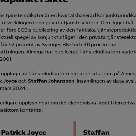
s tjänsteindikator är en kvartalsbaserad konjunkturindik
r utvecklingen i den privata tjänstesektorn. Den ligger två
r före SCB:s publicering av den faktiska tjänsteprodukti
aktuell spegel av konjunkturläget i den privata tjänstesek
 för 52 procent av Sveriges BNP och 48 procent av
sättningen. Almega har publicerat tjänsteindikatorn varje 
2001.
upplaga av tjänsteindikatorn har arbetats fram på Almeg
k Joyce
och
Staffan Johansson
. Insamlingen av data avs
 mars 2024.
terligare upplysningar om det ekonomiska läget i den priva
esektorn kontakta:
Patrick Joyce
Staffan