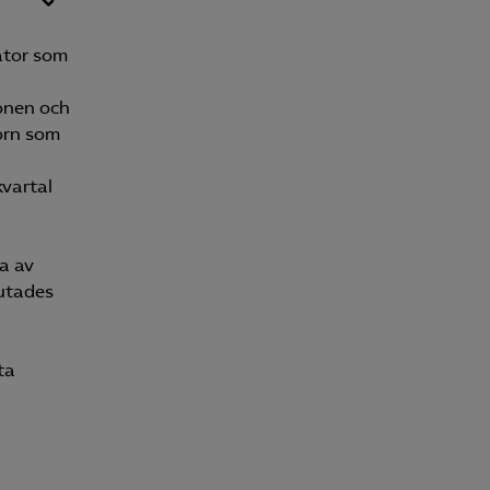
ator som
onen och
torn som
kvartal
a av
lutades
ta