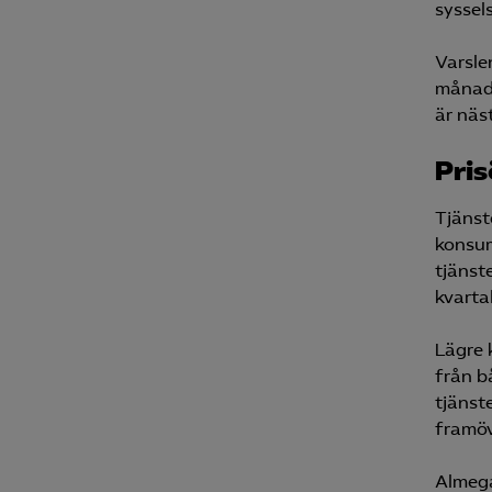
syssel
Varsle
månade
är näs
Pris
Tjänst
konsum
tjänst
kvartal
Lägre 
från b
tjänste
framöv
Almega