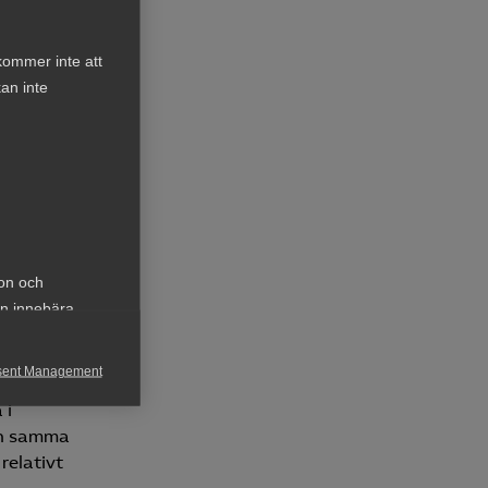
växte
kommer inte att
abbt.
an inte
et förra
ka.
torn 44
dlar det
esektorn
ion och
an innebära
sent Management
 i
h rapportera
 än samma
relativt