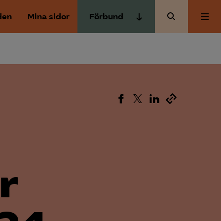
den
Mina sidor
Förbund
Almega Tjänste­förbunden
Om Almega
Almega Tjänste­företagen
Almega Utbildning
Aktuellt
Innovations­företagen
Kompetens­företagen
Medlemskapet
Medie­företagen
Säkerhets­företagen
Mina sidor
r
Tåg­företagen
Kontakt
Vård­företagarna