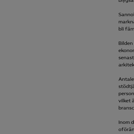
blygs
Sannol
markna
Mar
bli fär

Mark
visa
Bilden
ekonom
senast
arkitek
Antale
stödtj
person
vilket
bransc
Inom d
oförän