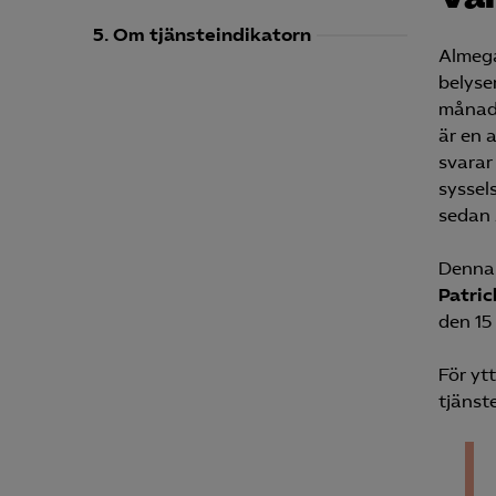
5. Om tjänsteindikatorn
Almega
belyse
månade
är en 
svarar
syssel
sedan 
Denna 
Patric
den 15
För yt
tjänst