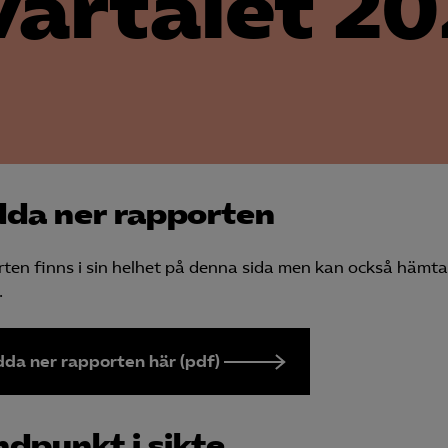
vartalet 2
da ner rapporten
ten finns i sin helhet på denna sida men kan också hämt
.
da ner rapporten här (pdf)
dpunkt i sikte