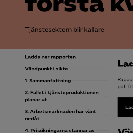
första k
Tjänstesektorn blir kallare
Ladda ner rapporten
Lad
Vändpunkt i sikte
Rappor
1. Sammanfattning
pdf-fil
2. Fallet i tjänsteproduktionen
planar ut
Lad
3. Arbetsmarknaden har vänt
nedåt
Vän
4. Prisökningarna stannar av