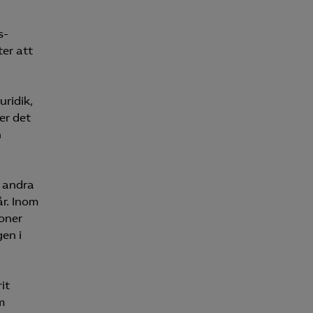
s­
ter att
för att kunna
uridik,
er det
n
h andra
år. Inom
oner
en i
it
m