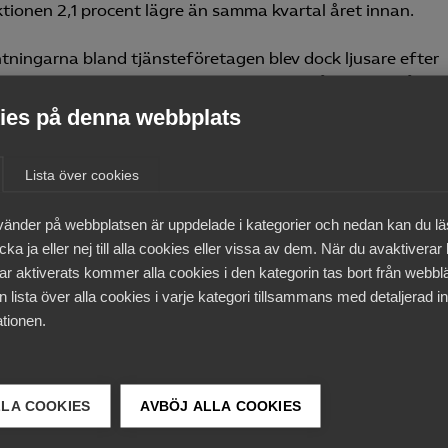
tionen 2,1 procent lägre än samma kvartal året innan.
tningarna bland tjänsteföretagen blev dock ljusare efter
ftet och Almegas tjänsteindikator förutspår att nedgånge
 att plana ut det första kvartalet i år och kan komma at
es på denna webbplats
e senare.
Lista över cookies
ttjänster inom juridik, ekonomi, vetenskap och teknik fort
ch det fjärde kvartalet var produk­tionen med 1,5 procent 
vänder på webbplatsen är uppdelade i kategorier och nedan kan du l
 tidigare. Genomsnittet döljer dock stora skillnader mellan 
ka ja eller nej till alla cookies eller vissa av dem. När du avaktiverar
nscher. Stora industriinvesteringar och högt anläggnings
ar aktiverats kommer alla cookies i den kategorin tas bort från webb
llit uppe efterfrågan på tekniska konsulter och industrikon
 lista över alla cookies i varje kategori tillsammans med detaljerad in
t har halveringen av bostadsbyggandet drabbat
tionen.
ktbranschen hårt.
ation och kommunikation hade ett svagt år 2023. Det fjä
let var produk­tionen inom branschen 4,2 procent lägre än 
LLA COOKIES
AVBÖJ ALLA COOKIES
re. Nedgången måste dock ses i ljuset av att branschen
rinnan hade nästan tio år av obruten tillväxt.