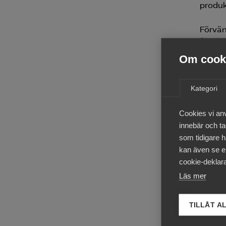
produk
Förvän
årsski
kommer
Om cooki
upp lit
Kategori
Konsul
växa o
Cookies vi an
ett år
innebär och tac
delbra
som tidigare h
har hå
kan även se en
Däremo
cookie-deklara
arkite
Läs mer
Inform
kvarta
TILLÅT A
tidiga
dessfö