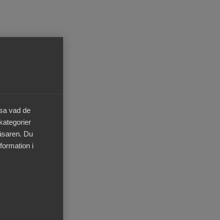
n
t vända
satte att
högre än
äsa vad de
olika
 kategorier
byggande
läsaren. Du
sulter.
formation i
rde
ett år