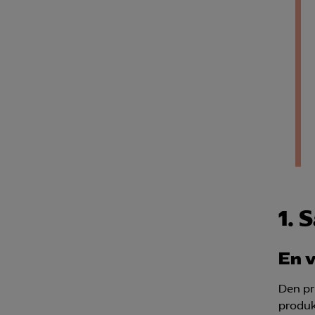
1.
S
En v
Den pr
produk