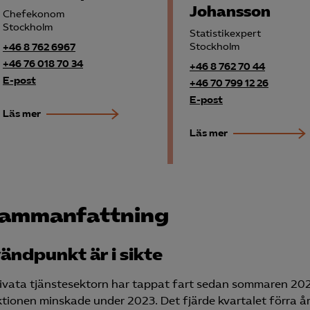
Johansson
Chefekonom
Stockholm
Statistikexpert
Stockholm
+46 8 762 6967
+46 76 018 70 34
+46 8 762 70 44
E-post
+46 70 799 12 26
E-post
Läs mer
Läs mer
ammanfattning
ändpunkt är i sikte
ivata tjänstesektorn har tappat fart sedan sommaren 20
tionen minskade under 2023. Det fjärde kvartalet förra år