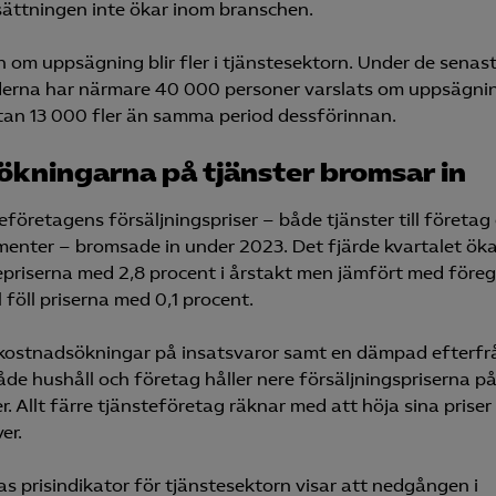
sättningen inte ökar inom branschen.
n om uppsägning blir fler i tjänstesektorn. Under de senast
rna har närmare 40 000 personer varslats om uppsägning
tan 13 000 fler än samma period dessförinnan.
ökningarna på tjänster bromsar in
eföretagens försäljningspriser – både tjänster till företag
enter – bromsade in under 2023. Det fjärde kvartalet ök
epriserna med 2,8 procent i årstakt men jämfört med före
 föll priserna med 0,1 procent.
kostnadsökningar på insatsvaror samt en dämpad efterf
åde hushåll och företag håller nere försäljningspriserna p
r. Allt färre tjänsteföretag räknar med att höja sina priser
er.
s prisindikator för tjänstesektorn visar att nedgången i