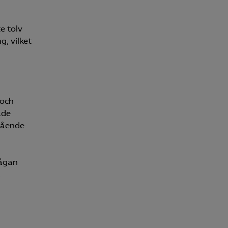
e tolv
, vilket
 och
ade
gående
rågan
å