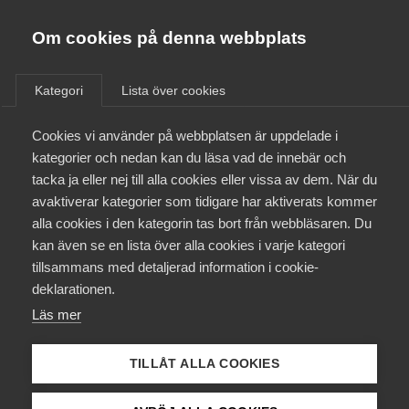
Almega
Förbund
Om cookies på denna webbplats
Almega Tjänste­förbunden
/
Aktuellt
/
Pressmeddelanden
/
Om Almega
Kategori
Lista över cookies
Almega Tjänste­företagen
Aktuellt
Cookies vi använder på webbplatsen är uppdelade i
Almega Utbildning
Välkommen höjning av taket
kategorier och nedan kan du läsa vad de innebär och
Innovations­företagen
tacka ja eller nej till alla cookies eller vissa av dem. När du
Medlemskapet
avaktiverar kategorier som tidigare har aktiverats kommer
Okategoriserade
Kompetens­företagen
alla cookies i den kategorin tas bort från webbläsaren. Du
Mina sidor
11 september 2023
Pressmeddelanden
kan även se en lista över alla cookies i varje kategori
Medie­företagen
tillsammans med detaljerad information i cookie-
Kontakt
Säkerhets­företagen
deklarationen.
Läs mer
Tåg­företagen
Kurser & utbildningar
Regeringen föreslår den kommande budgeten att
Vård­företagarna
taket för RUT och ROT-avdraget höjs från 50 000
TILLÅT ALLA COOKIES
kr till 75 000 om året per person. Detta välkomnas
Påverkansarbete
av Almega.