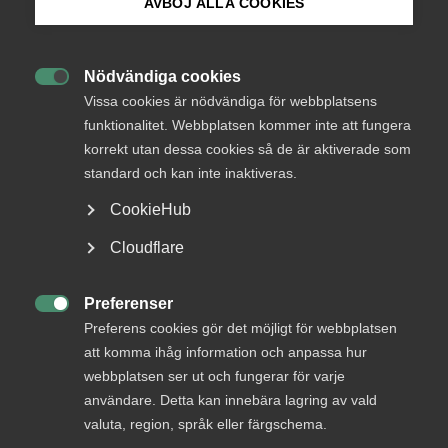
AVBÖJ ALLA COOKIES
Bli medlem
– Höjningen av taket är en bra stimulans i detta läge när
Nödvändiga cookies
konjunkturen viker och arbetsmarknaden kyls av, säger

Logga in på Arbetsgivarguiden
Vissa cookies är nödvändiga för webbplatsens
Patrick Joyce, chefekonom på Almega.
funktionalitet. Webbplatsen kommer inte att fungera
korrekt utan dessa cookies så de är aktiverade som
Sök på almega.se
Tack vare RUT-avdraget har efterfrågan på hushållsnära
tjänster ökat lavinartat. Det har i sin tur lett till många nya
standard och kan inte inaktiveras.
jobb, inte minst för människor som tidigare haft en svag
CookieHub
anknytning till arbetsmarknaden. Förslaget om att utöka
Press
avdraget förstärker reformens positiva effekter.
Cloudflare
In English
– Regeringen åtgärd är också bra långsiktigt.
Cookie-inställningar
Preferenser
Utvärderingar som Almega gjort har visat att RUT-avdraget

Preferens cookies gör det möjligt för webbplatsen
till stor del finansierar sig självt och ger viktiga
ingångsjobb till personer som står långt från
att komma ihåg information och anpassa hur
arbetsmarknaden, säger Patrick Joyce.
webbplatsen ser ut och fungerar för varje
användare. Detta kan innebära lagring av vald
valuta, region, språk eller färgschema.