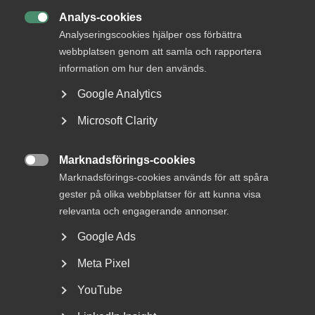
Publicerad:
11 september 2023
Analys-cookies
Senast uppdaterad:
11 september 2023

Analyseringscookies hjälper oss förbättra
webbplatsen genom att samla och rapportera
information om hur den används.
Google Analytics
DU KANSKE OCKSÅ ÄR INTRESSERAD AV
Microsoft Clarity
DETTA?
Marknadsförings-cookies

Marknadsförings-cookies används för att spåra
gester på olika webbplatser för att kunna visa
relevanta och engagerande annonser.
Google Ads
Meta Pixel
“Tillväxten tillbaka i fokus"
YouTube