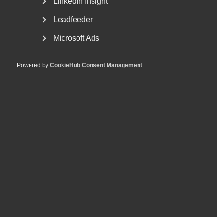
Semestern är över. Hur känns det inför hösten och vilka
LinkedIn Insight
frågor står högst på tjänsteföretagens agenda?...
Leadfeeder
Microsoft Ads
Powered by
CookieHub Consent Management
"Nu går vi mot ljusare tider"
Har du vårkänslor? – Absolut, nu går vi mot ljusare tider,
vem kan ogilla det? För arbetsgivare betyder...