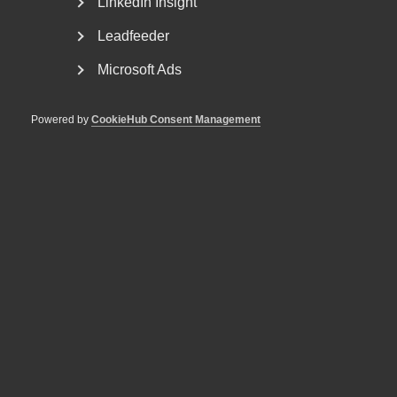
LinkedIn Insight
Publicerad:
6 september 2023
Senast uppdaterad:
12 februari 2024
Leadfeeder
Microsoft Ads
Powered by
CookieHub Consent Management
MER OM AD-DOM
22 juni
AD-domar
Uteblivna förhandlingar räckte
inte för MBL‑skadestånd enligt
AD
22 juni
AD-domar
Försäkringskassan förlorade