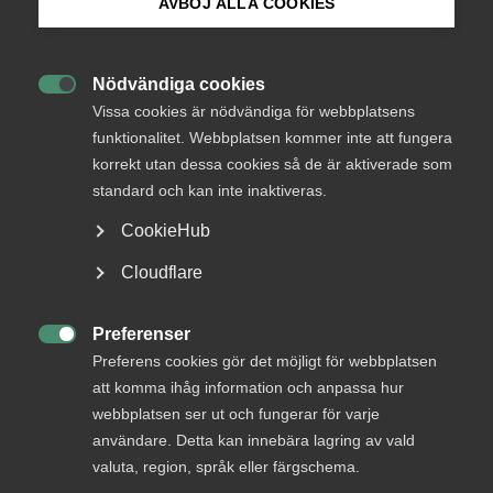
AVBÖJ ALLA COOKIES
(Länk till domen på Arbetsdomstolens hemsida)
Bli medlem
Parterna var oense om staten nekat polisaspiranten att ha
Nödvändiga cookies
med sig en facklig förtroendeman under

Logga in på Arbetsgivarguiden
Vissa cookies är nödvändiga för webbplatsens
säkerhetsprövningsintervjun och, om så skulle anses varit
funktionalitet. Webbplatsen kommer inte att fungera
fallet, om ett sådant nekande utgjort en
korrekt utan dessa cookies så de är aktiverade som
Sök på almega.se
föreningsrättskränkning.
standard och kan inte inaktiveras.
Vidare var parterna oense om staten utsatt
CookieHub
polisaspiranten för könsdiskriminering genom
Press
Cloudflare
Polismyndighetens frågor och kommentarer vid
In English
säkerhetsprövningsintervjun samt vid det efterföljande
beslutet att inte godkänna henne för arbete i
Cookie-inställningar
Preferenser
säkerhetsklassad befattning.

Preferens cookies gör det möjligt för webbplatsen
att komma ihåg information och anpassa hur
Enligt Arbetsdomstolen hade polisaspiranten nekats att
webbplatsen ser ut och fungerar för varje
ha med sig en facklig förtroendeman men beskedet
användare. Detta kan innebära lagring av vald
motiverades med Polismyndighetens rutiner och syn på hur
valuta, region, språk eller färgschema.
säkerhetsprövningar bäst genomfördes snarare än med