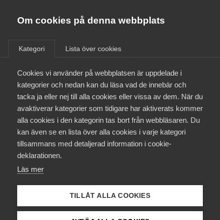
Almega
Förbund
Om cookies på denna webbplats
Almega Tjänste­förbunden
/
Aktuellt
/
AD-domar
/
Om Almega
Kategori
Lista över cookies
Almega Tjänste­företagen
Aktuellt
Cookies vi använder på webbplatsen är uppdelade i
Almega Utbildning
Ny AD-dom
kategorier och nedan kan du läsa vad de innebär och
Innovations­företagen
tacka ja eller nej till alla cookies eller vissa av dem. När du
Medlemskapet
Fråga om en kvinnlig polisaspirant utsatts för
avaktiverar kategorier som tidigare har aktiverats kommer
Kompetens­företagen
alla cookies i den kategorin tas bort från webbläsaren. Du
föreningsrättskränkning och könsdiskriminering i
Mina sidor
kan även se en lista över alla cookies i varje kategori
Medie­företagen
samband med en säkerhetsprövning.
tillsammans med detaljerad information i cookie-
Kontakt
Säkerhets­företagen
deklarationen.
AD-dom
6 september 2023
AD-domar
Läs mer
Tåg­företagen
Kurser & utbildningar
Vård­företagarna
TILLÅT ALLA COOKIES
Påverkansarbete
AD 2023 nr 47