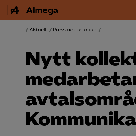
Almega
/
Aktuellt
/
Pressmeddelanden
/
Nytt kollek
medarbeta
avtalsomr
Kommunika