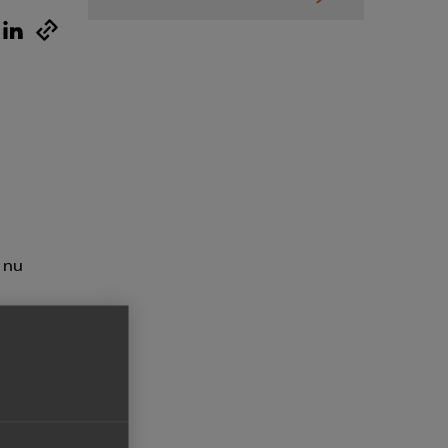
Kurser & utbildningar
Påverkansarbete
Bli medlem
Logga in på
Arbetsgivarguiden
 nu
Sök på almega.se
å
Press
In English
Cookie-inställningar