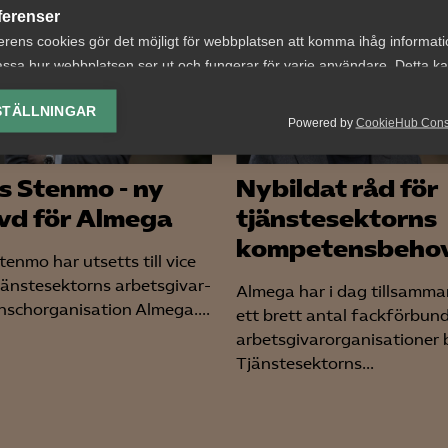
 DETTA?
ferenser
erens cookies gör det möjligt för webbplatsen att komma ihåg informat
ssa hur webbplatsen ser ut och fungerar för varje användare. Detta k
ing av vald valuta, region, språk eller färgschema.
STÄLLNINGAR
Powered by
CookieHub Con
lys-cookies
yseringscookies hjälper oss förbättra webbplatsen genom att samla oc
s Stenmo - ny
Nybildat råd för
rmation om hur den används.
 vd för Almega
tjänstesektorns
Google Analytics
kompetensbeho
Microsoft Clarity
enmo har utsetts till vice
tjänstesektorns arbetsgivar-
Almega har i dag tillsamm
nschorganisation Almega....
ett brett antal fackförbun
knadsförings-cookies
arbetsgivarorganisationer 
nadsförings-cookies används för att spåra gester på olika webbplatser 
Tjänstesektorns...
 relevanta och engagerande annonser.
Google Ads
Meta Pixel