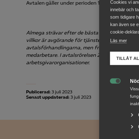
Cookies vi an
Avtalen gäller under perioden 1 augusti 2023 till
innebär och tac
som tidigare h
kan även se en
cookie-deklara
Almega strävar efter de bästa förutsättningar
villkor är avgörande för tjänsteföretagens fr
Läs mer
avtalsförhandlingarna, men framför allt varje 
medarbetare. I avtalsrörelsen 2023 tecknar Alm
TILLÅT A
arbetsgivarorganisationer.
Nöd

Viss
Publicerad:
3 juli 2023
fung
Senast uppdaterad:
3 juli 2023
inak