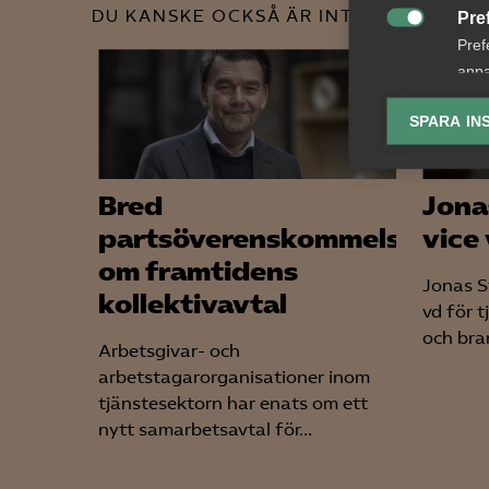
DU KANSKE OCKSÅ ÄR INTRESSERAD AV
Pre

Pref
anpa
lagr
SPARA IN
Ana

Anal
Bred
Jona
info
partsöverenskommelse
vice
om framtidens
Jonas St
kollektivavtal
vd för 
och bra
Mar
Arbetsgivar- och

Mark
arbetstagarorganisationer inom
visa
tjänstesektorn har enats om ett
nytt samarbetsavtal för...