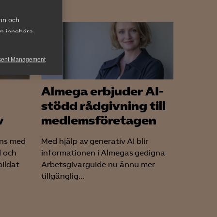
ion och
an innebära
sent Management
h rapportera
Almega erbjuder AI-
stödd rådgivning till
v
medlemsföretagen
ans med
Med hjälp av generativ AI blir
d och
informationen i Almegas gedigna
bildat
Arbetsgivarguide nu ännu mer
för att kunna
tillgänglig...