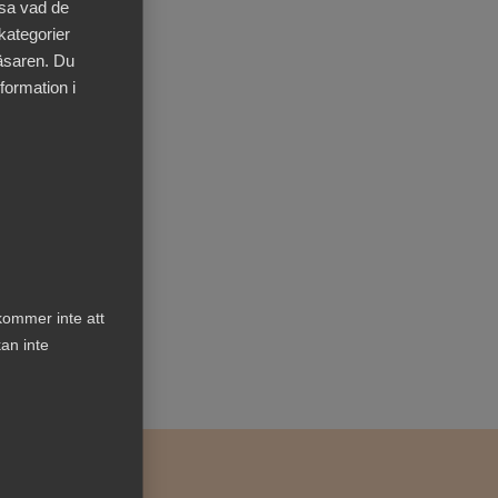
äsa vad de
 kategorier
läsaren. Du
formation i
iva
r
kommer inte att
an inte