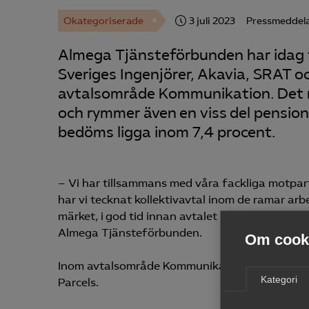
Okategoriserade
3 juli 2023
Pressmeddel
Almega Tjänsteförbunden har idag t
Sveriges Ingenjörer, Akavia, SRAT 
avtalsområde Kommunikation. Det n
och rymmer även en viss del pension
bedöms ligga inom 7,4 procent.
– Vi har tillsammans med våra fackliga motpart
har vi tecknat kollektivavtal inom de ramar ar
märket, i god tid innan avtalet löper ut. Det 
Almega Tjänsteförbunden.
Om cooki
Inom avtalsområde Kommunikation finns t ex fö
Kategori
Parcels.