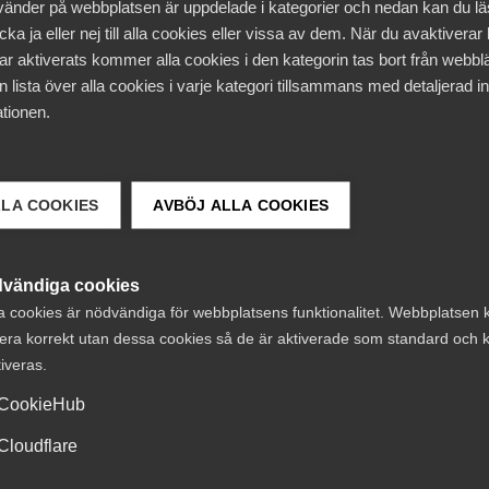
vänder på webbplatsen är uppdelade i kategorier och nedan kan du l
 31 juli 2025.
ka ja eller nej till alla cookies eller vissa av dem. När du avaktiverar
ar aktiverats kommer alla cookies i den kategorin tas bort från webb
 lista över alla cookies i varje kategori tillsammans med detaljerad in
tionen.
na för både företag och medarbetare. Att erbjuda attrakt
amgång. Tillsammans skapar vi en bra arbetsmarknad: unde
dag på arbetsplatserna i samtal mellan företagare och
ega sammanlagt ca 130 avtal, flest av alla
LLA COOKIES
AVBÖJ ALLA COOKIES
vändiga cookies
a cookies är nödvändiga för webbplatsens funktionalitet. Webbplatsen 
era korrekt utan dessa cookies så de är aktiverade som standard och k
tiveras.
CookieHub
Cloudflare