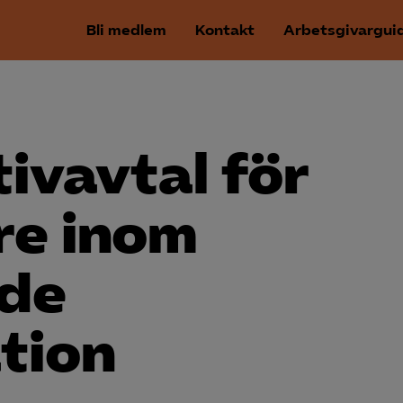
Bli medlem
Kontakt
Arbetsgivargui
tivavtal för
re inom
åde
tion