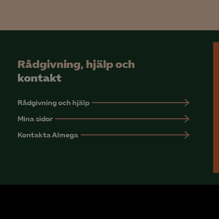
YouTube
LinkedIn Insight
Leadfeeder
Rådgivning, hjälp och
Microsoft Ads
kontakt
Rådgivning och hjälp
Mina sidor
Kontakta Almega