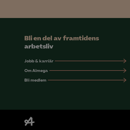
Bli en del av framtidens
arbetsliv
Jobb & karriär
Om Almega
Bli medlem