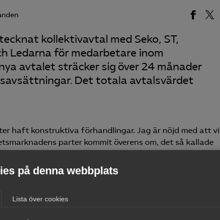
anden
ecknat kollektivavtal med Seko, ST,
och Ledarna för medarbetare inom
ya avtalet sträcker sig över 24 månader
savsättningar. Det totala avtalsvärdet
er haft konstruktiva förhandlingar. Jag är nöjd med att vi
betsmarknadens parter kommit överens om, det så kallade
säger Susanne Svärd Elfström som är ansvarig förhandlare p
es på denna webbplats
retag som PostNord, Swedavia, Citymail, Menzies, Bring
Lista över cookies