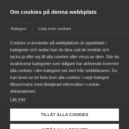
Almega
Förbund
Om cookies på denna webbplats
Almega Tjänste­förbunden
/
Aktuellt
/
Pressmeddelanden
/
Om Almega
Kategori
Lista över cookies
Almega Tjänste­företagen
Aktuellt
Cookies vi använder på webbplatsen är uppdelade i
Almega Utbildning
Nytt bilvårdsavtal med
kategorier och nedan kan du läsa vad de innebär och
Transport
Innovations­företagen
tacka ja eller nej till alla cookies eller vissa av dem. När du
Medlemskapet
avaktiverar kategorier som tidigare har aktiverats kommer
Kompetens­företagen
alla cookies i den kategorin tas bort från webbläsaren. Du
Mina sidor
Okategoriserade
7 juli 2023
Pressmeddelanden
kan även se en lista över alla cookies i varje kategori
Medie­företagen
tillsammans med detaljerad information i cookie-
Kontakt
Säkerhets­företagen
deklarationen.
Läs mer
Tåg­företagen
Kurser & utbildningar
Almega Tjänsteföretagen har tecknat nytt
Vård­företagarna
kollektivavtal med Transportarbetareförbundet för
TILLÅT ALLA COOKIES
Påverkansarbete
bilvårdspersonal. Avtalet sträcker sig över 24
månader och har en total löneökningsnivå om 7,4