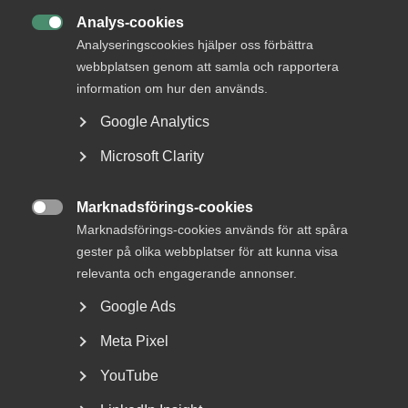
avtalsförhandlingarna, men framför allt varje dag på
Analys-cookies
arbetsplatserna i samtal mellan företagare och

medarbetare. I avtalsrörelsen 2023 tecknar Almega
Analyseringscookies hjälper oss förbättra
sammanlagt 130 avtal, flest av alla
webbplatsen genom att samla och rapportera
arbetsgivarorganisationer.
information om hur den används.
Google Analytics
Microsoft Clarity
Publicerad:
7 juli 2023
Senast uppdaterad:
7 juli 2023
Marknadsförings-cookies

Marknadsförings-cookies används för att spåra
gester på olika webbplatser för att kunna visa
relevanta och engagerande annonser.
DU KANSKE OCKSÅ ÄR INTRESSERAD AV
Google Ads
DETTA?
Meta Pixel
YouTube