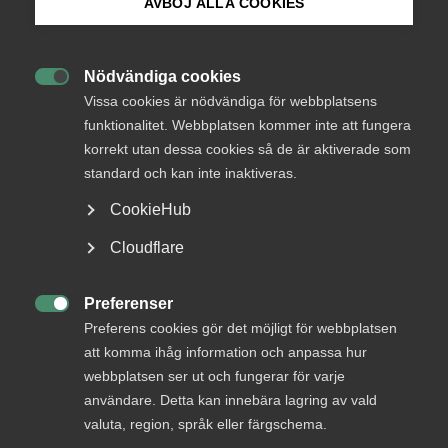
AVBÖJ ALLA COOKIES
procent.
Bli medlem
Nödvändiga cookies

Logga in på Arbetsgivarguiden
– Det är positivt att vi tecknat ytterligare ett avtal där allt
Vissa cookies är nödvändiga för webbplatsens
ryms inom märket, alltså de ramar som parterna tidigare
funktionalitet. Webbplatsen kommer inte att fungera
har kommit överens om. Förhandlingarna har skett i god
korrekt utan dessa cookies så de är aktiverade som
Sök på almega.se
anda med det gemensamma målet att hitta villkor som
standard och kan inte inaktiveras.
fungerar långsiktigt för både arbetsgivare och
medarbetare, säger Joakim Josefsson, avtalsansvarig
CookieHub
förhandlare för Almega Tjänsteföretagen.
Press
Cloudflare
In English
Avtalet löper under 24 månader, från den 1 juli 2023 till den
30 juni 2025, och har en total löneökningsnivå om 7,4
Cookie-inställningar
Preferenser
procent.

Preferens cookies gör det möjligt för webbplatsen
att komma ihåg information och anpassa hur
Almega strävar efter de bästa förutsättningarna för både
webbplatsen ser ut och fungerar för varje
företagare och medarbetare. Att erbjuda attraktiva villkor
användare. Detta kan innebära lagring av vald
är avgörande för tjänste­företagens framgång.
valuta, region, språk eller färgschema.
Tillsammans skapar vi en bra arbetsmarknad: under