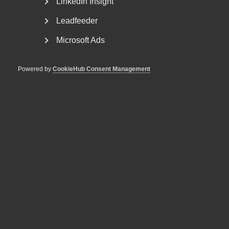
LinkedIn Insight
Leadfeeder
Microsoft Ads
Powered by
CookieHub Consent Management
Almega erbjuder AI-stödd
rådgivning till
medlemsföretagen
Med hjälp av generativ AI blir informationen i Almegas
gedigna Arbetsgivarguide nu ännu mer tillgänglig...