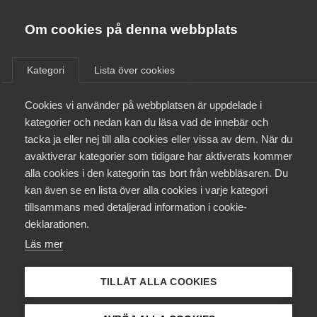
Almega
Förbund
Om cookies på denna webbplats
Almega Tjänste­förbunden
/
Aktuellt
/
Pressmeddelanden
/
Om Almega
Kategori
Lista över cookies
Almega Tjänste­företagen
Aktuellt
Cookies vi använder på webbplatsen är uppdelade i
Almega Utbildning
Nytt kollektivavtal för
kategorier och nedan kan du läsa vad de innebär och
Tidningsdistribution
Innovations­företagen
tacka ja eller nej till alla cookies eller vissa av dem. När du
Medlemskapet
avaktiverar kategorier som tidigare har aktiverats kommer
Kompetens­företagen
alla cookies i den kategorin tas bort från webbläsaren. Du
Mina sidor
Okategoriserade
16 maj 2023
Pressmeddelanden
kan även se en lista över alla cookies i varje kategori
Medie­företagen
tillsammans med detaljerad information i cookie-
Kontakt
Säkerhets­företagen
deklarationen.
Läs mer
Tåg­företagen
Kurser & utbildningar
Medieföretagen inom Almega har idag tecknat
Vård­företagarna
kollektivavtal med Transportarbetareförbundet.
TILLÅT ALLA COOKIES
Påverkansarbete
Det nya avtalet sträcker sig över 24 månader och
det totala avtalsvärdet är 7,4 procent.