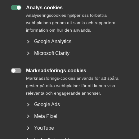
är avgörande för tjänste­företagens framgång.
Analys-cookies
Tillsammans skapar vi en bra arbetsmarknad: under

avtalsförhandlingarna, men framför allt varje dag på
Analyseringscookies hjälper oss förbättra
arbetsplatserna i samtal mellan företagare och
webbplatsen genom att samla och rapportera
medarbetare. I avtalsrörelsen 2023 tecknar Almega
information om hur den används.
sammanlagt 130 avtal, flest av alla
Google Analytics
arbetsgivarorganisationer.
Microsoft Clarity
Marknadsförings-cookies
Publicerad:
16 maj 2023

Senast uppdaterad:
16 maj 2023
Marknadsförings-cookies används för att spåra
gester på olika webbplatser för att kunna visa
relevanta och engagerande annonser.
Google Ads
DU KANSKE OCKSÅ ÄR INTRESSERAD AV
Meta Pixel
DETTA?
YouTube