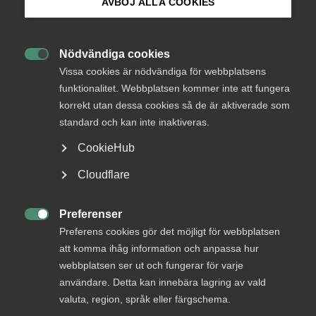
AVBÖJ ALLA COOKIES
Bli medlem
– Det är glädjande att vi tillsammans med vår fackliga
Nödvändiga cookies
motpart tecknat kollektivavtal inom de ramar, det så

Logga in på Arbetsgivarguiden
Vissa cookies är nödvändiga för webbplatsens
kallade märket, som arbetsmarknadens parter är överens
funktionalitet. Webbplatsen kommer inte att fungera
om. Det säger Viktoria Lundqvist som är ansvarig
korrekt utan dessa cookies så de är aktiverade som
Sök på almega.se
förhandlare på Medieföretagen.
standard och kan inte inaktiveras.
Avtalet gäller under perioden 1 maj 2023 till 30 april 2025
CookieHub
och innebär att lönetariffer och tillägg höjs med 4,1
Press
Cloudflare
procent från den 1 maj 2023 och 3,3 procent från den 1 maj
In English
2024.
Cookie-inställningar
Preferenser
Kollektivavtalet berör ca 7 000 anställda.

Preferens cookies gör det möjligt för webbplatsen
att komma ihåg information och anpassa hur
webbplatsen ser ut och fungerar för varje
användare. Detta kan innebära lagring av vald
Almega strävar efter de bästa förutsättningarna för både
valuta, region, språk eller färgschema.
företagare och medarbetare. Att erbjuda attraktiva villkor