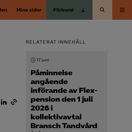
den
Mina sidor
Förbund
Almega Tjänste­förbunden
Om Almega
Almega Tjänste­företagen
RELATERAT INNEHÅLL
Almega Utbildning
Aktuellt
Innovations­företagen
17 juni
Kompetens­företagen
Medlemskapet
Påminnelse
Medie­företagen
angående
införande av Flex­
Säkerhets­företagen
Mina sidor
pension den 1 juli
Tåg­företagen
2026 i
Kontakt
Vård­företagarna
kollektivavtal
Bransch Tandvård