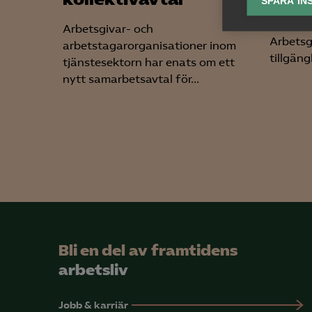
SPARA IN
Med hjäl
Ana
informa
Arbetsgivar- och

Anal
Arbetsg
arbetstagarorganisationer inom
info
tillgängl
tjänstesektorn har enats om ett
nytt samarbetsavtal för...
Mar

Mark
visa
Bli en del av framtidens
arbetsliv
Jobb & karriär