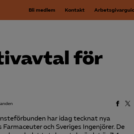
Bli medlem
Kontakt
Arbetsgivargui
tivavtal för
landen
nsteförbunden har idag tecknat nya
s Farmaceuter och Sveriges Ingenjörer. De