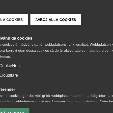
LLA COOKIES
AVBÖJ ALLA COOKIES
vändiga cookies
a cookies är nödvändiga för webbplatsens funktionalitet. Webbplatsen 
 DETTA?
era korrekt utan dessa cookies så de är aktiverade som standard och k
tiveras.
CookieHub
Cloudflare
ga erbjuder AI-
Almega lanserar
ferenser
erens cookies gör det möjligt för webbplatsen att komma ihåg informat
d rådgivning till
ny tjänst inom
ssa hur webbplatsen ser ut och fungerar för varje användare. Detta k
emsföretagen
upphandlingsrå
ing av vald valuta, region, språk eller färgschema.