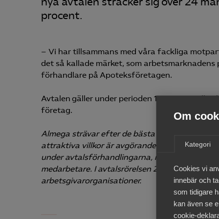
nya avtalen sträcker sig över 24 må
procent.
– Vi har tillsammans med våra fackliga motparte
det så kallade märket, som arbetsmarknadens p
förhandlare på Apoteksföretagen.
Avtalen gäller under perioden 1 maj 2023 till o
företag.
Om cooki
Almega strävar efter de bästa förutsättningar
Kategori
attraktiva villkor är avgörande för tjänste­fö
under avtalsförhandlingarna, men framförallt 
Cookies vi an
medarbetare. I avtalsrörelsen 2023 tecknar Alm
innebär och tac
arbetsgivarorganisationer.
som tidigare h
kan även se en
cookie-deklara