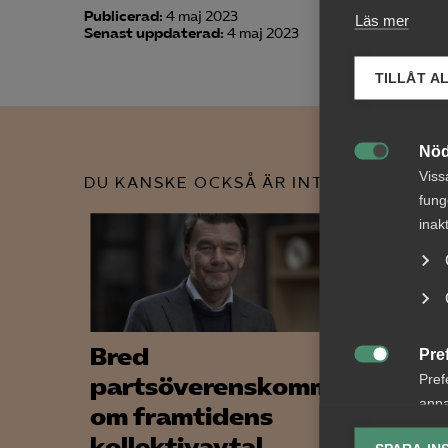
Publicerad:
4 maj 2023
Läs mer
Senast uppdaterad:
4 maj 2023
TILLÅT A
Nöd

Viss
DU KANSKE OCKSÅ ÄR INTRESSERAD AV
fung
inak
Bred
Alme
Pre

Pref
partsöverenskommelse
stöd
anpa
om framtidens
medl
lagr
kollektivavtal