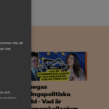
kommer inte att
an inte
 en
Almegas
ion och
näringspolitiska
an innebära
dgivning
podd - Vad är
kommerskollegium