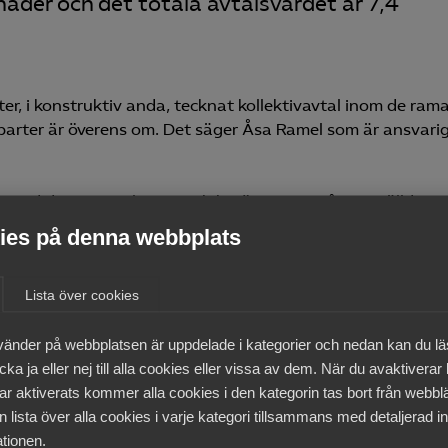
nader och det totala avtalsvärdet är 7,4
r, i konstruktiv anda, tecknat kollektivavtal inom de rama
arter är överens om. Det säger Åsa Ramel som är ansvari
ch med den 30 april 2025 och berör ca 2360 årsanställda vid
es på denna webbplats
na för både företagare och medarbetare. Att erbjuda
Lista över cookies
retagens framgång. Tillsammans skapar vi en bra arbetsmar
varje dag på arbetsplatserna i samtal mellan företagare o
vänder på webbplatsen är uppdelade i kategorier och nedan kan du l
ega sammanlagt 130 avtal, flest av alla
ka ja eller nej till alla cookies eller vissa av dem. När du avaktiverar
ar aktiverats kommer alla cookies i den kategorin tas bort från webb
 lista över alla cookies i varje kategori tillsammans med detaljerad in
tionen.