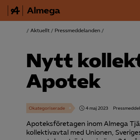
Almega
/
Aktuellt
/
Pressmeddelanden
/
Nytt kollek
Apotek
Okategoriserade
4 maj 2023
Pressmedde
Apoteksföretagen inom Almega Tjä
kollektivavtal med Unionen, Sverige