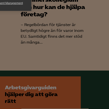
 Almega
sent Management
och hur kan de hjälpa
g kring
h rapportera
företag?
– Regelbördan för tjänster är
betydligt högre än för varor inom
EU. Samtidigt finns det mer stöd
än många...
för att kunna
Arbetsgivarguiden
hjälper dig att göra
rätt