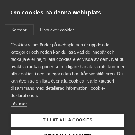
Almega
Förbund
Om cookies på denna webbplats
Almega Tjänste­förbunden
/
Aktuellt
/
Artiklar
/
Om Almega
Kategori
Lista över cookies
Almega Tjänste­företagen
Aktuellt
Cookies vi använder på webbplatsen är uppdelade i
Almega Utbildning
kategorier och nedan kan du läsa vad de innebär och
Innovations­företagen
tacka ja eller nej till alla cookies eller vissa av dem. När du
Medlemskapet
avaktiverar kategorier som tidigare har aktiverats kommer
Kompetens­företagen
alla cookies i den kategorin tas bort från webbläsaren. Du
Mina sidor
kan även se en lista över alla cookies i varje kategori
Medie­företagen
tillsammans med detaljerad information i cookie-
Kontakt
Säkerhets­företagen
deklarationen.
Skräddarsytt juristavtal
Läs mer
Tåg­företagen
Kurser & utbildningar
hjälper till att locka kunder
Vård­företagarna
TILLÅT ALLA COOKIES
och talanger
Påverkansarbete