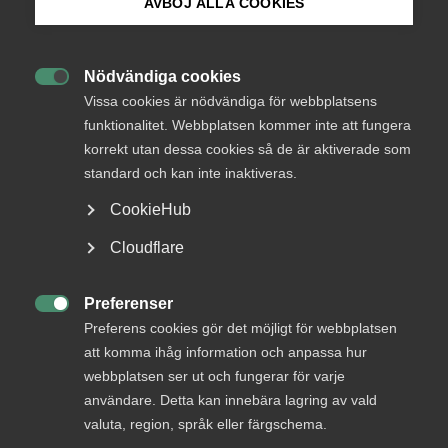
AVBÖJ ALLA COOKIES
Äntligen finns ett kollektivavtal specifikt anpassat
Bli medlem
för jurist- och advokatbyråers verksamhet och
verklighet, något som efterfrågats av branschen.
Nödvändiga cookies

Logga in på Arbetsgivarguiden
Vilka är fördelarna och vad gör det speciellt? Vi
Vissa cookies är nödvändiga för webbplatsens
reder ut.
funktionalitet. Webbplatsen kommer inte att fungera
korrekt utan dessa cookies så de är aktiverade som
Sök på almega.se
Arbetsgivarfrågor
6 april 2022
Artiklar
standard och kan inte inaktiveras.
CookieHub
Press
Cloudflare
MER OM ARBETSGIVARFRÅGOR
In English
Cookie-inställningar
Preferenser

Preferens cookies gör det möjligt för webbplatsen
26 juni
att komma ihåg information och anpassa hur
För varmt på jobbet? Så kan du som
webbplatsen ser ut och fungerar för varje
arbetsgivare agera
användare. Detta kan innebära lagring av vald
valuta, region, språk eller färgschema.