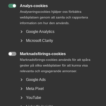
massflyktsdirektivet
Analys-cookies

Analyseringscookies hjälper oss förbättra
webbplatsen genom att samla och rapportera
Måndagen den 7 mars öppnade EU gränserna fullt ut till
Ukraina genom det så kallade massflyktsdirektivet.
information om hur den används.
Flyende från Ukraina får skydd i EU i ett år, men det kan
Google Analytics
komma att förlängas till tre år. Mottagandet ska fördelas
mellan EU:s medlemsländer på frivillig basis.
Microsoft Clarity
– Migrationsverket räknar med att 76 000 flyktingar från
Marknadsförings-cookies
Ukraina kan komma till Sverige före sommaren, men

utesluter inte att det kan bli betydligt fler, säger Patrick
Marknadsförings-cookies används för att spåra
Joyce.
gester på olika webbplatser för att kunna visa
relevanta och engagerande annonser.
Registrering och arbetstillstånd
Google Ads
Flyende från Ukraina som kommer till Sverige ska
Meta Pixel
registrera sig hos Migrationsverkets servicekontor och
YouTube
kommer därefter beviljas uppehålls- och arbetstillstånd
med en initial giltighetstid på ett år. Processen ska gå