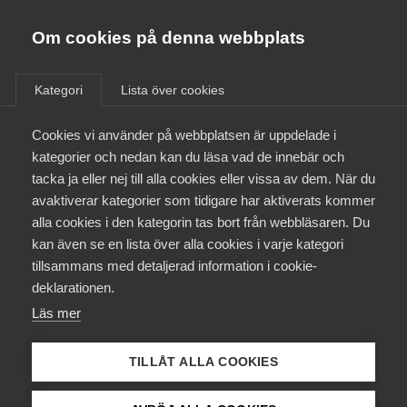
Almega
Förbund
Om cookies på denna webbplats
Almega Tjänste­förbunden
/
Aktuellt
/
Artiklar
/
Om Almega
Kategori
Lista över cookies
Almega Tjänste­företagen
Aktuellt
Cookies vi använder på webbplatsen är uppdelade i
Almega Utbildning
kategorier och nedan kan du läsa vad de innebär och
Innovations­företagen
tacka ja eller nej till alla cookies eller vissa av dem. När du
Medlemskapet
avaktiverar kategorier som tidigare har aktiverats kommer
Kompetens­företagen
alla cookies i den kategorin tas bort från webbläsaren. Du
Mina sidor
kan även se en lista över alla cookies i varje kategori
Medie­företagen
tillsammans med detaljerad information i cookie-
Kontakt
Säkerhets­företagen
deklarationen.
Läs mer
Tåg­företagen
Kurser & utbildningar
Vård­företagarna
TILLÅT ALLA COOKIES
Påverkansarbete
Skydd och arbete i Sverige för