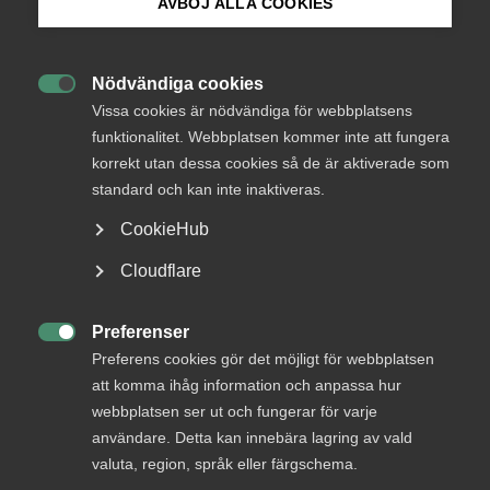
AVBÖJ ALLA COOKIES
personer från Ukraina
Bli medlem
Europa står inför den största flyktingkatastrofen
Nödvändiga cookies

Logga in på Arbetsgivarguiden
sedan andra världskriget. Mer än fyra miljoner
Vissa cookies är nödvändiga för webbplatsens
människor kan tvingas fly från Ukraina inom kort.
funktionalitet. Webbplatsen kommer inte att fungera
Almegas chefekonom Patrick Joyce förklarar vad
korrekt utan dessa cookies så de är aktiverade som
Sök på almega.se
som gäller för de som kommer till Sverige.
standard och kan inte inaktiveras.
CookieHub
Okategoriserade
11 mars 2022
Artiklar
Press
Cloudflare
In English
Cookie-inställningar
Preferenser

Preferens cookies gör det möjligt för webbplatsen
Europa står inför den största flyktingkatastrofen i Europa
att komma ihåg information och anpassa hur
sedan 1945. Hittills har 2,3 miljoner människor flytt från
Ukraina och 4–5 miljoner människor kan vara på flykt inom
webbplatsen ser ut och fungerar för varje
kort.
användare. Detta kan innebära lagring av vald
valuta, region, språk eller färgschema.
Aktivering av