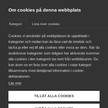
Almega
Förbund
Om cookies på denna webbplats
Almega Tjänste­förbunden
/
Aktuellt
/
Artiklar
/
Om Almega
Kategori
Lista över cookies
Almega Tjänste­företagen
Aktuellt
Cookies vi använder på webbplatsen är uppdelade i
Almega Utbildning
kategorier och nedan kan du läsa vad de innebär och
Innovations­företagen
tacka ja eller nej till alla cookies eller vissa av dem. När du
Medlemskapet
avaktiverar kategorier som tidigare har aktiverats kommer
Kompetens­företagen
alla cookies i den kategorin tas bort från webbläsaren. Du
Mina sidor
kan även se en lista över alla cookies i varje kategori
Medie­företagen
tillsammans med detaljerad information i cookie-
Kontakt
Säkerhets­företagen
deklarationen.
Läs mer
Tåg­företagen
Kurser & utbildningar
Vård­företagarna
TILLÅT ALLA COOKIES
Påverkansarbete
omöjligt att handla med Ryssland