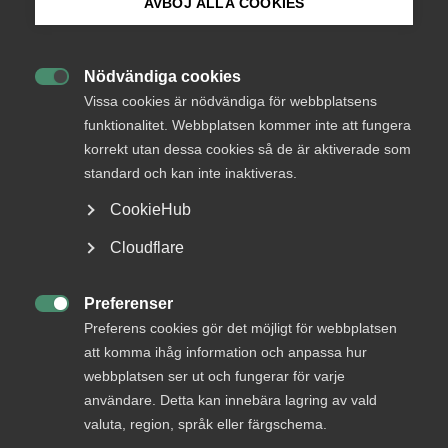
AVBÖJ ALLA COOKIES
”I praktiken omöjligt att
Bli medlem
handla med Ryssland”
Nödvändiga cookies

Logga in på Arbetsgivarguiden
Vissa cookies är nödvändiga för webbplatsens
De praktiska problemen förknippade med ryska
funktionalitet. Webbplatsen kommer inte att fungera
handelsförbindelser är många. Därtill kommer de
korrekt utan dessa cookies så de är aktiverade som
Sök på almega.se
standard och kan inte inaktiveras.
moraliska. Almegas Ukrainasamordnare, David
Wästberg, förklarar varför handel med Ryssland i
CookieHub
stort sett är helt omöjlig.
Press
Cloudflare
In English
Okategoriserade
16 mars 2022
Artiklar
Cookie-inställningar
Preferenser

Preferens cookies gör det möjligt för webbplatsen
att komma ihåg information och anpassa hur
webbplatsen ser ut och fungerar för varje
– Oavsett om det man handlar med är föremål för
användare. Detta kan innebära lagring av vald
sanktioner eller inte är det i dag praktiken omöjligt att
valuta, region, språk eller färgschema.
bedriva affärer med Ryssland, säger David Wästberg,