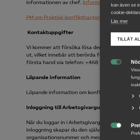
informationen av chef.
Information till medarb
kan även se en
cookie-deklara
PM om Praktisk konflikthantering – informatio
Läs mer
Kontaktuppgifter
TILLÅT A
Vi kommer att försöka lösa den uppkomna situat
ut, vilket innebär att berörda förhandlare komm
Nöd
första hand via telefon: +468 762 6080 alterna

Viss
Löpande information
fung
inak
Löpande information om konflikten finns på
w
Inloggning till Arbetsgivarguiden
När du loggar in i Arbetsgivarguiden fungera
Pre
inloggning skapar du den själv, klicka på länke

Pref
organisationsnummer och medlemsnummer (finns