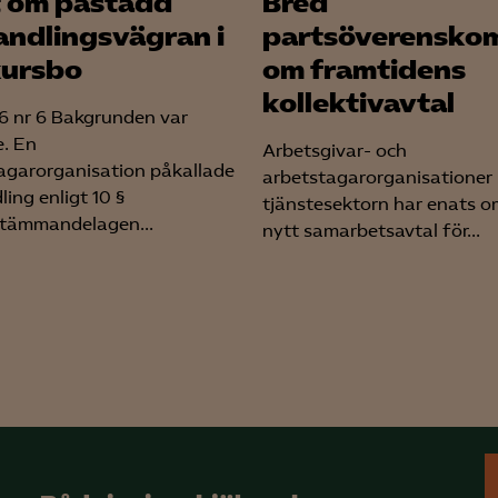
t om påstådd
Bred
LinkedIn Insight
andlingsvägran i
partsöverensko
Leadfeeder
ursbo
om framtidens
Microsoft Ads
kollektivavtal
 nr 6 Bakgrunden var
e. En
Arbetsgivar- och
agarorganisation påkallade
arbetstagarorganisationer
ing enligt 10 §
tjänstesektorn har enats o
tämmandelagen...
nytt samarbetsavtal för...