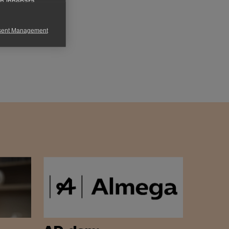
an innebära
sent Management
h rapportera
för att kunna