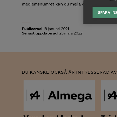
anpa
medlemsnumret kan du mejla organisationsnumr
lagr
SPARA IN
Ana

Anal
Publicerad:
13 januari 2021
info
Senast uppdaterad:
25 mars 2022
Mar

DU KANSKE OCKSÅ ÄR INTRESSERAD AV
Mark
visa