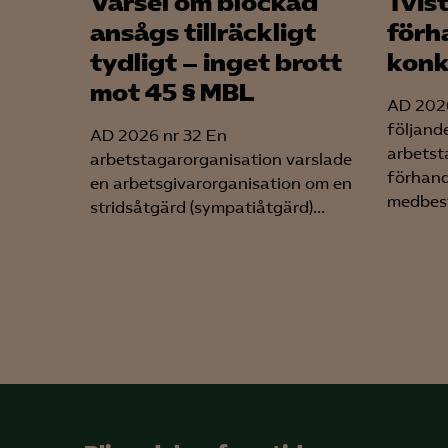
Varsel om blockad
Tvis
ansågs tillräckligt
förh
tydligt – inget brott
konk
mot 45 § MBL
AD 2026
följand
AD 2026 nr 32 En
arbetst
arbetstagarorganisation varslade
förhandl
en arbetsgivarorganisation om en
medbes
stridsåtgärd (sympatiåtgärd)...