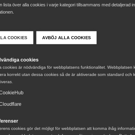
etare om konflikt
(worddokument), (Inloggning krävs)
 lista över alla cookies i varje kategori tillsammans med detaljerad in
tionen.
n till berörda företag, Almega 2020
. (inloggning krävs)
LLA COOKIES
AVBÖJ ALLA COOKIES
ionen så snabbt som möjligt för att konflikten inte ska 
er att vara svåra att nå. Använd gärna Almegas konfliktjou
vändiga cookies
tivt vår mail
konflikt@almega
.
se
a cookies är nödvändiga för webbplatsens funktionalitet. Webbplatsen 
era korrekt utan dessa cookies så de är aktiverade som standard och k
tiveras.
ww.avtalsrorelsen.nu
CookieHub
Cloudflare
r det bäst med webbläsaren Chrome. Om du inte har någon
ferenser
n under inloggningsrutorna. Du behöver ert
erens cookies gör det möjligt för webbplatsen att komma ihåg informat
 på fakturan från Svenskt Näringsliv). Om du inte hitta