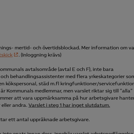
lnings- mertid- och övertidsblockad
.
Mer information om v
tskick
. (Inloggning krävs)
Kommunals avtalsområde (avtal E och F), inte bara
 och behandlingsassistenter med flera yrkeskategorier so
en kökspersonal, städ m.fl kringfunktioner/servicefunktio
 Kommunals medlemmar, men varslet riktar sig till ”alla”
mmer att vara uppmärksamma på hur arbetsgivare hante
 eller andra.
Varslet i steg 1 har inget slutdatum.
ttar ett antal uppräknade arbetsgivare.
a inte enats innan dess, innebär varslet arbetsnedläggelse