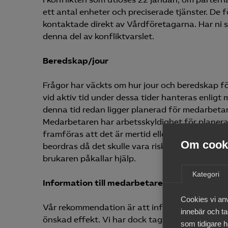
ett antal enheter och preciserade tjänster. De 
kontaktade direkt av Vårdföretagarna. Har ni
denna del av konfliktvarslet.
Beredskap/jour
Frågor har väckts om hur jour och beredskap för
vid aktiv tid under dessa tider hanteras enligt m
denna tid redan ligger planerad för medarbetar
Medarbetaren har arbetsskyldighet för planerad
framföras att det är mertid eller övertid som b
Om cooki
beordras då det skulle vara risk för brukares li
brukaren påkallar hjälp.
Kategori
Information till medarbetare
Cookies vi an
Vår rekommendation är att information om konf
innebär och tac
önskad effekt. Vi har dock tagit fram ett dok
som tidigare h