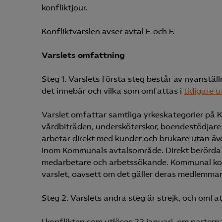
konfliktjour.
Konfliktvarslen avser avtal E och F.
Varslets omfattning
Steg 1. Varslets första steg består av nyanstäl
det innebär och vilka som omfattas i
tidigare u
Varslet omfattar samtliga yrkeskategorier på 
vårdbiträden, undersköterskor, boendestödjare
arbetar direkt med kunder och brukare utan äv
inom Kommunals avtalsområde. Direkt berörda är
medarbetare och arbetssökande. Kommunal ko
varslet, oavsett om det gäller deras medlemmar
Steg 2. Varslets andra steg är strejk, och omfa
I konflikten som utlöses 22 januari, om partern