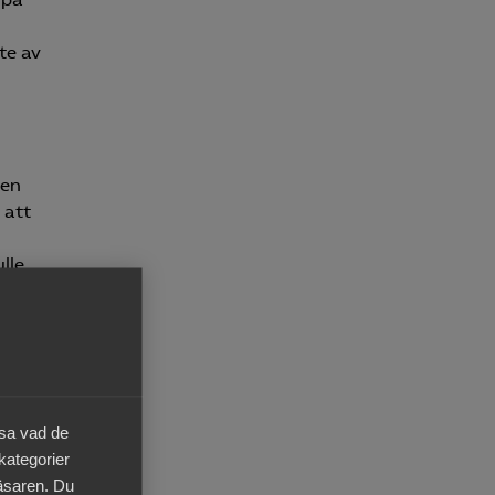
te av
gen
 att
lle
äsa vad de
tt ge
 kategorier
ga
läsaren. Du