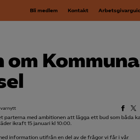
Bli medlem
Kontakt
Arbetsgivargui
n om Kommuna
sel
varnytt
et parterna med ambitionen att lägga ett bud som båda kan
der ikraft 15 januari kl 10:00.
med information utifrån en del av de frågor vi får i vår