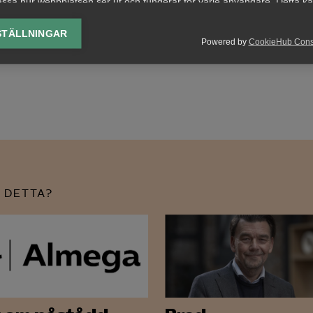
ssa hur webbplatsen ser ut och fungerar för varje användare. Detta k
et till
medlem@almega.se
så hjälper vi dig.
ing av vald valuta, region, språk eller färgschema.
STÄLLNINGAR
Powered by
CookieHub Con
lys-cookies
yseringscookies hjälper oss förbättra webbplatsen genom att samla oc
rmation om hur den används.
Google Analytics
Microsoft Clarity
knadsförings-cookies
 DETTA?
nadsförings-cookies används för att spåra gester på olika webbplatser 
 relevanta och engagerande annonser.
Google Ads
Meta Pixel
YouTube