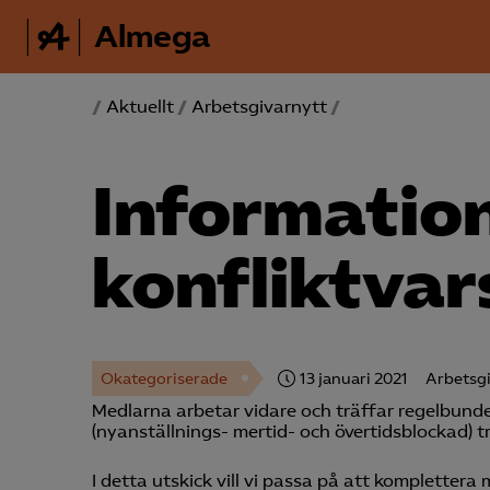
Almega
/
Aktuellt
/
Arbetsgivarnytt
/
Informatio
konfliktvar
Okategoriserade
13 januari 2021
Arbetsgi
Medlarna arbetar vidare och träffar regelbund
(nyanställnings- mertid- och övertidsblockad) trä
I detta utskick vill vi passa på att komplettera 