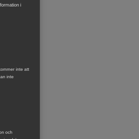
formation i
bryta
r, i
kommer inte att
an inte
ion och
r