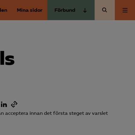
den
Mina sidor
Förbund
Almega Tjänste­förbunden
Om Almega
Almega Tjänste­företagen
Almega Utbildning
ls
Aktuellt
Innovations­företagen
Kompetens­företagen
Medlemskapet
Medie­företagen
Säkerhets­företagen
Mina sidor
Tåg­företagen
 acceptera innan det första steget av varslet
Kontakt
Vård­företagarna