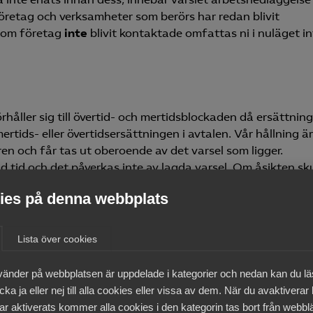
företag och verksamheter som berörs har redan blivit
 som företag
inte
blivit kontaktade omfattas ni i nuläget in
håller sig till övertid- och mertidsblockaden då ersättnin
ertids- eller övertidsersättningen i avtalen. Vår hållning är
en och får tas ut oberoende av det varsel som ligger.
 tid och det påverkas inte av lagda varsel. Om åsikten sku
erörs av varslet under denna tid får ytterst skyddsarbete
es på denna webbplats
v och/eller hälsa att inte aktivt arbeta under jouren t.ex om
Lista över cookies
vänder på webbplatsen är uppdelade i kategorier och nedan kan du l
likten och vad den innebär sker från närmaste chef för a
ka ja eller nej till alla cookies eller vissa av dem. När du avaktiverar
ument som kan användas som komplement till den personli
ar aktiverats kommer alla cookies i den kategorin tas bort från webb