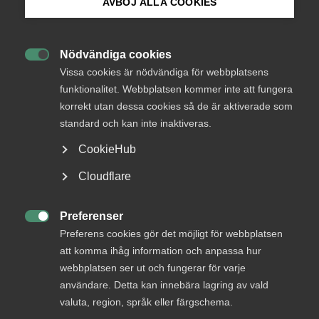
AVBÖJ ALLA COOKIES
Bli medlem
Almega om pandemilagen:
”Olycklig oklarhet om
Nödvändiga cookies

Logga in på Arbetsgivarguiden
företagsstöd”
Vissa cookies är nödvändiga för webbplatsens
funktionalitet. Webbplatsen kommer inte att fungera
korrekt utan dessa cookies så de är aktiverade som
Sök på almega.se
Riksdagen beslutade idag att införa en tillfällig
standard och kan inte inaktiveras.
pandemilagstiftning. Almegas näringspolitiske chef
CookieHub
Andreas Åström anser att det är olyckligt att
stöden till företagen inte konkretiseras i
Press
Cloudflare
lagstiftningen som träder i kraft på söndag.
In English
Cookie-inställningar
Preferenser
Okategoriserade

Preferens cookies gör det möjligt för webbplatsen
8 januari 2021
Pressmeddelanden
att komma ihåg information och anpassa hur
webbplatsen ser ut och fungerar för varje
användare. Detta kan innebära lagring av vald
valuta, region, språk eller färgschema.
Överlag instämmer Almega i behovet av en tillfällig lag om