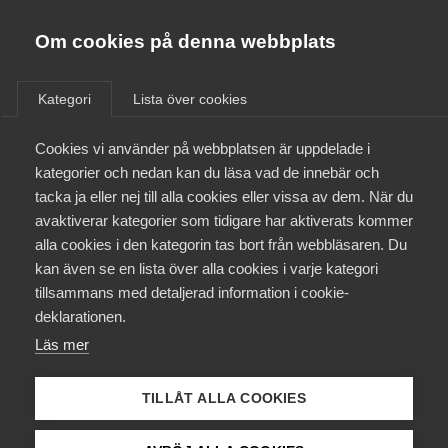
Almega
Förbund
Om cookies på denna webbplats
Almega Tjänste­förbunden
/
Aktuellt
/
Pressmeddelanden
/
Om Almega
Kategori
Lista över cookies
Almega Tjänste­företagen
Aktuellt
Cookies vi använder på webbplatsen är uppdelade i
Almega Utbildning
kategorier och nedan kan du läsa vad de innebär och
Innovations­företagen
tacka ja eller nej till alla cookies eller vissa av dem. När du
Medlemskapet
avaktiverar kategorier som tidigare har aktiverats kommer
Kompetens­företagen
alla cookies i den kategorin tas bort från webbläsaren. Du
Mina sidor
kan även se en lista över alla cookies i varje kategori
Medie­företagen
tillsammans med detaljerad information i cookie-
Kontakt
Säkerhets­företagen
deklarationen.
Läs mer
Tåg­företagen
Kurser & utbildningar
Vård­företagarna
TILLÅT ALLA COOKIES
Påverkansarbete
Andreas Åström, näringspolitisk chef Almega